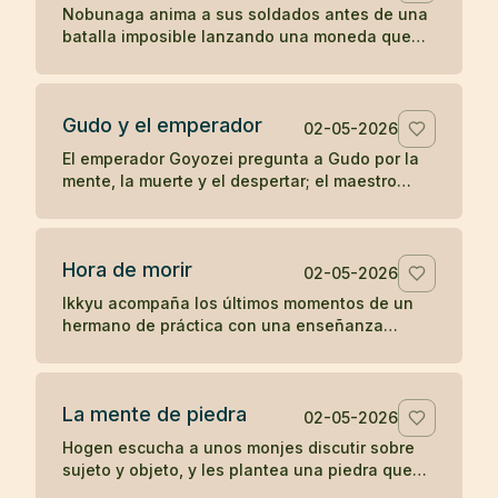
Nobunaga anima a sus soldados antes de una
batalla imposible lanzando una moneda que
parece entregar el resultado al destino.
Gudo y el emperador
02-05-2026
El emperador Goyozei pregunta a Gudo por la
mente, la muerte y el despertar; el maestro
responde sin complacer ni negar la verdad que
el emperador todavía no comprende.
Hora de morir
02-05-2026
Ikkyu acompaña los últimos momentos de un
hermano de práctica con una enseñanza
desnuda: cuando llega la hora de morir, se
muere.
La mente de piedra
02-05-2026
Hogen escucha a unos monjes discutir sobre
sujeto y objeto, y les plantea una piedra que
revela el peso de sus propias ideas.