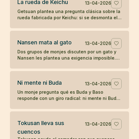
La rueda de Keichu
13-04-2026
Getsuan plantea una pregunta clásica sobre la
rueda fabricada por Keichu: si se desmonta el
eje, ¿qué queda del carro? Un koan sobre
forma, función y vacío.
Nansen mata al gato
13-04-2026
Dos grupos de monjes discuten por un gato y
Nansen les plantea una exigencia imposible.
Cuando nadie responde, el maestro actúa, y
más tarde Joshu contesta sin palabras.
Ni mente ni Buda
13-04-2026
Un monje pregunta qué es Buda y Baso
responde con un giro radical: ni mente ni Buda.
Un koan breve sobre desapego de toda
formulación.
Tokusan lleva sus
13-04-2026
cuencos