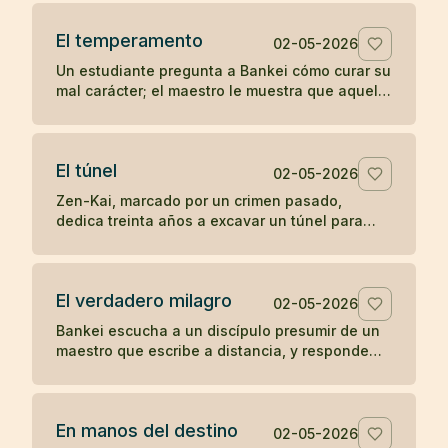
la soledad del templo.
El temperamento
02-05-2026
Un estudiante pregunta a Bankei cómo curar su
mal carácter; el maestro le muestra que aquello
que aparece de improviso no puede ser su
verdadera naturaleza.
El túnel
02-05-2026
Zen-Kai, marcado por un crimen pasado,
dedica treinta años a excavar un túnel para
salvar viajeros; incluso el hijo de su víctima
termina viendo en él a un maestro.
El verdadero milagro
02-05-2026
Bankei escucha a un discípulo presumir de un
maestro que escribe a distancia, y responde
que su milagro es comer cuando tiene hambre
y dormir cuando tiene sueño.
En manos del destino
02-05-2026