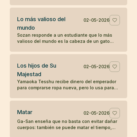
sin reprenderlo, sólo mostrando la fragilidad de
la vida.
Lo más valioso del
02-05-2026
mundo
Sozan responde a un estudiante que lo más
valioso del mundo es la cabeza de un gato
muerto, porque nadie puede ponerle precio.
Los hijos de Su
02-05-2026
Majestad
Yamaoka Tesshu recibe dinero del emperador
para comprarse ropa nueva, pero lo usa para
vestir a los pobres que pasan por su casa.
Matar
02-05-2026
Ga-San enseña que no basta con evitar dañar
cuerpos: también se puede matar el tiempo,
destruir riqueza o apagar el budismo con