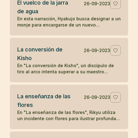
El vuelco de la jarra
deseo. Solo cuando el leñador olvida su deseo
26-09-2023
y se concentra en su tarea presente, el satori
de agua
reaparece, subrayando la idea zen de liberarse
En esta narración, Hyakujo busca designar a un
de los deseos y vivir en el momento presente
monje para encargarse de un nuevo
para alcanzar la iluminación.
monasterio y plantea una pregunta zen usando
una jarra de agua. Mientras los otros monjes
responden verbalmente, Isán, el monje
La conversión de
cocinero, actúa volcando la jarra, demostrando
26-09-2023
una comprensión no verbal y directa de la
Kisho
naturaleza de la realidad, lo que le gana la
En "La conversión de Kisho", un discípulo de
designación como maestro del nuevo
tiro al arco intenta superar a su maestro
monasterio. La historia ilustra cómo la acción
disparando flechas hacia él. Sin embargo, el
directa y la comprensión no conceptual son
maestro demuestra su habilidad superior
valoradas en la tradición zen.
deteniendo cada flecha. La admirable destreza
La enseñanza de las
del maestro lleva a una humilde aceptación por
26-09-2023
parte del discípulo, solidificando su relación
flores
maestro-discípulo en un vínculo eterno de
En "La enseñanza de las flores", Rikyu utiliza
respeto y aprendizaje.
un incidente con flores para ilustrar profundas
enseñanzas budistas sobre la naturaleza
transitoria de los fenómenos y la interconexión
entre el fenómeno y la nada, mostrando cómo