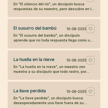
En "El silencio del río", un discípulo busca
respuestas de su maestro, pero descubre en la
quietud del agua que a veces el verdadero
aprendizaje ocurre cuando las palabras se
detienen.
El susurro del bambú
10-08-2025
En "El susurro del bambú", un discípulo
aprende que no toda respuesta llega como un
trueno; a veces, la comprensión se desliza
como un susurro que hay que saber escuchar.
La huella en la nieve
10-08-2025
En "La huella en la nieve", un maestro zen
muestra a su discípulo que todo rastro, por
profundo que parezca, se desvanece con el
tiempo, enseñando sobre la impermanencia y
el desapego.
La llave perdida
10-08-2025
En "La llave perdida", un discípulo busca
desesperadamente una llave fuera de su
habitación, hasta descubrir que siempre la