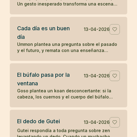
Un gesto inesperado transforma una escena
cotidiana en un koan sobre presencia y
percepción.
Cada día es un buen
13-04-2026
día
Ummon plantea una pregunta sobre el pasado
y el futuro, y remata con una enseñanza
célebre del zen: cada día es un buen día.
El búfalo pasa por la
13-04-2026
ventana
Goso plantea un koan desconcertante: si la
cabeza, los cuernos y el cuerpo del búfalo
atraviesan la ventana, ¿por qué no pasa la
cola?
El dedo de Gutei
13-04-2026
Gutei respondía a toda pregunta sobre zen
levantando un dedo. Cuando un muchacho