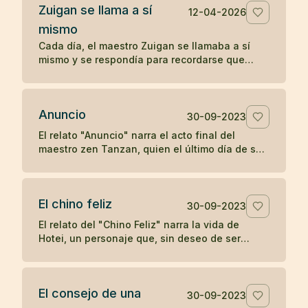
Zuigan se llama a sí
12-04-2026
mismo
Cada día, el maestro Zuigan se llamaba a sí
mismo y se respondía para recordarse que
debía permanecer despierto y no dejarse
engañar. Un koan sobre la vigilancia interior.
Anuncio
30-09-2023
El relato "Anuncio" narra el acto final del
maestro zen Tanzan, quien el último día de su
vida escribió tarjetas postales anunciando su
partida. Con simplicidad y aceptación, Tanzan
se despidió, reflejando la tranquilidad zen ante
El chino feliz
la muerte.
30-09-2023
El relato del "Chino Feliz" narra la vida de
Hotei, un personaje que, sin deseo de ser
reconocido como maestro de zen, llevaba
alegría a los niños con dulces y frutas,
pidiendo a los devotos del zen una moneda a
El consejo de una
cambio de su atención. Su simple acción de
30-09-2023
dejar caer y recoger su saco en respuesta a