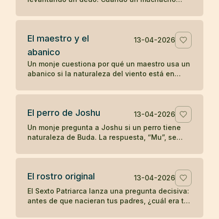
comenzó a imitarlo, el maestro le dio una
enseñanza radical sobre la comprensión
directa.
El maestro y el
13-04-2026
abanico
Un monje cuestiona por qué un maestro usa un
abanico si la naturaleza del viento está en
todas partes. La respuesta convierte un gesto
cotidiano en enseñanza zen.
El perro de Joshu
13-04-2026
Un monje pregunta a Joshu si un perro tiene
naturaleza de Buda. La respuesta, “Mu”, se
convirtió en uno de los koanes más célebres
de la tradición zen.
El rostro original
13-04-2026
El Sexto Patriarca lanza una pregunta decisiva:
antes de que nacieran tus padres, ¿cuál era tu
rostro original? Un koan sobre identidad y