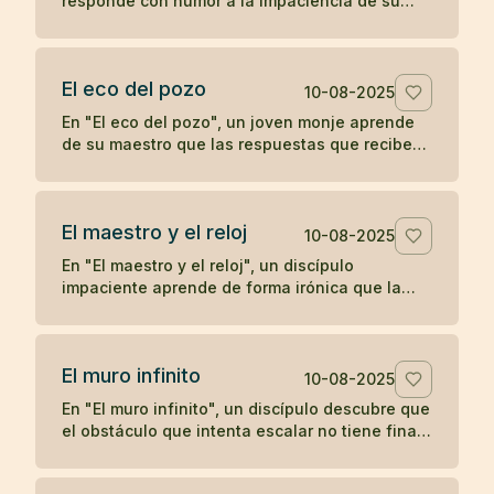
responde con humor a la impaciencia de su
discípulo, recordándole que el crecimiento
verdadero no se apresura.
El eco del pozo
10-08-2025
En "El eco del pozo", un joven monje aprende
de su maestro que las respuestas que recibe
del mundo son un reflejo de lo que proyecta,
ilustrando la enseñanza zen de que nuestra
percepción y experiencia están moldeadas por
El maestro y el reloj
nuestro propio corazón.
10-08-2025
En "El maestro y el reloj", un discípulo
impaciente aprende de forma irónica que la
prisa no adelanta el tiempo, en una breve
enseñanza zen sobre la paciencia y la espera.
El muro infinito
10-08-2025
En "El muro infinito", un discípulo descubre que
el obstáculo que intenta escalar no tiene final,
hasta que su maestro le revela que nunca
necesitaba superarlo.