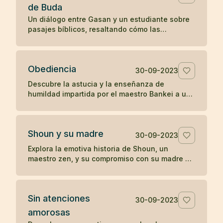
de Buda
Un diálogo entre Gasan y un estudiante sobre
pasajes bíblicos, resaltando cómo las
enseñanzas en el Evangelio de San Mateo
resonaron con la perspectiva budista de Gasan
sobre la iluminación y la tranquilidad del
Obediencia
presente.
30-09-2023
Descubre la astucia y la enseñanza de
humildad impartida por el maestro Bankei a un
sacerdote orgulloso en una narrativa que
destaca la simplicidad y directa sabiduría del
zen.
Shoun y su madre
30-09-2023
Explora la emotiva historia de Shoun, un
maestro zen, y su compromiso con su madre a
través de las vicisitudes de la vida, culminando
en reflexiones profundas sobre la existencia y
el paso del tiempo.
Sin atenciones
30-09-2023
amorosas