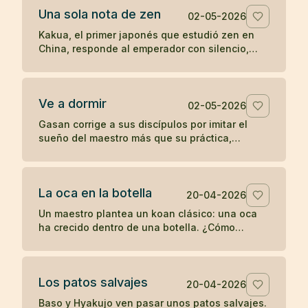
Una sola nota de zen
02-05-2026
Kakua, el primer japonés que estudió zen en
China, responde al emperador con silencio,
una flauta y una sola nota antes de
desaparecer.
Ve a dormir
02-05-2026
Gasan corrige a sus discípulos por imitar el
sueño del maestro más que su práctica,
recordándoles que un joven debe entrenarse y
no retirarse antes de tiempo.
La oca en la botella
20-04-2026
Un maestro plantea un koan clásico: una oca
ha crecido dentro de una botella. ¿Cómo
sacarla sin romper la botella ni dañar la oca?
Los patos salvajes
20-04-2026
Baso y Hyakujo ven pasar unos patos salvajes.