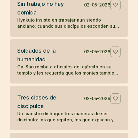
Sin trabajo no hay
02-05-2026
comida
Hyakujo insiste en trabajar aun siendo
anciano; cuando sus discípulos esconden sus
herramientas, deja de comer hasta que
comprenden su enseñanza.
Soldados de la
02-05-2026
humanidad
Ga-San recibe a oficiales del ejército en su
templo y les recuerda que los monjes también
sirven a una causa: aliviar el sufrimiento de
todos los seres.
Tres clases de
02-05-2026
discípulos
Un maestro distingue tres maneras de ser
discípulo: los que repiten, los que explican y
los que encarnan la enseñanza sin anunciarla.