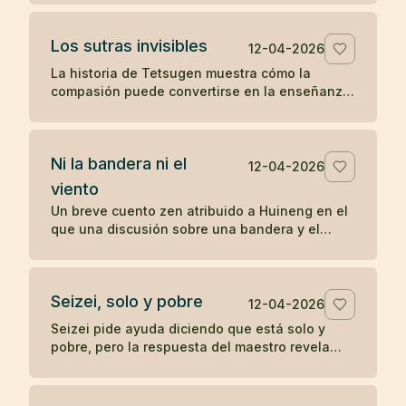
sobre la práctica directa y lo inmediato.
Los sutras invisibles
12-04-2026
La historia de Tetsugen muestra cómo la
compasión puede convertirse en la enseñanza
más profunda: antes de imprimir los sutras, los
vivió ayudando a quienes sufrían.
Ni la bandera ni el
12-04-2026
viento
Un breve cuento zen atribuido a Huineng en el
que una discusión sobre una bandera y el
viento revela que la verdadera agitación nace
en la mente.
Seizei, solo y pobre
12-04-2026
Seizei pide ayuda diciendo que está solo y
pobre, pero la respuesta del maestro revela
que quizá ya posee aquello que busca. Un
koan sobre carencia y plenitud.