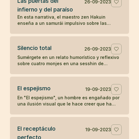
Las puertas del
positivo en otros.
26-09-2023
infierno y del paraíso
En esta narrativa, el maestro zen Hakuin
enseña a un samurái impulsivo sobre las
puertas del infierno y del paraíso, ilustrando
cómo nuestras reacciones y estados mentales
determinan nuestra experiencia de paz o
Silencio total
tormento.
26-09-2023
Sumérgete en un relato humorístico y reflexivo
sobre cuatro monjes en una sesshin de
silencio, cuyas reacciones ante una vela
apagada revelan ironías sobre la disciplina y el
ego.
El espejismo
19-09-2023
En "El espejismo", un hombre es engañado por
una ilusión visual que le hace creer que ha
ingerido una serpiente junto con su vino,
desencadenando un dolor psicosomático. En
una segunda visita, descubre que lo que vio
El receptáculo
era solo el reflejo de un arco, desmitificando
19-09-2023
su miedo y recuperando su salud. La narrativa
perfecto