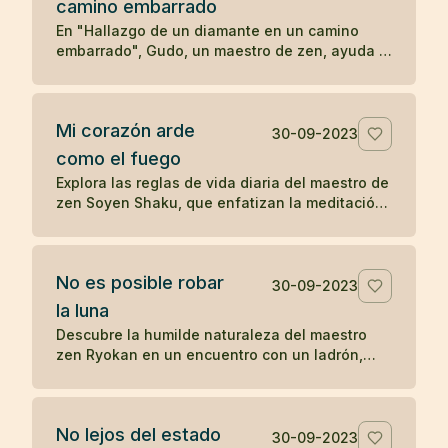
camino embarrado
serenidad y la aceptación en las enseñanzas
Zen.
En "Hallazgo de un diamante en un camino
embarrado", Gudo, un maestro de zen, ayuda a
un hombre problemático a ver las
consecuencias de su comportamiento
autodestructivo. Después de una noche de
Mi corazón arde
reflexión, el hombre decide seguir a Gudo y
30-09-2023
transformar su vida, eventualmente
como el fuego
convirtiéndose en Mu-nan, un reconocido
Explora las reglas de vida diaria del maestro de
maestro de zen, ilustrando cómo una
zen Soyen Shaku, que enfatizan la meditación,
interacción significativa puede cambiar el
la moderación, la coherencia, la reflexión y el
curso de una vida.
equilibrio entre el coraje y la ternura, guiando
hacia una vida de presencia y autorreflexión.
No es posible robar
30-09-2023
la luna
Descubre la humilde naturaleza del maestro
zen Ryokan en un encuentro con un ladrón,
resaltando el desapego material y la
apreciación de las bellezas invaluables de la
vida como la luna.
No lejos del estado
30-09-2023