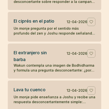
desconcertante sobre responder a la campana
y ponerse las vestiduras ceremoniales. Un
koan sobre sonido, forma y comprensión
directa.
El ciprés en el patio
12-04-2026
Un monje pregunta por el sentido más
profundo del zen y Joshu responde señalando
un ciprés en el patio, mostrando que la verdad
no se separa de lo inmediato.
El extranjero sin
12-04-2026
barba
Wakun contempla una imagen de Bodhidharma
y formula una pregunta desconcertante: ¿por
qué ese extranjero no tiene barba? Un koan
sobre percepción y realidad.
Lava tu cuenco
12-04-2026
Un monje pide enseñanza a Joshu y recibe una
respuesta desconcertantemente simple:
después de comer, lava tu cuenco. Un koan