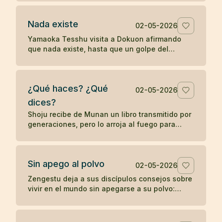
palabras sin despertar.
Nada existe
02-05-2026
Yamaoka Tesshu visita a Dokuon afirmando
que nada existe, hasta que un golpe del
maestro revela que su enfado todavía existe
con fuerza.
¿Qué haces? ¿Qué
02-05-2026
dices?
Shoju recibe de Munan un libro transmitido por
generaciones, pero lo arroja al fuego para
mostrar que el zen no depende de la posesión
de un símbolo.
Sin apego al polvo
02-05-2026
Zengestu deja a sus discípulos consejos sobre
vivir en el mundo sin apegarse a su polvo:
humildad, disciplina, pobreza y contemplación.