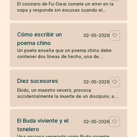
El cocinero de Fu-Gwai comete un error en la
sopa y responde sin excusas cuando el
maestro encuentra la prueba en su cuenco.
Cómo escribir un
02-05-2026
poema chino
Un poeta enseña que un poema chino debe
contener dos líneas de hecho, una de
sentimiento y una de síntesis, como una
escena mínima que revela algo entero.
Diez sucesores
02-05-2026
Ekido, un maestro severo, provoca
accidentalmente la muerte de un discípulo; aun
así, su enseñanza llega a producir más de diez
sucesores iluminados.
El Buda viviente y el
02-05-2026
tonelero
Una anciana venerada como Buda viviente