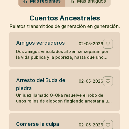
Más recientes
Más antiguos
Cuentos Ancestrales
Relatos transmitidos de generación en generación.
Amigos verdaderos
02-05-2026
Dos amigos vinculados al zen se separan por
la vida pública y la pobreza, hasta que uno
muere en una prisión y el otro guarda su
cuerpo con gratitud.
Arresto del Buda de
02-05-2026
piedra
Un juez llamado O-Oka resuelve el robo de
unos rollos de algodón fingiendo arrestar a un
Buda de piedra, mostrando cómo la sabiduría
práctica puede revelar lo oculto.
Comerse la culpa
02-05-2026