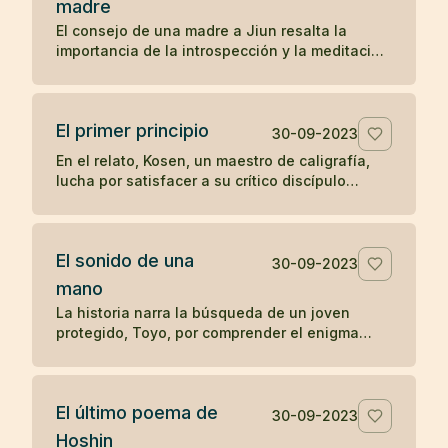
madre
preguntas sobre el significado y la realización
El consejo de una madre a Jiun resalta la
del zen, ilustra una enseñanza zen sobre la
importancia de la introspección y la meditación
simplicidad y el desapego.
en la búsqueda de una comprensión auténtica,
en contraposición a la mera acumulación de
información y reconocimiento externo. A través
El primer principio
de este relato, se subraya el valor del auto-
30-09-2023
descubrimiento y la profundización en el
En el relato, Kosen, un maestro de caligrafía,
conocimiento personal sobre la enseñanza
lucha por satisfacer a su crítico discípulo
erudita y superficial.
mientras diseña las letras para el "Primer
principio" que se tallará en la puerta del templo
Obaku. Tras 84 intentos fallidos, aprovecha
El sonido de una
una ausencia momentánea del discípulo para
30-09-2023
escribir libremente y sin críticas, logrando
mano
finalmente crear una obra maestra. El relato
La historia narra la búsqueda de un joven
ilustra cómo la espontaneidad y la liberación
protegido, Toyo, por comprender el enigma
de juicios externos pueden conducir a la
planteado por su maestro zen Mokurai sobre el
autenticidad y la maestría en la expresión
sonido de una mano. A través de la meditación
creativa.
profunda y la trascendencia de los sonidos
El último poema de
mundanos, Toyo finalmente llega a la
30-09-2023
realización del sonido insonoro, simbolizando
Hoshin