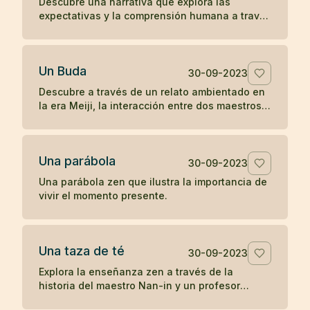
Descubre una narrativa que explora las
expectativas y la comprensión humana a través
de la interacción entre una anciana, un monje y
una joven en la antigua China.
Un Buda
30-09-2023
Descubre a través de un relato ambientado en
la era Meiji, la interacción entre dos maestros
budistas de diferentes prácticas, explorando el
concepto de humanidad y la percepción del
camino hacia la iluminación.
Una parábola
30-09-2023
Una parábola zen que ilustra la importancia de
vivir el momento presente.
Una taza de té
30-09-2023
Explora la enseñanza zen a través de la
historia del maestro Nan-in y un profesor
universitario, ilustrando cómo las