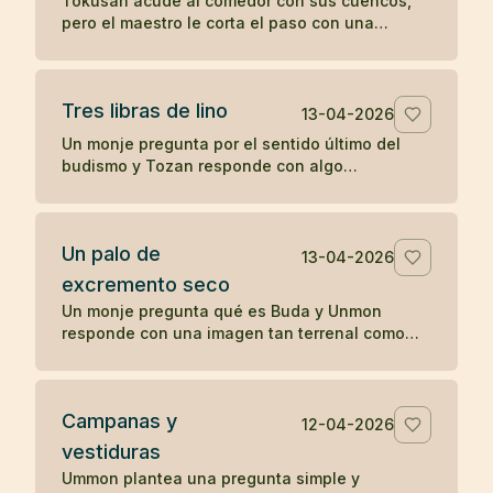
Tokusan acude al comedor con sus cuencos,
pero el maestro le corta el paso con una
observación simple que desencadena su
comprensión. Un koan sobre atención y
momento presente.
Tres libras de lino
13-04-2026
Un monje pregunta por el sentido último del
budismo y Tozan responde con algo
completamente cotidiano: tres libras de lino. Un
koan sobre la realidad inmediata.
Un palo de
13-04-2026
excremento seco
Un monje pregunta qué es Buda y Unmon
responde con una imagen tan terrenal como
desconcertante: un palo de excremento seco.
Campanas y
12-04-2026
vestiduras
Ummon plantea una pregunta simple y