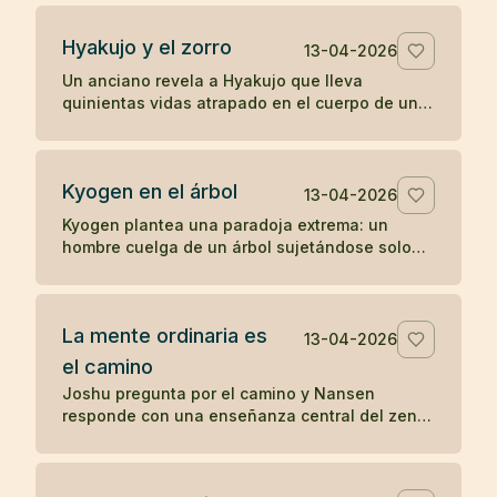
percepción directa.
Hyakujo y el zorro
13-04-2026
Un anciano revela a Hyakujo que lleva
quinientas vidas atrapado en el cuerpo de un
zorro por haber respondido mal sobre la ley de
causa y efecto. Un koan clásico sobre karma y
despertar.
Kyogen en el árbol
13-04-2026
Kyogen plantea una paradoja extrema: un
hombre cuelga de un árbol sujetándose solo
con los dientes y alguien le pregunta por el
sentido del zen. Un koan sobre respuesta y
riesgo.
La mente ordinaria es
13-04-2026
el camino
Joshu pregunta por el camino y Nansen
responde con una enseñanza central del zen:
la mente ordinaria, cuando no se fuerza ni se
persigue, ya es el camino.