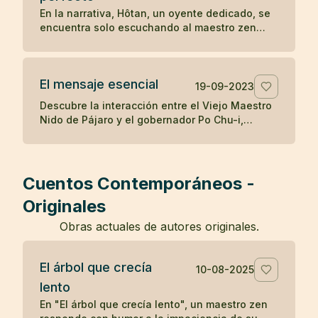
destaca cómo la mente puede ser engañada
En la narrativa, Hôtan, un oyente dedicado, se
por percepciones erróneas, y cómo el
encuentra solo escuchando al maestro zen
reconocimiento de la realidad puede aliviar los
después de que el público se disipara con el
temores infundados y traer sanación.
tiempo. Al enfrentar la renuencia del maestro a
enseñar solo a él, Hôtan trae muñecas como
El mensaje esencial
audiencia para ilustrar que solo él valora y
19-09-2023
comprende la enseñanza del maestro, mientras
Descubre la interacción entre el Viejo Maestro
que los demás asistentes eran igual de vacíos
Nido de Pájaro y el gobernador Po Chu-i,
en comprensión como las muñecas, resaltando
destacando la simple pero profunda
la importancia de la calidad sobre la cantidad
enseñanza budista de hacer el bien y cultivar
en la búsqueda del entendimiento zen.
el espíritu, y la dificultad inherente de vivir
estas verdades.
Cuentos Contemporáneos -
Originales
Obras actuales de autores originales.
El árbol que crecía
10-08-2025
lento
En "El árbol que crecía lento", un maestro zen