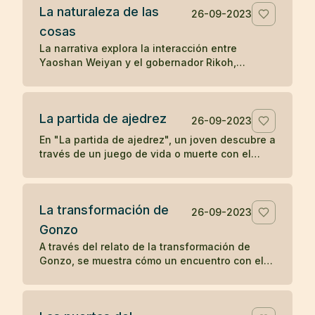
La naturaleza de las
la transformación y la percepción influyen en
26-09-2023
la apreciación de la belleza.
cosas
La narrativa explora la interacción entre
Yaoshan Weiyan y el gobernador Rikoh,
revelando a través de un diálogo simbólico y
un poema, la comprensión súbita de Rikoh
sobre la naturaleza esencial de las cosas y la
La partida de ajedrez
sabiduría simple pero profunda del Tao.
26-09-2023
En "La partida de ajedrez", un joven descubre a
través de un juego de vida o muerte con el
abad de un monasterio Zen que la
concentración y la compasión son las claves
para el despertar.
La transformación de
26-09-2023
Gonzo
A través del relato de la transformación de
Gonzo, se muestra cómo un encuentro con el
bondadoso monje Ryôkan cambia la vida del
colérico barquero, ilustrando el poder del buen
carácter y la compasión en provocar un cambio