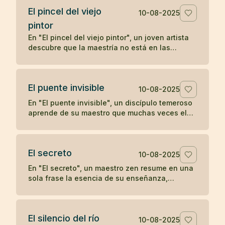
El pincel del viejo
10-08-2025
pintor
En "El pincel del viejo pintor", un joven artista
descubre que la maestría no está en las
herramientas, sino en la mente y el corazón de
quien las utiliza, aprendiendo una lección zen
sobre la verdadera fuente del arte.
El puente invisible
10-08-2025
En "El puente invisible", un discípulo temeroso
aprende de su maestro que muchas veces el
camino ya está bajo nuestros pies, aunque no
podamos verlo, y que el primer paso es lo que
lo revela.
El secreto
10-08-2025
En "El secreto", un maestro zen resume en una
sola frase la esencia de su enseñanza,
dejando al discípulo sin más preguntas.
El silencio del río
10-08-2025