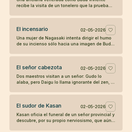
recibe la visita de un tonelero que la prueba
con una pregunta directa y descubre si su
fama sostiene el contacto real.
El incensario
02-05-2026
Una mujer de Nagasaki intenta dirigir el humo
de su incienso sólo hacia una imagen de Buda,
hasta que su devoción posesiva termina
manchando aquello que veneraba.
El señor cabezota
02-05-2026
Dos maestros visitan a un señor: Gudo lo
alaba, pero Daigu lo llama ignorante del zen, y
esa franqueza termina guiando al noble hacia
la práctica.
El sudor de Kasan
02-05-2026
Kasan oficia el funeral de un señor provincial y
descubre, por su propio nerviosismo, que aún
no posee la misma calma ante la fama que en