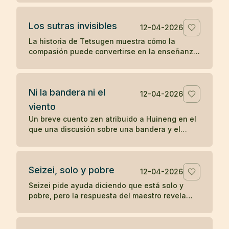
sobre la práctica directa y lo inmediato.
Los sutras invisibles
12-04-2026
La historia de Tetsugen muestra cómo la
compasión puede convertirse en la enseñanza
más profunda: antes de imprimir los sutras, los
vivió ayudando a quienes sufrían.
Ni la bandera ni el
12-04-2026
viento
Un breve cuento zen atribuido a Huineng en el
que una discusión sobre una bandera y el
viento revela que la verdadera agitación nace
en la mente.
Seizei, solo y pobre
12-04-2026
Seizei pide ayuda diciendo que está solo y
pobre, pero la respuesta del maestro revela
que quizá ya posee aquello que busca. Un
koan sobre carencia y plenitud.