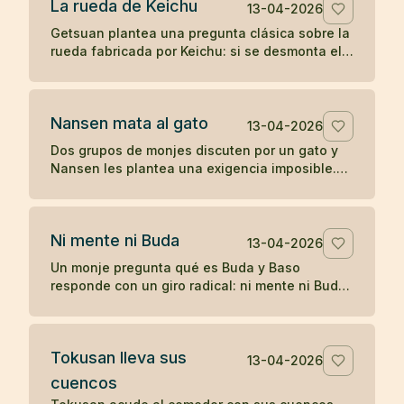
La rueda de Keichu
13-04-2026
Getsuan plantea una pregunta clásica sobre la
rueda fabricada por Keichu: si se desmonta el
eje, ¿qué queda del carro? Un koan sobre
forma, función y vacío.
Nansen mata al gato
13-04-2026
Dos grupos de monjes discuten por un gato y
Nansen les plantea una exigencia imposible.
Cuando nadie responde, el maestro actúa, y
más tarde Joshu contesta sin palabras.
Ni mente ni Buda
13-04-2026
Un monje pregunta qué es Buda y Baso
responde con un giro radical: ni mente ni Buda.
Un koan breve sobre desapego de toda
formulación.
Tokusan lleva sus
13-04-2026
cuencos