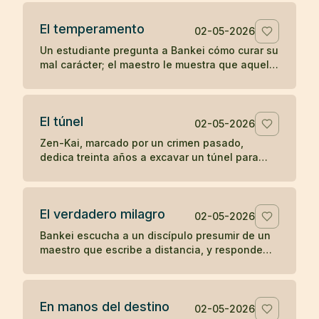
la soledad del templo.
El temperamento
02-05-2026
Un estudiante pregunta a Bankei cómo curar su
mal carácter; el maestro le muestra que aquello
que aparece de improviso no puede ser su
verdadera naturaleza.
El túnel
02-05-2026
Zen-Kai, marcado por un crimen pasado,
dedica treinta años a excavar un túnel para
salvar viajeros; incluso el hijo de su víctima
termina viendo en él a un maestro.
El verdadero milagro
02-05-2026
Bankei escucha a un discípulo presumir de un
maestro que escribe a distancia, y responde
que su milagro es comer cuando tiene hambre
y dormir cuando tiene sueño.
En manos del destino
02-05-2026