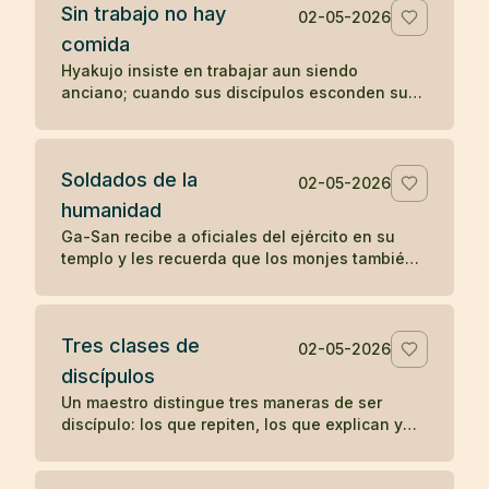
Sin trabajo no hay
02-05-2026
comida
Hyakujo insiste en trabajar aun siendo
anciano; cuando sus discípulos esconden sus
herramientas, deja de comer hasta que
comprenden su enseñanza.
Soldados de la
02-05-2026
humanidad
Ga-San recibe a oficiales del ejército en su
templo y les recuerda que los monjes también
sirven a una causa: aliviar el sufrimiento de
todos los seres.
Tres clases de
02-05-2026
discípulos
Un maestro distingue tres maneras de ser
discípulo: los que repiten, los que explican y
los que encarnan la enseñanza sin anunciarla.