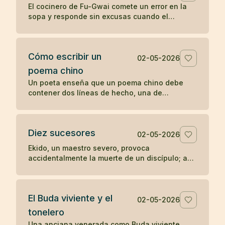
El cocinero de Fu-Gwai comete un error en la
sopa y responde sin excusas cuando el
maestro encuentra la prueba en su cuenco.
Cómo escribir un
02-05-2026
poema chino
Un poeta enseña que un poema chino debe
contener dos líneas de hecho, una de
sentimiento y una de síntesis, como una
escena mínima que revela algo entero.
Diez sucesores
02-05-2026
Ekido, un maestro severo, provoca
accidentalmente la muerte de un discípulo; aun
así, su enseñanza llega a producir más de diez
sucesores iluminados.
El Buda viviente y el
02-05-2026
tonelero
Una anciana venerada como Buda viviente