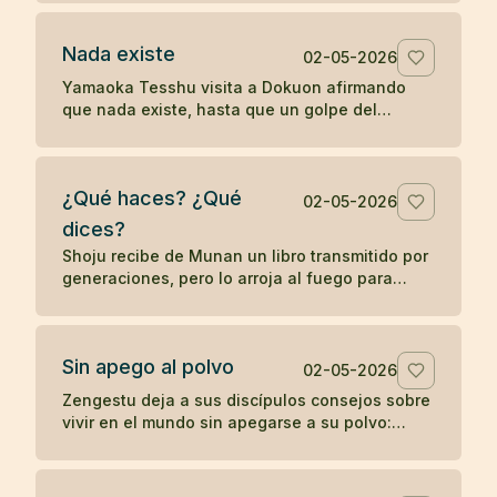
palabras sin despertar.
Nada existe
02-05-2026
Yamaoka Tesshu visita a Dokuon afirmando
que nada existe, hasta que un golpe del
maestro revela que su enfado todavía existe
con fuerza.
¿Qué haces? ¿Qué
02-05-2026
dices?
Shoju recibe de Munan un libro transmitido por
generaciones, pero lo arroja al fuego para
mostrar que el zen no depende de la posesión
de un símbolo.
Sin apego al polvo
02-05-2026
Zengestu deja a sus discípulos consejos sobre
vivir en el mundo sin apegarse a su polvo:
humildad, disciplina, pobreza y contemplación.