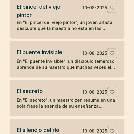
El pincel del viejo
10-08-2025
pintor
En "El pincel del viejo pintor", un joven artista
descubre que la maestría no está en las
herramientas, sino en la mente y el corazón de
quien las utiliza, aprendiendo una lección zen
sobre la verdadera fuente del arte.
El puente invisible
10-08-2025
En "El puente invisible", un discípulo temeroso
aprende de su maestro que muchas veces el
camino ya está bajo nuestros pies, aunque no
podamos verlo, y que el primer paso es lo que
lo revela.
El secreto
10-08-2025
En "El secreto", un maestro zen resume en una
sola frase la esencia de su enseñanza,
dejando al discípulo sin más preguntas.
El silencio del río
10-08-2025