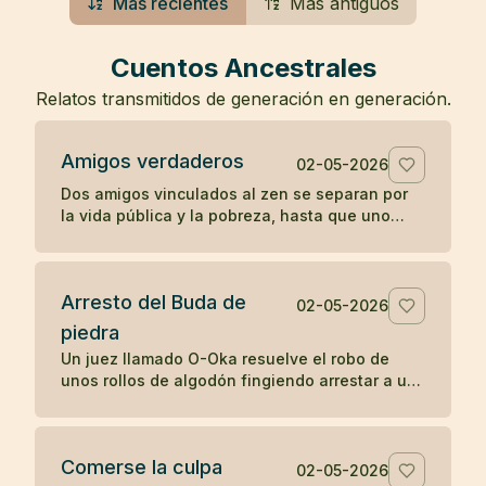
Más recientes
Más antiguos
Cuentos Ancestrales
Relatos transmitidos de generación en generación.
Amigos verdaderos
02-05-2026
Dos amigos vinculados al zen se separan por
la vida pública y la pobreza, hasta que uno
muere en una prisión y el otro guarda su
cuerpo con gratitud.
Arresto del Buda de
02-05-2026
piedra
Un juez llamado O-Oka resuelve el robo de
unos rollos de algodón fingiendo arrestar a un
Buda de piedra, mostrando cómo la sabiduría
práctica puede revelar lo oculto.
Comerse la culpa
02-05-2026