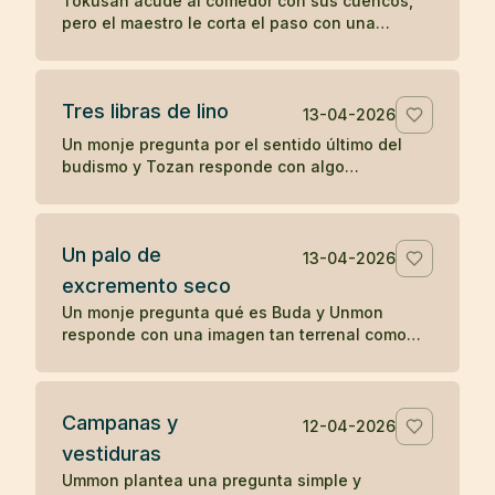
Tokusan acude al comedor con sus cuencos,
pero el maestro le corta el paso con una
observación simple que desencadena su
comprensión. Un koan sobre atención y
momento presente.
Tres libras de lino
13-04-2026
Un monje pregunta por el sentido último del
budismo y Tozan responde con algo
completamente cotidiano: tres libras de lino. Un
koan sobre la realidad inmediata.
Un palo de
13-04-2026
excremento seco
Un monje pregunta qué es Buda y Unmon
responde con una imagen tan terrenal como
desconcertante: un palo de excremento seco.
Campanas y
12-04-2026
vestiduras
Ummon plantea una pregunta simple y