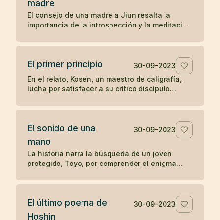
madre
preguntas sobre el significado y la realización
El consejo de una madre a Jiun resalta la
del zen, ilustra una enseñanza zen sobre la
importancia de la introspección y la meditación
simplicidad y el desapego.
en la búsqueda de una comprensión auténtica,
en contraposición a la mera acumulación de
información y reconocimiento externo. A través
El primer principio
de este relato, se subraya el valor del auto-
30-09-2023
descubrimiento y la profundización en el
En el relato, Kosen, un maestro de caligrafía,
conocimiento personal sobre la enseñanza
lucha por satisfacer a su crítico discípulo
erudita y superficial.
mientras diseña las letras para el "Primer
principio" que se tallará en la puerta del templo
Obaku. Tras 84 intentos fallidos, aprovecha
El sonido de una
una ausencia momentánea del discípulo para
30-09-2023
escribir libremente y sin críticas, logrando
mano
finalmente crear una obra maestra. El relato
La historia narra la búsqueda de un joven
ilustra cómo la espontaneidad y la liberación
protegido, Toyo, por comprender el enigma
de juicios externos pueden conducir a la
planteado por su maestro zen Mokurai sobre el
autenticidad y la maestría en la expresión
sonido de una mano. A través de la meditación
creativa.
profunda y la trascendencia de los sonidos
El último poema de
mundanos, Toyo finalmente llega a la
30-09-2023
realización del sonido insonoro, simbolizando
Hoshin