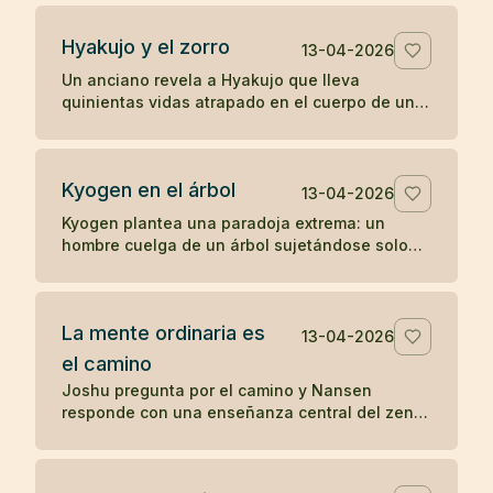
percepción directa.
Hyakujo y el zorro
13-04-2026
Un anciano revela a Hyakujo que lleva
quinientas vidas atrapado en el cuerpo de un
zorro por haber respondido mal sobre la ley de
causa y efecto. Un koan clásico sobre karma y
despertar.
Kyogen en el árbol
13-04-2026
Kyogen plantea una paradoja extrema: un
hombre cuelga de un árbol sujetándose solo
con los dientes y alguien le pregunta por el
sentido del zen. Un koan sobre respuesta y
riesgo.
La mente ordinaria es
13-04-2026
el camino
Joshu pregunta por el camino y Nansen
responde con una enseñanza central del zen:
la mente ordinaria, cuando no se fuerza ni se
persigue, ya es el camino.