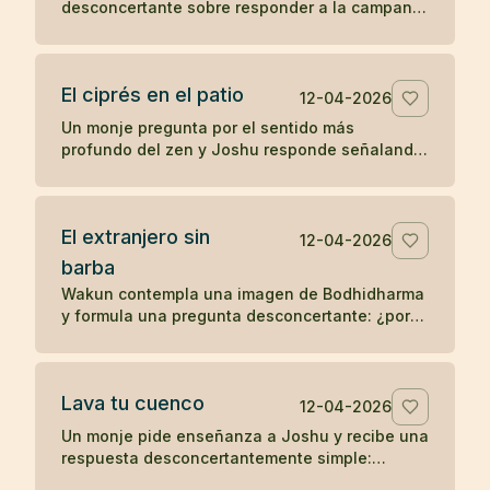
desconcertante sobre responder a la campana
y ponerse las vestiduras ceremoniales. Un
koan sobre sonido, forma y comprensión
directa.
El ciprés en el patio
12-04-2026
Un monje pregunta por el sentido más
profundo del zen y Joshu responde señalando
un ciprés en el patio, mostrando que la verdad
no se separa de lo inmediato.
El extranjero sin
12-04-2026
barba
Wakun contempla una imagen de Bodhidharma
y formula una pregunta desconcertante: ¿por
qué ese extranjero no tiene barba? Un koan
sobre percepción y realidad.
Lava tu cuenco
12-04-2026
Un monje pide enseñanza a Joshu y recibe una
respuesta desconcertantemente simple:
después de comer, lava tu cuenco. Un koan