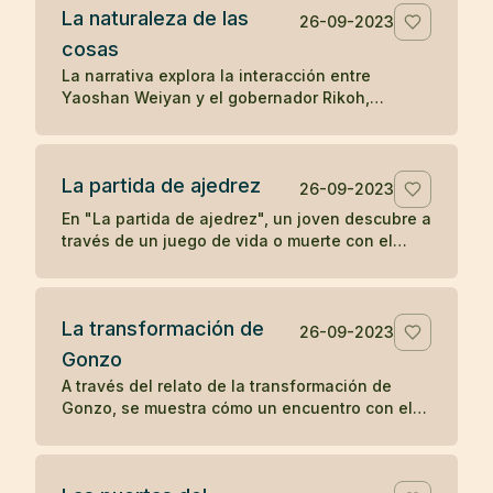
La naturaleza de las
la transformación y la percepción influyen en
26-09-2023
la apreciación de la belleza.
cosas
La narrativa explora la interacción entre
Yaoshan Weiyan y el gobernador Rikoh,
revelando a través de un diálogo simbólico y
un poema, la comprensión súbita de Rikoh
sobre la naturaleza esencial de las cosas y la
La partida de ajedrez
sabiduría simple pero profunda del Tao.
26-09-2023
En "La partida de ajedrez", un joven descubre a
través de un juego de vida o muerte con el
abad de un monasterio Zen que la
concentración y la compasión son las claves
para el despertar.
La transformación de
26-09-2023
Gonzo
A través del relato de la transformación de
Gonzo, se muestra cómo un encuentro con el
bondadoso monje Ryôkan cambia la vida del
colérico barquero, ilustrando el poder del buen
carácter y la compasión en provocar un cambio