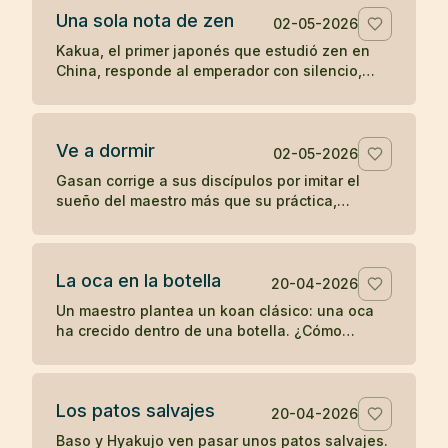
Una sola nota de zen
02-05-2026
Kakua, el primer japonés que estudió zen en
China, responde al emperador con silencio,
una flauta y una sola nota antes de
desaparecer.
Ve a dormir
02-05-2026
Gasan corrige a sus discípulos por imitar el
sueño del maestro más que su práctica,
recordándoles que un joven debe entrenarse y
no retirarse antes de tiempo.
La oca en la botella
20-04-2026
Un maestro plantea un koan clásico: una oca
ha crecido dentro de una botella. ¿Cómo
sacarla sin romper la botella ni dañar la oca?
Los patos salvajes
20-04-2026
Baso y Hyakujo ven pasar unos patos salvajes.