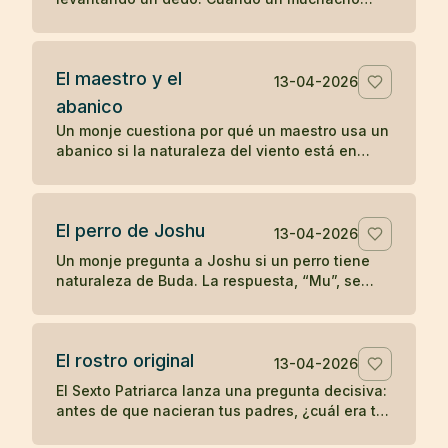
comenzó a imitarlo, el maestro le dio una
enseñanza radical sobre la comprensión
directa.
El maestro y el
13-04-2026
abanico
Un monje cuestiona por qué un maestro usa un
abanico si la naturaleza del viento está en
todas partes. La respuesta convierte un gesto
cotidiano en enseñanza zen.
El perro de Joshu
13-04-2026
Un monje pregunta a Joshu si un perro tiene
naturaleza de Buda. La respuesta, “Mu”, se
convirtió en uno de los koanes más célebres
de la tradición zen.
El rostro original
13-04-2026
El Sexto Patriarca lanza una pregunta decisiva:
antes de que nacieran tus padres, ¿cuál era tu
rostro original? Un koan sobre identidad y