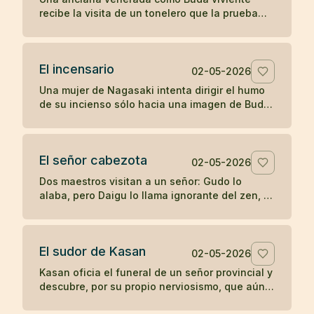
recibe la visita de un tonelero que la prueba
con una pregunta directa y descubre si su
fama sostiene el contacto real.
El incensario
02-05-2026
Una mujer de Nagasaki intenta dirigir el humo
de su incienso sólo hacia una imagen de Buda,
hasta que su devoción posesiva termina
manchando aquello que veneraba.
El señor cabezota
02-05-2026
Dos maestros visitan a un señor: Gudo lo
alaba, pero Daigu lo llama ignorante del zen, y
esa franqueza termina guiando al noble hacia
la práctica.
El sudor de Kasan
02-05-2026
Kasan oficia el funeral de un señor provincial y
descubre, por su propio nerviosismo, que aún
no posee la misma calma ante la fama que en