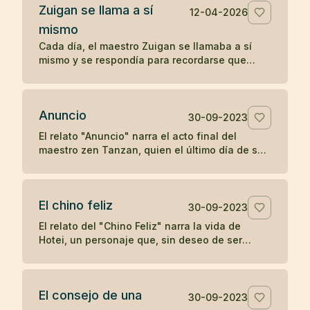
Zuigan se llama a sí
12-04-2026
mismo
Cada día, el maestro Zuigan se llamaba a sí
mismo y se respondía para recordarse que
debía permanecer despierto y no dejarse
engañar. Un koan sobre la vigilancia interior.
Anuncio
30-09-2023
El relato "Anuncio" narra el acto final del
maestro zen Tanzan, quien el último día de su
vida escribió tarjetas postales anunciando su
partida. Con simplicidad y aceptación, Tanzan
se despidió, reflejando la tranquilidad zen ante
El chino feliz
la muerte.
30-09-2023
El relato del "Chino Feliz" narra la vida de
Hotei, un personaje que, sin deseo de ser
reconocido como maestro de zen, llevaba
alegría a los niños con dulces y frutas,
pidiendo a los devotos del zen una moneda a
El consejo de una
cambio de su atención. Su simple acción de
30-09-2023
dejar caer y recoger su saco en respuesta a