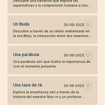
Descubre una narrativa que explora las
expectativas y la comprensión humana a través
de la interacción entre una anciana, un monje y
una joven en la antigua China.
Un Buda
30-09-2023
Descubre a través de un relato ambientado en
la era Meiji, la interacción entre dos maestros
budistas de diferentes prácticas, explorando el
concepto de humanidad y la percepción del
camino hacia la iluminación.
Una parábola
30-09-2023
Una parábola zen que ilustra la importancia de
vivir el momento presente.
Una taza de té
30-09-2023
Explora la enseñanza zen a través de la
historia del maestro Nan-in y un profesor
universitario, ilustrando cómo las