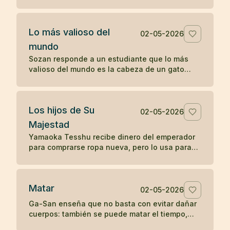
sin reprenderlo, sólo mostrando la fragilidad de
la vida.
Lo más valioso del
02-05-2026
mundo
Sozan responde a un estudiante que lo más
valioso del mundo es la cabeza de un gato
muerto, porque nadie puede ponerle precio.
Los hijos de Su
02-05-2026
Majestad
Yamaoka Tesshu recibe dinero del emperador
para comprarse ropa nueva, pero lo usa para
vestir a los pobres que pasan por su casa.
Matar
02-05-2026
Ga-San enseña que no basta con evitar dañar
cuerpos: también se puede matar el tiempo,
destruir riqueza o apagar el budismo con