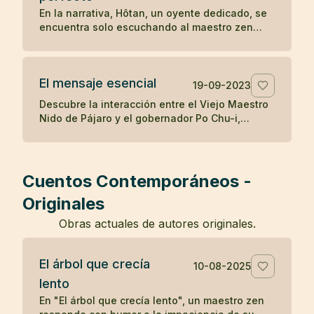
destaca cómo la mente puede ser engañada
En la narrativa, Hôtan, un oyente dedicado, se
por percepciones erróneas, y cómo el
encuentra solo escuchando al maestro zen
reconocimiento de la realidad puede aliviar los
después de que el público se disipara con el
temores infundados y traer sanación.
tiempo. Al enfrentar la renuencia del maestro a
enseñar solo a él, Hôtan trae muñecas como
El mensaje esencial
audiencia para ilustrar que solo él valora y
19-09-2023
comprende la enseñanza del maestro, mientras
Descubre la interacción entre el Viejo Maestro
que los demás asistentes eran igual de vacíos
Nido de Pájaro y el gobernador Po Chu-i,
en comprensión como las muñecas, resaltando
destacando la simple pero profunda
la importancia de la calidad sobre la cantidad
enseñanza budista de hacer el bien y cultivar
en la búsqueda del entendimiento zen.
el espíritu, y la dificultad inherente de vivir
estas verdades.
Cuentos Contemporáneos -
Originales
Obras actuales de autores originales.
El árbol que crecía
10-08-2025
lento
En "El árbol que crecía lento", un maestro zen