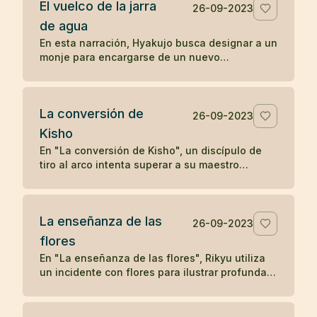
El vuelco de la jarra
deseo. Solo cuando el leñador olvida su deseo
26-09-2023
y se concentra en su tarea presente, el satori
de agua
reaparece, subrayando la idea zen de liberarse
En esta narración, Hyakujo busca designar a un
de los deseos y vivir en el momento presente
monje para encargarse de un nuevo
para alcanzar la iluminación.
monasterio y plantea una pregunta zen usando
una jarra de agua. Mientras los otros monjes
responden verbalmente, Isán, el monje
La conversión de
cocinero, actúa volcando la jarra, demostrando
26-09-2023
una comprensión no verbal y directa de la
Kisho
naturaleza de la realidad, lo que le gana la
En "La conversión de Kisho", un discípulo de
designación como maestro del nuevo
tiro al arco intenta superar a su maestro
monasterio. La historia ilustra cómo la acción
disparando flechas hacia él. Sin embargo, el
directa y la comprensión no conceptual son
maestro demuestra su habilidad superior
valoradas en la tradición zen.
deteniendo cada flecha. La admirable destreza
La enseñanza de las
del maestro lleva a una humilde aceptación por
26-09-2023
parte del discípulo, solidificando su relación
flores
maestro-discípulo en un vínculo eterno de
En "La enseñanza de las flores", Rikyu utiliza
respeto y aprendizaje.
un incidente con flores para ilustrar profundas
enseñanzas budistas sobre la naturaleza
transitoria de los fenómenos y la interconexión
entre el fenómeno y la nada, mostrando cómo