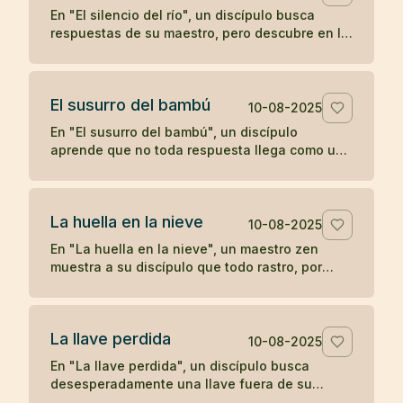
En "El silencio del río", un discípulo busca
respuestas de su maestro, pero descubre en la
quietud del agua que a veces el verdadero
aprendizaje ocurre cuando las palabras se
detienen.
El susurro del bambú
10-08-2025
En "El susurro del bambú", un discípulo
aprende que no toda respuesta llega como un
trueno; a veces, la comprensión se desliza
como un susurro que hay que saber escuchar.
La huella en la nieve
10-08-2025
En "La huella en la nieve", un maestro zen
muestra a su discípulo que todo rastro, por
profundo que parezca, se desvanece con el
tiempo, enseñando sobre la impermanencia y
el desapego.
La llave perdida
10-08-2025
En "La llave perdida", un discípulo busca
desesperadamente una llave fuera de su
habitación, hasta descubrir que siempre la