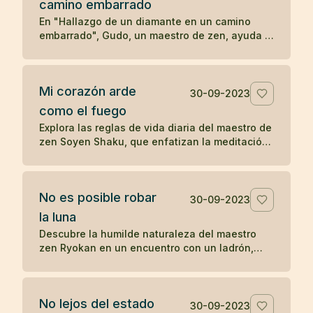
camino embarrado
serenidad y la aceptación en las enseñanzas
Zen.
En "Hallazgo de un diamante en un camino
embarrado", Gudo, un maestro de zen, ayuda a
un hombre problemático a ver las
consecuencias de su comportamiento
autodestructivo. Después de una noche de
Mi corazón arde
reflexión, el hombre decide seguir a Gudo y
30-09-2023
transformar su vida, eventualmente
como el fuego
convirtiéndose en Mu-nan, un reconocido
Explora las reglas de vida diaria del maestro de
maestro de zen, ilustrando cómo una
zen Soyen Shaku, que enfatizan la meditación,
interacción significativa puede cambiar el
la moderación, la coherencia, la reflexión y el
curso de una vida.
equilibrio entre el coraje y la ternura, guiando
hacia una vida de presencia y autorreflexión.
No es posible robar
30-09-2023
la luna
Descubre la humilde naturaleza del maestro
zen Ryokan en un encuentro con un ladrón,
resaltando el desapego material y la
apreciación de las bellezas invaluables de la
vida como la luna.
No lejos del estado
30-09-2023