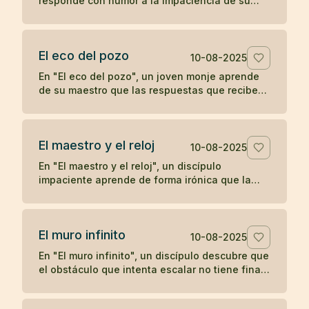
responde con humor a la impaciencia de su
discípulo, recordándole que el crecimiento
verdadero no se apresura.
El eco del pozo
10-08-2025
En "El eco del pozo", un joven monje aprende
de su maestro que las respuestas que recibe
del mundo son un reflejo de lo que proyecta,
ilustrando la enseñanza zen de que nuestra
percepción y experiencia están moldeadas por
El maestro y el reloj
nuestro propio corazón.
10-08-2025
En "El maestro y el reloj", un discípulo
impaciente aprende de forma irónica que la
prisa no adelanta el tiempo, en una breve
enseñanza zen sobre la paciencia y la espera.
El muro infinito
10-08-2025
En "El muro infinito", un discípulo descubre que
el obstáculo que intenta escalar no tiene final,
hasta que su maestro le revela que nunca
necesitaba superarlo.