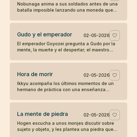
Nobunaga anima a sus soldados antes de una
batalla imposible lanzando una moneda que
parece entregar el resultado al destino.
Gudo y el emperador
02-05-2026
El emperador Goyozei pregunta a Gudo por la
mente, la muerte y el despertar; el maestro
responde sin complacer ni negar la verdad que
el emperador todavía no comprende.
Hora de morir
02-05-2026
Ikkyu acompaña los últimos momentos de un
hermano de práctica con una enseñanza
desnuda: cuando llega la hora de morir, se
muere.
La mente de piedra
02-05-2026
Hogen escucha a unos monjes discutir sobre
sujeto y objeto, y les plantea una piedra que
revela el peso de sus propias ideas.