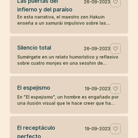
Las puertas del
positivo en otros.
26-09-2023
infierno y del paraíso
En esta narrativa, el maestro zen Hakuin
enseña a un samurái impulsivo sobre las
puertas del infierno y del paraíso, ilustrando
cómo nuestras reacciones y estados mentales
determinan nuestra experiencia de paz o
Silencio total
tormento.
26-09-2023
Sumérgete en un relato humorístico y reflexivo
sobre cuatro monjes en una sesshin de
silencio, cuyas reacciones ante una vela
apagada revelan ironías sobre la disciplina y el
ego.
El espejismo
19-09-2023
En "El espejismo", un hombre es engañado por
una ilusión visual que le hace creer que ha
ingerido una serpiente junto con su vino,
desencadenando un dolor psicosomático. En
una segunda visita, descubre que lo que vio
El receptáculo
era solo el reflejo de un arco, desmitificando
19-09-2023
su miedo y recuperando su salud. La narrativa
perfecto