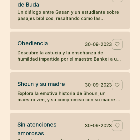
de Buda
Un diálogo entre Gasan y un estudiante sobre
pasajes bíblicos, resaltando cómo las
enseñanzas en el Evangelio de San Mateo
resonaron con la perspectiva budista de Gasan
sobre la iluminación y la tranquilidad del
Obediencia
presente.
30-09-2023
Descubre la astucia y la enseñanza de
humildad impartida por el maestro Bankei a un
sacerdote orgulloso en una narrativa que
destaca la simplicidad y directa sabiduría del
zen.
Shoun y su madre
30-09-2023
Explora la emotiva historia de Shoun, un
maestro zen, y su compromiso con su madre a
través de las vicisitudes de la vida, culminando
en reflexiones profundas sobre la existencia y
el paso del tiempo.
Sin atenciones
30-09-2023
amorosas