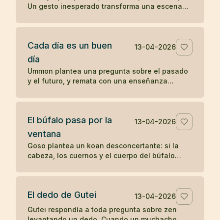
Un gesto inesperado transforma una escena
cotidiana en un koan sobre presencia y
percepción.
Cada día es un buen
13-04-2026
día
Ummon plantea una pregunta sobre el pasado
y el futuro, y remata con una enseñanza
célebre del zen: cada día es un buen día.
El búfalo pasa por la
13-04-2026
ventana
Goso plantea un koan desconcertante: si la
cabeza, los cuernos y el cuerpo del búfalo
atraviesan la ventana, ¿por qué no pasa la
cola?
El dedo de Gutei
13-04-2026
Gutei respondía a toda pregunta sobre zen
levantando un dedo. Cuando un muchacho