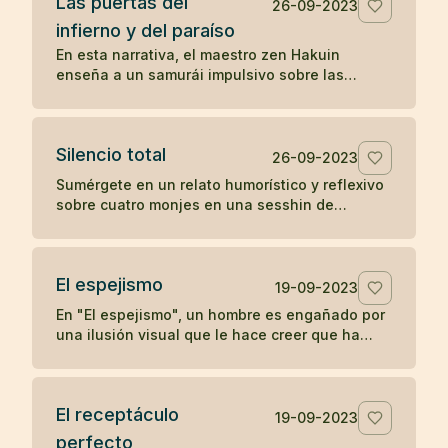
Las puertas del
positivo en otros.
26-09-2023
infierno y del paraíso
En esta narrativa, el maestro zen Hakuin
enseña a un samurái impulsivo sobre las
puertas del infierno y del paraíso, ilustrando
cómo nuestras reacciones y estados mentales
determinan nuestra experiencia de paz o
Silencio total
tormento.
26-09-2023
Sumérgete en un relato humorístico y reflexivo
sobre cuatro monjes en una sesshin de
silencio, cuyas reacciones ante una vela
apagada revelan ironías sobre la disciplina y el
ego.
El espejismo
19-09-2023
En "El espejismo", un hombre es engañado por
una ilusión visual que le hace creer que ha
ingerido una serpiente junto con su vino,
desencadenando un dolor psicosomático. En
una segunda visita, descubre que lo que vio
El receptáculo
era solo el reflejo de un arco, desmitificando
19-09-2023
su miedo y recuperando su salud. La narrativa
perfecto