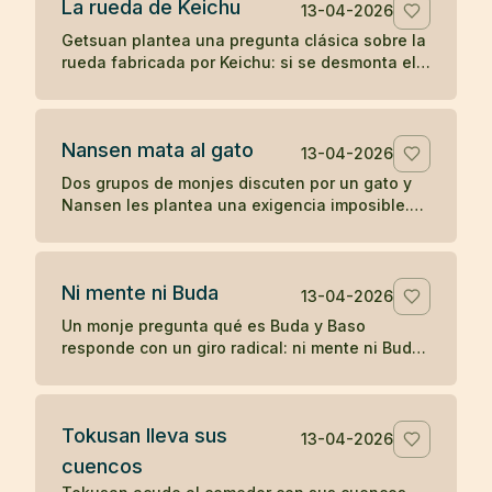
La rueda de Keichu
13-04-2026
Getsuan plantea una pregunta clásica sobre la
rueda fabricada por Keichu: si se desmonta el
eje, ¿qué queda del carro? Un koan sobre
forma, función y vacío.
Nansen mata al gato
13-04-2026
Dos grupos de monjes discuten por un gato y
Nansen les plantea una exigencia imposible.
Cuando nadie responde, el maestro actúa, y
más tarde Joshu contesta sin palabras.
Ni mente ni Buda
13-04-2026
Un monje pregunta qué es Buda y Baso
responde con un giro radical: ni mente ni Buda.
Un koan breve sobre desapego de toda
formulación.
Tokusan lleva sus
13-04-2026
cuencos