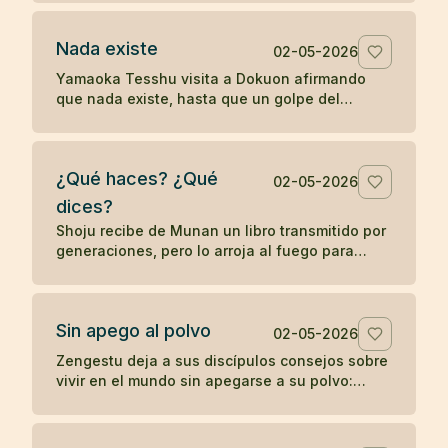
palabras sin despertar.
Nada existe
02-05-2026
Yamaoka Tesshu visita a Dokuon afirmando
que nada existe, hasta que un golpe del
maestro revela que su enfado todavía existe
con fuerza.
¿Qué haces? ¿Qué
02-05-2026
dices?
Shoju recibe de Munan un libro transmitido por
generaciones, pero lo arroja al fuego para
mostrar que el zen no depende de la posesión
de un símbolo.
Sin apego al polvo
02-05-2026
Zengestu deja a sus discípulos consejos sobre
vivir en el mundo sin apegarse a su polvo:
humildad, disciplina, pobreza y contemplación.