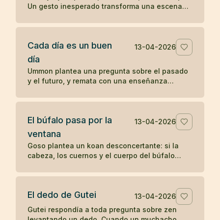
Un gesto inesperado transforma una escena
cotidiana en un koan sobre presencia y
percepción.
Cada día es un buen
13-04-2026
día
Ummon plantea una pregunta sobre el pasado
y el futuro, y remata con una enseñanza
célebre del zen: cada día es un buen día.
El búfalo pasa por la
13-04-2026
ventana
Goso plantea un koan desconcertante: si la
cabeza, los cuernos y el cuerpo del búfalo
atraviesan la ventana, ¿por qué no pasa la
cola?
El dedo de Gutei
13-04-2026
Gutei respondía a toda pregunta sobre zen
levantando un dedo. Cuando un muchacho