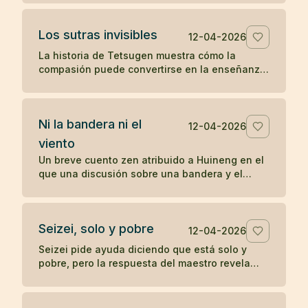
sobre la práctica directa y lo inmediato.
Los sutras invisibles
12-04-2026
La historia de Tetsugen muestra cómo la
compasión puede convertirse en la enseñanza
más profunda: antes de imprimir los sutras, los
vivió ayudando a quienes sufrían.
Ni la bandera ni el
12-04-2026
viento
Un breve cuento zen atribuido a Huineng en el
que una discusión sobre una bandera y el
viento revela que la verdadera agitación nace
en la mente.
Seizei, solo y pobre
12-04-2026
Seizei pide ayuda diciendo que está solo y
pobre, pero la respuesta del maestro revela
que quizá ya posee aquello que busca. Un
koan sobre carencia y plenitud.