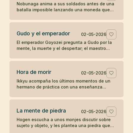
Nobunaga anima a sus soldados antes de una
batalla imposible lanzando una moneda que
parece entregar el resultado al destino.
Gudo y el emperador
02-05-2026
El emperador Goyozei pregunta a Gudo por la
mente, la muerte y el despertar; el maestro
responde sin complacer ni negar la verdad que
el emperador todavía no comprende.
Hora de morir
02-05-2026
Ikkyu acompaña los últimos momentos de un
hermano de práctica con una enseñanza
desnuda: cuando llega la hora de morir, se
muere.
La mente de piedra
02-05-2026
Hogen escucha a unos monjes discutir sobre
sujeto y objeto, y les plantea una piedra que
revela el peso de sus propias ideas.