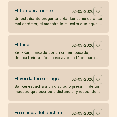
la soledad del templo.
El temperamento
02-05-2026
Un estudiante pregunta a Bankei cómo curar su
mal carácter; el maestro le muestra que aquello
que aparece de improviso no puede ser su
verdadera naturaleza.
El túnel
02-05-2026
Zen-Kai, marcado por un crimen pasado,
dedica treinta años a excavar un túnel para
salvar viajeros; incluso el hijo de su víctima
termina viendo en él a un maestro.
El verdadero milagro
02-05-2026
Bankei escucha a un discípulo presumir de un
maestro que escribe a distancia, y responde
que su milagro es comer cuando tiene hambre
y dormir cuando tiene sueño.
En manos del destino
02-05-2026