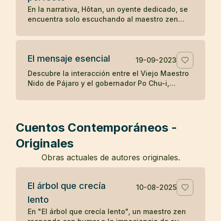
destaca cómo la mente puede ser engañada
En la narrativa, Hôtan, un oyente dedicado, se
por percepciones erróneas, y cómo el
encuentra solo escuchando al maestro zen
reconocimiento de la realidad puede aliviar los
después de que el público se disipara con el
temores infundados y traer sanación.
tiempo. Al enfrentar la renuencia del maestro a
enseñar solo a él, Hôtan trae muñecas como
El mensaje esencial
audiencia para ilustrar que solo él valora y
19-09-2023
comprende la enseñanza del maestro, mientras
Descubre la interacción entre el Viejo Maestro
que los demás asistentes eran igual de vacíos
Nido de Pájaro y el gobernador Po Chu-i,
en comprensión como las muñecas, resaltando
destacando la simple pero profunda
la importancia de la calidad sobre la cantidad
enseñanza budista de hacer el bien y cultivar
en la búsqueda del entendimiento zen.
el espíritu, y la dificultad inherente de vivir
estas verdades.
Cuentos Contemporáneos -
Originales
Obras actuales de autores originales.
El árbol que crecía
10-08-2025
lento
En "El árbol que crecía lento", un maestro zen