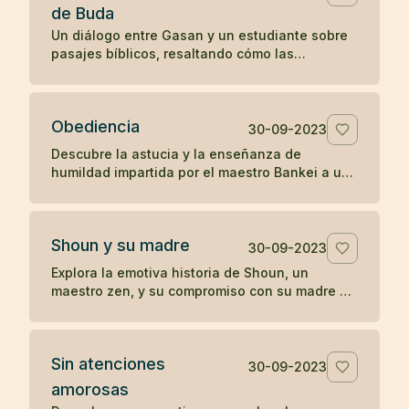
de Buda
Un diálogo entre Gasan y un estudiante sobre
pasajes bíblicos, resaltando cómo las
enseñanzas en el Evangelio de San Mateo
resonaron con la perspectiva budista de Gasan
sobre la iluminación y la tranquilidad del
Obediencia
presente.
30-09-2023
Descubre la astucia y la enseñanza de
humildad impartida por el maestro Bankei a un
sacerdote orgulloso en una narrativa que
destaca la simplicidad y directa sabiduría del
zen.
Shoun y su madre
30-09-2023
Explora la emotiva historia de Shoun, un
maestro zen, y su compromiso con su madre a
través de las vicisitudes de la vida, culminando
en reflexiones profundas sobre la existencia y
el paso del tiempo.
Sin atenciones
30-09-2023
amorosas