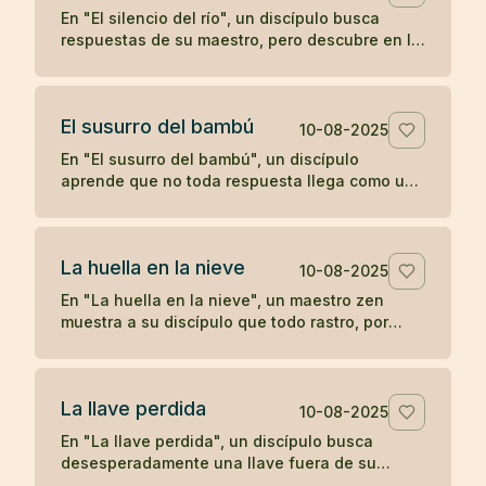
En "El silencio del río", un discípulo busca
respuestas de su maestro, pero descubre en la
quietud del agua que a veces el verdadero
aprendizaje ocurre cuando las palabras se
detienen.
El susurro del bambú
10-08-2025
En "El susurro del bambú", un discípulo
aprende que no toda respuesta llega como un
trueno; a veces, la comprensión se desliza
como un susurro que hay que saber escuchar.
La huella en la nieve
10-08-2025
En "La huella en la nieve", un maestro zen
muestra a su discípulo que todo rastro, por
profundo que parezca, se desvanece con el
tiempo, enseñando sobre la impermanencia y
el desapego.
La llave perdida
10-08-2025
En "La llave perdida", un discípulo busca
desesperadamente una llave fuera de su
habitación, hasta descubrir que siempre la