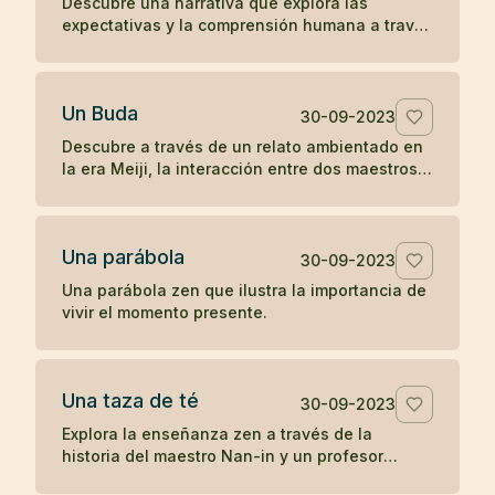
Descubre una narrativa que explora las
expectativas y la comprensión humana a través
de la interacción entre una anciana, un monje y
una joven en la antigua China.
Un Buda
30-09-2023
Descubre a través de un relato ambientado en
la era Meiji, la interacción entre dos maestros
budistas de diferentes prácticas, explorando el
concepto de humanidad y la percepción del
camino hacia la iluminación.
Una parábola
30-09-2023
Una parábola zen que ilustra la importancia de
vivir el momento presente.
Una taza de té
30-09-2023
Explora la enseñanza zen a través de la
historia del maestro Nan-in y un profesor
universitario, ilustrando cómo las