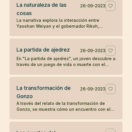
La naturaleza de las
la transformación y la percepción influyen en
26-09-2023
la apreciación de la belleza.
cosas
La narrativa explora la interacción entre
Yaoshan Weiyan y el gobernador Rikoh,
revelando a través de un diálogo simbólico y
un poema, la comprensión súbita de Rikoh
sobre la naturaleza esencial de las cosas y la
La partida de ajedrez
sabiduría simple pero profunda del Tao.
26-09-2023
En "La partida de ajedrez", un joven descubre a
través de un juego de vida o muerte con el
abad de un monasterio Zen que la
concentración y la compasión son las claves
para el despertar.
La transformación de
26-09-2023
Gonzo
A través del relato de la transformación de
Gonzo, se muestra cómo un encuentro con el
bondadoso monje Ryôkan cambia la vida del
colérico barquero, ilustrando el poder del buen
carácter y la compasión en provocar un cambio