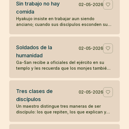
Sin trabajo no hay
02-05-2026
comida
Hyakujo insiste en trabajar aun siendo
anciano; cuando sus discípulos esconden sus
herramientas, deja de comer hasta que
comprenden su enseñanza.
Soldados de la
02-05-2026
humanidad
Ga-San recibe a oficiales del ejército en su
templo y les recuerda que los monjes también
sirven a una causa: aliviar el sufrimiento de
todos los seres.
Tres clases de
02-05-2026
discípulos
Un maestro distingue tres maneras de ser
discípulo: los que repiten, los que explican y
los que encarnan la enseñanza sin anunciarla.