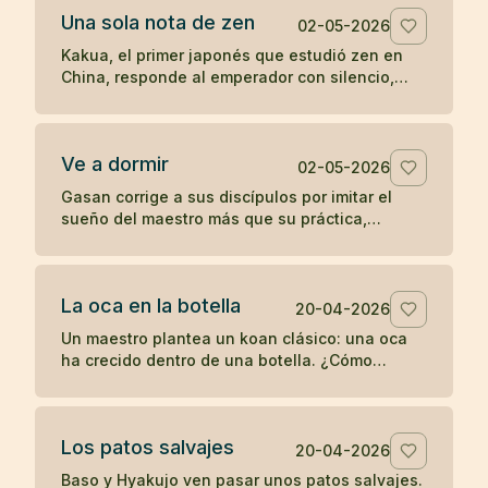
Una sola nota de zen
02-05-2026
Kakua, el primer japonés que estudió zen en
China, responde al emperador con silencio,
una flauta y una sola nota antes de
desaparecer.
Ve a dormir
02-05-2026
Gasan corrige a sus discípulos por imitar el
sueño del maestro más que su práctica,
recordándoles que un joven debe entrenarse y
no retirarse antes de tiempo.
La oca en la botella
20-04-2026
Un maestro plantea un koan clásico: una oca
ha crecido dentro de una botella. ¿Cómo
sacarla sin romper la botella ni dañar la oca?
Los patos salvajes
20-04-2026
Baso y Hyakujo ven pasar unos patos salvajes.