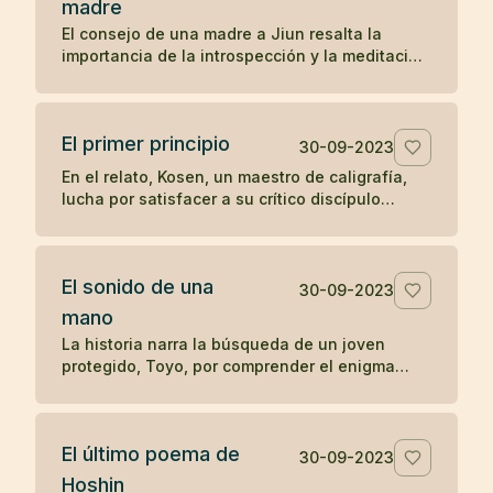
madre
preguntas sobre el significado y la realización
El consejo de una madre a Jiun resalta la
del zen, ilustra una enseñanza zen sobre la
importancia de la introspección y la meditación
simplicidad y el desapego.
en la búsqueda de una comprensión auténtica,
en contraposición a la mera acumulación de
información y reconocimiento externo. A través
El primer principio
de este relato, se subraya el valor del auto-
30-09-2023
descubrimiento y la profundización en el
En el relato, Kosen, un maestro de caligrafía,
conocimiento personal sobre la enseñanza
lucha por satisfacer a su crítico discípulo
erudita y superficial.
mientras diseña las letras para el "Primer
principio" que se tallará en la puerta del templo
Obaku. Tras 84 intentos fallidos, aprovecha
El sonido de una
una ausencia momentánea del discípulo para
30-09-2023
escribir libremente y sin críticas, logrando
mano
finalmente crear una obra maestra. El relato
La historia narra la búsqueda de un joven
ilustra cómo la espontaneidad y la liberación
protegido, Toyo, por comprender el enigma
de juicios externos pueden conducir a la
planteado por su maestro zen Mokurai sobre el
autenticidad y la maestría en la expresión
sonido de una mano. A través de la meditación
creativa.
profunda y la trascendencia de los sonidos
El último poema de
mundanos, Toyo finalmente llega a la
30-09-2023
realización del sonido insonoro, simbolizando
Hoshin