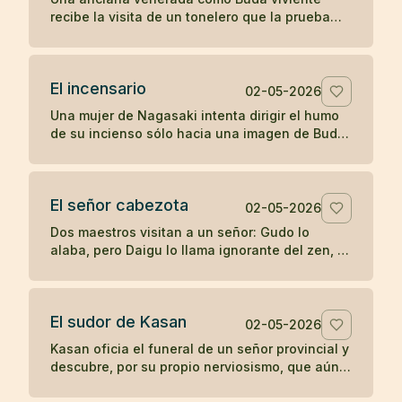
recibe la visita de un tonelero que la prueba
con una pregunta directa y descubre si su
fama sostiene el contacto real.
El incensario
02-05-2026
Una mujer de Nagasaki intenta dirigir el humo
de su incienso sólo hacia una imagen de Buda,
hasta que su devoción posesiva termina
manchando aquello que veneraba.
El señor cabezota
02-05-2026
Dos maestros visitan a un señor: Gudo lo
alaba, pero Daigu lo llama ignorante del zen, y
esa franqueza termina guiando al noble hacia
la práctica.
El sudor de Kasan
02-05-2026
Kasan oficia el funeral de un señor provincial y
descubre, por su propio nerviosismo, que aún
no posee la misma calma ante la fama que en