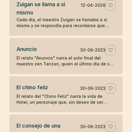
Zuigan se llama a sí
12-04-2026
mismo
Cada día, el maestro Zuigan se llamaba a sí
mismo y se respondía para recordarse que
debía permanecer despierto y no dejarse
engañar. Un koan sobre la vigilancia interior.
Anuncio
30-09-2023
El relato "Anuncio" narra el acto final del
maestro zen Tanzan, quien el último día de su
vida escribió tarjetas postales anunciando su
partida. Con simplicidad y aceptación, Tanzan
se despidió, reflejando la tranquilidad zen ante
El chino feliz
la muerte.
30-09-2023
El relato del "Chino Feliz" narra la vida de
Hotei, un personaje que, sin deseo de ser
reconocido como maestro de zen, llevaba
alegría a los niños con dulces y frutas,
pidiendo a los devotos del zen una moneda a
El consejo de una
cambio de su atención. Su simple acción de
30-09-2023
dejar caer y recoger su saco en respuesta a