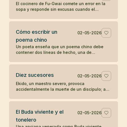
El cocinero de Fu-Gwai comete un error en la
sopa y responde sin excusas cuando el
maestro encuentra la prueba en su cuenco.
Cómo escribir un
02-05-2026
poema chino
Un poeta enseña que un poema chino debe
contener dos líneas de hecho, una de
sentimiento y una de síntesis, como una
escena mínima que revela algo entero.
Diez sucesores
02-05-2026
Ekido, un maestro severo, provoca
accidentalmente la muerte de un discípulo; aun
así, su enseñanza llega a producir más de diez
sucesores iluminados.
El Buda viviente y el
02-05-2026
tonelero
Una anciana venerada como Buda viviente