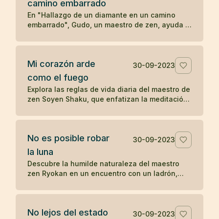
camino embarrado
serenidad y la aceptación en las enseñanzas
Zen.
En "Hallazgo de un diamante en un camino
embarrado", Gudo, un maestro de zen, ayuda a
un hombre problemático a ver las
consecuencias de su comportamiento
autodestructivo. Después de una noche de
Mi corazón arde
reflexión, el hombre decide seguir a Gudo y
30-09-2023
transformar su vida, eventualmente
como el fuego
convirtiéndose en Mu-nan, un reconocido
Explora las reglas de vida diaria del maestro de
maestro de zen, ilustrando cómo una
zen Soyen Shaku, que enfatizan la meditación,
interacción significativa puede cambiar el
la moderación, la coherencia, la reflexión y el
curso de una vida.
equilibrio entre el coraje y la ternura, guiando
hacia una vida de presencia y autorreflexión.
No es posible robar
30-09-2023
la luna
Descubre la humilde naturaleza del maestro
zen Ryokan en un encuentro con un ladrón,
resaltando el desapego material y la
apreciación de las bellezas invaluables de la
vida como la luna.
No lejos del estado
30-09-2023