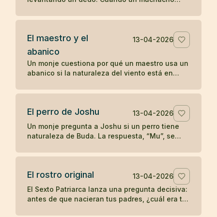
comenzó a imitarlo, el maestro le dio una
enseñanza radical sobre la comprensión
directa.
El maestro y el
13-04-2026
abanico
Un monje cuestiona por qué un maestro usa un
abanico si la naturaleza del viento está en
todas partes. La respuesta convierte un gesto
cotidiano en enseñanza zen.
El perro de Joshu
13-04-2026
Un monje pregunta a Joshu si un perro tiene
naturaleza de Buda. La respuesta, “Mu”, se
convirtió en uno de los koanes más célebres
de la tradición zen.
El rostro original
13-04-2026
El Sexto Patriarca lanza una pregunta decisiva:
antes de que nacieran tus padres, ¿cuál era tu
rostro original? Un koan sobre identidad y