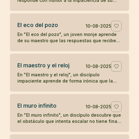
responde con humor a la impaciencia de su
discípulo, recordándole que el crecimiento
verdadero no se apresura.
El eco del pozo
10-08-2025
En "El eco del pozo", un joven monje aprende
de su maestro que las respuestas que recibe
del mundo son un reflejo de lo que proyecta,
ilustrando la enseñanza zen de que nuestra
percepción y experiencia están moldeadas por
El maestro y el reloj
nuestro propio corazón.
10-08-2025
En "El maestro y el reloj", un discípulo
impaciente aprende de forma irónica que la
prisa no adelanta el tiempo, en una breve
enseñanza zen sobre la paciencia y la espera.
El muro infinito
10-08-2025
En "El muro infinito", un discípulo descubre que
el obstáculo que intenta escalar no tiene final,
hasta que su maestro le revela que nunca
necesitaba superarlo.