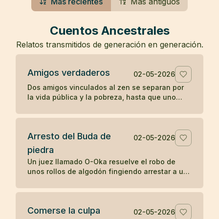
Más recientes
Más antiguos
Cuentos Ancestrales
Relatos transmitidos de generación en generación.
Amigos verdaderos
02-05-2026
Dos amigos vinculados al zen se separan por
la vida pública y la pobreza, hasta que uno
muere en una prisión y el otro guarda su
cuerpo con gratitud.
Arresto del Buda de
02-05-2026
piedra
Un juez llamado O-Oka resuelve el robo de
unos rollos de algodón fingiendo arrestar a un
Buda de piedra, mostrando cómo la sabiduría
práctica puede revelar lo oculto.
Comerse la culpa
02-05-2026