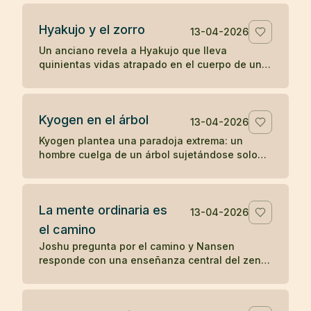
percepción directa.
Hyakujo y el zorro
13-04-2026
Un anciano revela a Hyakujo que lleva
quinientas vidas atrapado en el cuerpo de un
zorro por haber respondido mal sobre la ley de
causa y efecto. Un koan clásico sobre karma y
despertar.
Kyogen en el árbol
13-04-2026
Kyogen plantea una paradoja extrema: un
hombre cuelga de un árbol sujetándose solo
con los dientes y alguien le pregunta por el
sentido del zen. Un koan sobre respuesta y
riesgo.
La mente ordinaria es
13-04-2026
el camino
Joshu pregunta por el camino y Nansen
responde con una enseñanza central del zen:
la mente ordinaria, cuando no se fuerza ni se
persigue, ya es el camino.