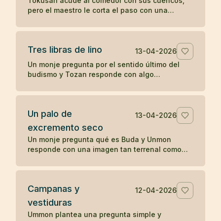
Tokusan acude al comedor con sus cuencos,
pero el maestro le corta el paso con una
observación simple que desencadena su
comprensión. Un koan sobre atención y
momento presente.
Tres libras de lino
13-04-2026
Un monje pregunta por el sentido último del
budismo y Tozan responde con algo
completamente cotidiano: tres libras de lino. Un
koan sobre la realidad inmediata.
Un palo de
13-04-2026
excremento seco
Un monje pregunta qué es Buda y Unmon
responde con una imagen tan terrenal como
desconcertante: un palo de excremento seco.
Campanas y
12-04-2026
vestiduras
Ummon plantea una pregunta simple y