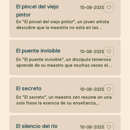
El pincel del viejo
10-08-2025
pintor
En "El pincel del viejo pintor", un joven artista
descubre que la maestría no está en las
herramientas, sino en la mente y el corazón de
quien las utiliza, aprendiendo una lección zen
sobre la verdadera fuente del arte.
El puente invisible
10-08-2025
En "El puente invisible", un discípulo temeroso
aprende de su maestro que muchas veces el
camino ya está bajo nuestros pies, aunque no
podamos verlo, y que el primer paso es lo que
lo revela.
El secreto
10-08-2025
En "El secreto", un maestro zen resume en una
sola frase la esencia de su enseñanza,
dejando al discípulo sin más preguntas.
El silencio del río
10-08-2025