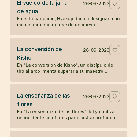
El vuelco de la jarra
deseo. Solo cuando el leñador olvida su deseo
26-09-2023
y se concentra en su tarea presente, el satori
de agua
reaparece, subrayando la idea zen de liberarse
En esta narración, Hyakujo busca designar a un
de los deseos y vivir en el momento presente
monje para encargarse de un nuevo
para alcanzar la iluminación.
monasterio y plantea una pregunta zen usando
una jarra de agua. Mientras los otros monjes
responden verbalmente, Isán, el monje
La conversión de
cocinero, actúa volcando la jarra, demostrando
26-09-2023
una comprensión no verbal y directa de la
Kisho
naturaleza de la realidad, lo que le gana la
En "La conversión de Kisho", un discípulo de
designación como maestro del nuevo
tiro al arco intenta superar a su maestro
monasterio. La historia ilustra cómo la acción
disparando flechas hacia él. Sin embargo, el
directa y la comprensión no conceptual son
maestro demuestra su habilidad superior
valoradas en la tradición zen.
deteniendo cada flecha. La admirable destreza
La enseñanza de las
del maestro lleva a una humilde aceptación por
26-09-2023
parte del discípulo, solidificando su relación
flores
maestro-discípulo en un vínculo eterno de
En "La enseñanza de las flores", Rikyu utiliza
respeto y aprendizaje.
un incidente con flores para ilustrar profundas
enseñanzas budistas sobre la naturaleza
transitoria de los fenómenos y la interconexión
entre el fenómeno y la nada, mostrando cómo