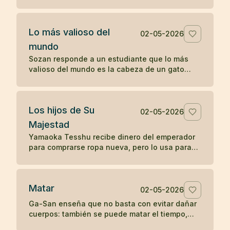
sin reprenderlo, sólo mostrando la fragilidad de
la vida.
Lo más valioso del
02-05-2026
mundo
Sozan responde a un estudiante que lo más
valioso del mundo es la cabeza de un gato
muerto, porque nadie puede ponerle precio.
Los hijos de Su
02-05-2026
Majestad
Yamaoka Tesshu recibe dinero del emperador
para comprarse ropa nueva, pero lo usa para
vestir a los pobres que pasan por su casa.
Matar
02-05-2026
Ga-San enseña que no basta con evitar dañar
cuerpos: también se puede matar el tiempo,
destruir riqueza o apagar el budismo con