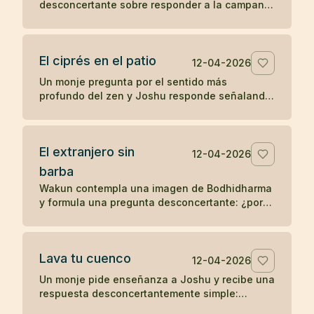
desconcertante sobre responder a la campana
y ponerse las vestiduras ceremoniales. Un
koan sobre sonido, forma y comprensión
directa.
El ciprés en el patio
12-04-2026
Un monje pregunta por el sentido más
profundo del zen y Joshu responde señalando
un ciprés en el patio, mostrando que la verdad
no se separa de lo inmediato.
El extranjero sin
12-04-2026
barba
Wakun contempla una imagen de Bodhidharma
y formula una pregunta desconcertante: ¿por
qué ese extranjero no tiene barba? Un koan
sobre percepción y realidad.
Lava tu cuenco
12-04-2026
Un monje pide enseñanza a Joshu y recibe una
respuesta desconcertantemente simple:
después de comer, lava tu cuenco. Un koan