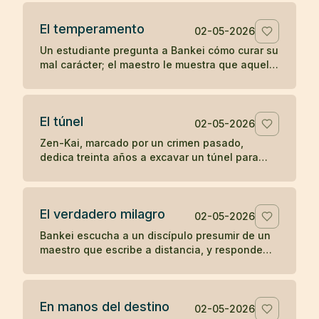
la soledad del templo.
El temperamento
02-05-2026
Un estudiante pregunta a Bankei cómo curar su
mal carácter; el maestro le muestra que aquello
que aparece de improviso no puede ser su
verdadera naturaleza.
El túnel
02-05-2026
Zen-Kai, marcado por un crimen pasado,
dedica treinta años a excavar un túnel para
salvar viajeros; incluso el hijo de su víctima
termina viendo en él a un maestro.
El verdadero milagro
02-05-2026
Bankei escucha a un discípulo presumir de un
maestro que escribe a distancia, y responde
que su milagro es comer cuando tiene hambre
y dormir cuando tiene sueño.
En manos del destino
02-05-2026