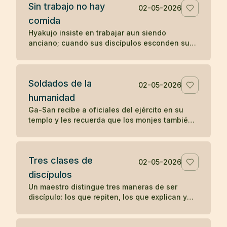
Sin trabajo no hay
02-05-2026
comida
Hyakujo insiste en trabajar aun siendo
anciano; cuando sus discípulos esconden sus
herramientas, deja de comer hasta que
comprenden su enseñanza.
Soldados de la
02-05-2026
humanidad
Ga-San recibe a oficiales del ejército en su
templo y les recuerda que los monjes también
sirven a una causa: aliviar el sufrimiento de
todos los seres.
Tres clases de
02-05-2026
discípulos
Un maestro distingue tres maneras de ser
discípulo: los que repiten, los que explican y
los que encarnan la enseñanza sin anunciarla.