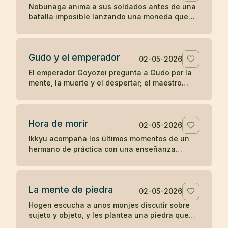
Nobunaga anima a sus soldados antes de una
batalla imposible lanzando una moneda que
parece entregar el resultado al destino.
Gudo y el emperador
02-05-2026
El emperador Goyozei pregunta a Gudo por la
mente, la muerte y el despertar; el maestro
responde sin complacer ni negar la verdad que
el emperador todavía no comprende.
Hora de morir
02-05-2026
Ikkyu acompaña los últimos momentos de un
hermano de práctica con una enseñanza
desnuda: cuando llega la hora de morir, se
muere.
La mente de piedra
02-05-2026
Hogen escucha a unos monjes discutir sobre
sujeto y objeto, y les plantea una piedra que
revela el peso de sus propias ideas.