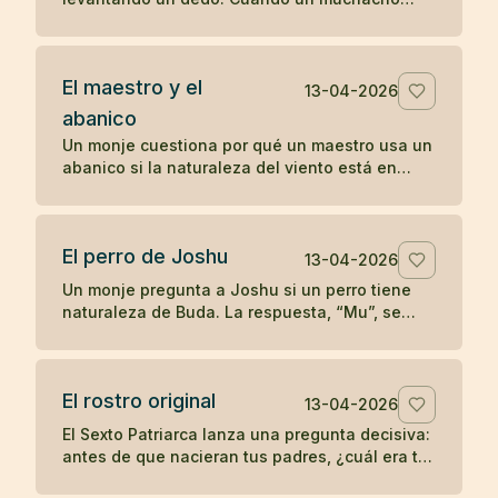
comenzó a imitarlo, el maestro le dio una
enseñanza radical sobre la comprensión
directa.
El maestro y el
13-04-2026
abanico
Un monje cuestiona por qué un maestro usa un
abanico si la naturaleza del viento está en
todas partes. La respuesta convierte un gesto
cotidiano en enseñanza zen.
El perro de Joshu
13-04-2026
Un monje pregunta a Joshu si un perro tiene
naturaleza de Buda. La respuesta, “Mu”, se
convirtió en uno de los koanes más célebres
de la tradición zen.
El rostro original
13-04-2026
El Sexto Patriarca lanza una pregunta decisiva:
antes de que nacieran tus padres, ¿cuál era tu
rostro original? Un koan sobre identidad y