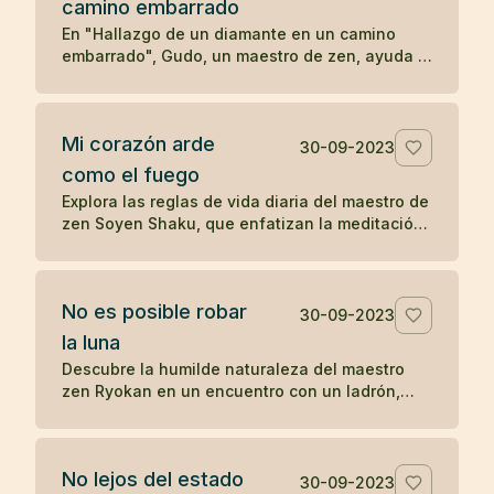
camino embarrado
serenidad y la aceptación en las enseñanzas
Zen.
En "Hallazgo de un diamante en un camino
embarrado", Gudo, un maestro de zen, ayuda a
un hombre problemático a ver las
consecuencias de su comportamiento
autodestructivo. Después de una noche de
Mi corazón arde
reflexión, el hombre decide seguir a Gudo y
30-09-2023
transformar su vida, eventualmente
como el fuego
convirtiéndose en Mu-nan, un reconocido
Explora las reglas de vida diaria del maestro de
maestro de zen, ilustrando cómo una
zen Soyen Shaku, que enfatizan la meditación,
interacción significativa puede cambiar el
la moderación, la coherencia, la reflexión y el
curso de una vida.
equilibrio entre el coraje y la ternura, guiando
hacia una vida de presencia y autorreflexión.
No es posible robar
30-09-2023
la luna
Descubre la humilde naturaleza del maestro
zen Ryokan en un encuentro con un ladrón,
resaltando el desapego material y la
apreciación de las bellezas invaluables de la
vida como la luna.
No lejos del estado
30-09-2023