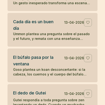
Un gesto inesperado transforma una escena
cotidiana en un koan sobre presencia y
percepción.
Cada día es un buen
13-04-2026
día
Ummon plantea una pregunta sobre el pasado
y el futuro, y remata con una enseñanza
célebre del zen: cada día es un buen día.
El búfalo pasa por la
13-04-2026
ventana
Goso plantea un koan desconcertante: si la
cabeza, los cuernos y el cuerpo del búfalo
atraviesan la ventana, ¿por qué no pasa la
cola?
El dedo de Gutei
13-04-2026
Gutei respondía a toda pregunta sobre zen
levantando un dedo. Cuando un muchacho