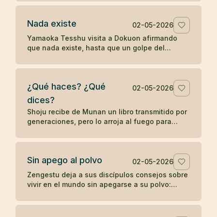
palabras sin despertar.
Nada existe
02-05-2026
Yamaoka Tesshu visita a Dokuon afirmando
que nada existe, hasta que un golpe del
maestro revela que su enfado todavía existe
con fuerza.
¿Qué haces? ¿Qué
02-05-2026
dices?
Shoju recibe de Munan un libro transmitido por
generaciones, pero lo arroja al fuego para
mostrar que el zen no depende de la posesión
de un símbolo.
Sin apego al polvo
02-05-2026
Zengestu deja a sus discípulos consejos sobre
vivir en el mundo sin apegarse a su polvo:
humildad, disciplina, pobreza y contemplación.