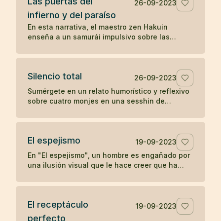
Las puertas del
positivo en otros.
26-09-2023
infierno y del paraíso
En esta narrativa, el maestro zen Hakuin
enseña a un samurái impulsivo sobre las
puertas del infierno y del paraíso, ilustrando
cómo nuestras reacciones y estados mentales
determinan nuestra experiencia de paz o
Silencio total
tormento.
26-09-2023
Sumérgete en un relato humorístico y reflexivo
sobre cuatro monjes en una sesshin de
silencio, cuyas reacciones ante una vela
apagada revelan ironías sobre la disciplina y el
ego.
El espejismo
19-09-2023
En "El espejismo", un hombre es engañado por
una ilusión visual que le hace creer que ha
ingerido una serpiente junto con su vino,
desencadenando un dolor psicosomático. En
una segunda visita, descubre que lo que vio
El receptáculo
era solo el reflejo de un arco, desmitificando
19-09-2023
su miedo y recuperando su salud. La narrativa
perfecto