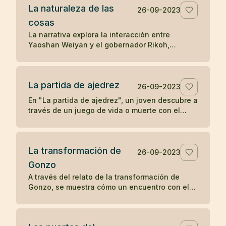
La naturaleza de las
la transformación y la percepción influyen en
26-09-2023
la apreciación de la belleza.
cosas
La narrativa explora la interacción entre
Yaoshan Weiyan y el gobernador Rikoh,
revelando a través de un diálogo simbólico y
un poema, la comprensión súbita de Rikoh
sobre la naturaleza esencial de las cosas y la
La partida de ajedrez
sabiduría simple pero profunda del Tao.
26-09-2023
En "La partida de ajedrez", un joven descubre a
través de un juego de vida o muerte con el
abad de un monasterio Zen que la
concentración y la compasión son las claves
para el despertar.
La transformación de
26-09-2023
Gonzo
A través del relato de la transformación de
Gonzo, se muestra cómo un encuentro con el
bondadoso monje Ryôkan cambia la vida del
colérico barquero, ilustrando el poder del buen
carácter y la compasión en provocar un cambio