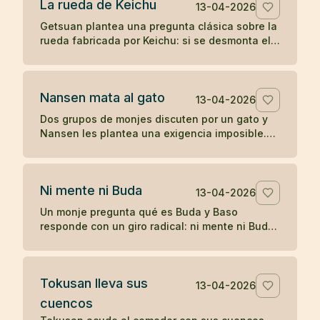
La rueda de Keichu
13-04-2026
Getsuan plantea una pregunta clásica sobre la
rueda fabricada por Keichu: si se desmonta el
eje, ¿qué queda del carro? Un koan sobre
forma, función y vacío.
Nansen mata al gato
13-04-2026
Dos grupos de monjes discuten por un gato y
Nansen les plantea una exigencia imposible.
Cuando nadie responde, el maestro actúa, y
más tarde Joshu contesta sin palabras.
Ni mente ni Buda
13-04-2026
Un monje pregunta qué es Buda y Baso
responde con un giro radical: ni mente ni Buda.
Un koan breve sobre desapego de toda
formulación.
Tokusan lleva sus
13-04-2026
cuencos