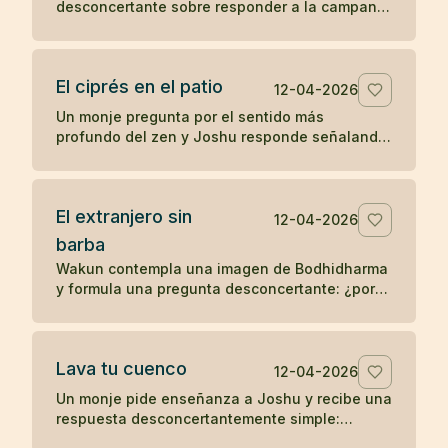
desconcertante sobre responder a la campana
y ponerse las vestiduras ceremoniales. Un
koan sobre sonido, forma y comprensión
directa.
El ciprés en el patio
12-04-2026
Un monje pregunta por el sentido más
profundo del zen y Joshu responde señalando
un ciprés en el patio, mostrando que la verdad
no se separa de lo inmediato.
El extranjero sin
12-04-2026
barba
Wakun contempla una imagen de Bodhidharma
y formula una pregunta desconcertante: ¿por
qué ese extranjero no tiene barba? Un koan
sobre percepción y realidad.
Lava tu cuenco
12-04-2026
Un monje pide enseñanza a Joshu y recibe una
respuesta desconcertantemente simple:
después de comer, lava tu cuenco. Un koan