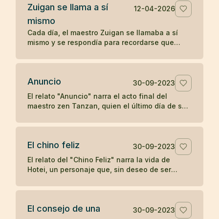
Zuigan se llama a sí
12-04-2026
mismo
Cada día, el maestro Zuigan se llamaba a sí
mismo y se respondía para recordarse que
debía permanecer despierto y no dejarse
engañar. Un koan sobre la vigilancia interior.
Anuncio
30-09-2023
El relato "Anuncio" narra el acto final del
maestro zen Tanzan, quien el último día de su
vida escribió tarjetas postales anunciando su
partida. Con simplicidad y aceptación, Tanzan
se despidió, reflejando la tranquilidad zen ante
El chino feliz
la muerte.
30-09-2023
El relato del "Chino Feliz" narra la vida de
Hotei, un personaje que, sin deseo de ser
reconocido como maestro de zen, llevaba
alegría a los niños con dulces y frutas,
pidiendo a los devotos del zen una moneda a
El consejo de una
cambio de su atención. Su simple acción de
30-09-2023
dejar caer y recoger su saco en respuesta a