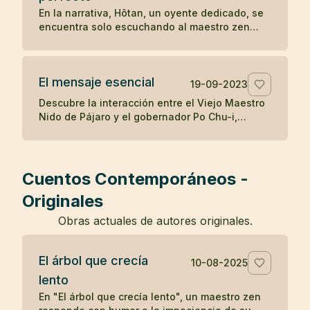
destaca cómo la mente puede ser engañada
En la narrativa, Hôtan, un oyente dedicado, se
por percepciones erróneas, y cómo el
encuentra solo escuchando al maestro zen
reconocimiento de la realidad puede aliviar los
después de que el público se disipara con el
temores infundados y traer sanación.
tiempo. Al enfrentar la renuencia del maestro a
enseñar solo a él, Hôtan trae muñecas como
El mensaje esencial
audiencia para ilustrar que solo él valora y
19-09-2023
comprende la enseñanza del maestro, mientras
Descubre la interacción entre el Viejo Maestro
que los demás asistentes eran igual de vacíos
Nido de Pájaro y el gobernador Po Chu-i,
en comprensión como las muñecas, resaltando
destacando la simple pero profunda
la importancia de la calidad sobre la cantidad
enseñanza budista de hacer el bien y cultivar
en la búsqueda del entendimiento zen.
el espíritu, y la dificultad inherente de vivir
estas verdades.
Cuentos Contemporáneos -
Originales
Obras actuales de autores originales.
El árbol que crecía
10-08-2025
lento
En "El árbol que crecía lento", un maestro zen