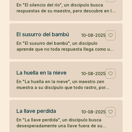
En "El silencio del río", un discípulo busca
respuestas de su maestro, pero descubre en la
quietud del agua que a veces el verdadero
aprendizaje ocurre cuando las palabras se
detienen.
El susurro del bambú
10-08-2025
En "El susurro del bambú", un discípulo
aprende que no toda respuesta llega como un
trueno; a veces, la comprensión se desliza
como un susurro que hay que saber escuchar.
La huella en la nieve
10-08-2025
En "La huella en la nieve", un maestro zen
muestra a su discípulo que todo rastro, por
profundo que parezca, se desvanece con el
tiempo, enseñando sobre la impermanencia y
el desapego.
La llave perdida
10-08-2025
En "La llave perdida", un discípulo busca
desesperadamente una llave fuera de su
habitación, hasta descubrir que siempre la