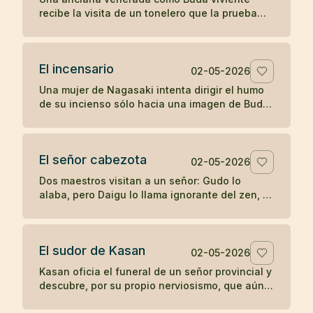
recibe la visita de un tonelero que la prueba
con una pregunta directa y descubre si su
fama sostiene el contacto real.
El incensario
02-05-2026
Una mujer de Nagasaki intenta dirigir el humo
de su incienso sólo hacia una imagen de Buda,
hasta que su devoción posesiva termina
manchando aquello que veneraba.
El señor cabezota
02-05-2026
Dos maestros visitan a un señor: Gudo lo
alaba, pero Daigu lo llama ignorante del zen, y
esa franqueza termina guiando al noble hacia
la práctica.
El sudor de Kasan
02-05-2026
Kasan oficia el funeral de un señor provincial y
descubre, por su propio nerviosismo, que aún
no posee la misma calma ante la fama que en