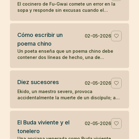
El cocinero de Fu-Gwai comete un error en la
sopa y responde sin excusas cuando el
maestro encuentra la prueba en su cuenco.
Cómo escribir un
02-05-2026
poema chino
Un poeta enseña que un poema chino debe
contener dos líneas de hecho, una de
sentimiento y una de síntesis, como una
escena mínima que revela algo entero.
Diez sucesores
02-05-2026
Ekido, un maestro severo, provoca
accidentalmente la muerte de un discípulo; aun
así, su enseñanza llega a producir más de diez
sucesores iluminados.
El Buda viviente y el
02-05-2026
tonelero
Una anciana venerada como Buda viviente