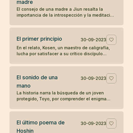
madre
preguntas sobre el significado y la realización
El consejo de una madre a Jiun resalta la
del zen, ilustra una enseñanza zen sobre la
importancia de la introspección y la meditación
simplicidad y el desapego.
en la búsqueda de una comprensión auténtica,
en contraposición a la mera acumulación de
información y reconocimiento externo. A través
El primer principio
de este relato, se subraya el valor del auto-
30-09-2023
descubrimiento y la profundización en el
En el relato, Kosen, un maestro de caligrafía,
conocimiento personal sobre la enseñanza
lucha por satisfacer a su crítico discípulo
erudita y superficial.
mientras diseña las letras para el "Primer
principio" que se tallará en la puerta del templo
Obaku. Tras 84 intentos fallidos, aprovecha
El sonido de una
una ausencia momentánea del discípulo para
30-09-2023
escribir libremente y sin críticas, logrando
mano
finalmente crear una obra maestra. El relato
La historia narra la búsqueda de un joven
ilustra cómo la espontaneidad y la liberación
protegido, Toyo, por comprender el enigma
de juicios externos pueden conducir a la
planteado por su maestro zen Mokurai sobre el
autenticidad y la maestría en la expresión
sonido de una mano. A través de la meditación
creativa.
profunda y la trascendencia de los sonidos
El último poema de
mundanos, Toyo finalmente llega a la
30-09-2023
realización del sonido insonoro, simbolizando
Hoshin