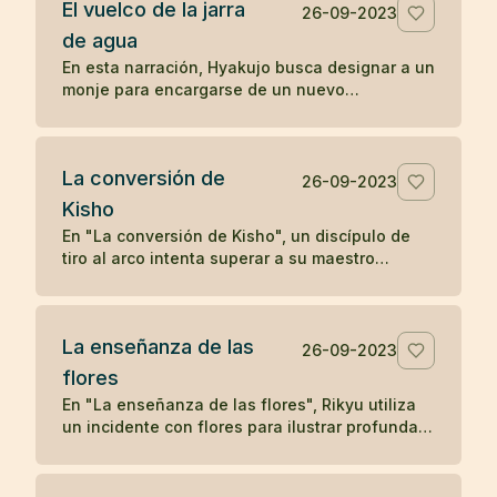
El vuelco de la jarra
deseo. Solo cuando el leñador olvida su deseo
26-09-2023
y se concentra en su tarea presente, el satori
de agua
reaparece, subrayando la idea zen de liberarse
En esta narración, Hyakujo busca designar a un
de los deseos y vivir en el momento presente
monje para encargarse de un nuevo
para alcanzar la iluminación.
monasterio y plantea una pregunta zen usando
una jarra de agua. Mientras los otros monjes
responden verbalmente, Isán, el monje
La conversión de
cocinero, actúa volcando la jarra, demostrando
26-09-2023
una comprensión no verbal y directa de la
Kisho
naturaleza de la realidad, lo que le gana la
En "La conversión de Kisho", un discípulo de
designación como maestro del nuevo
tiro al arco intenta superar a su maestro
monasterio. La historia ilustra cómo la acción
disparando flechas hacia él. Sin embargo, el
directa y la comprensión no conceptual son
maestro demuestra su habilidad superior
valoradas en la tradición zen.
deteniendo cada flecha. La admirable destreza
La enseñanza de las
del maestro lleva a una humilde aceptación por
26-09-2023
parte del discípulo, solidificando su relación
flores
maestro-discípulo en un vínculo eterno de
En "La enseñanza de las flores", Rikyu utiliza
respeto y aprendizaje.
un incidente con flores para ilustrar profundas
enseñanzas budistas sobre la naturaleza
transitoria de los fenómenos y la interconexión
entre el fenómeno y la nada, mostrando cómo