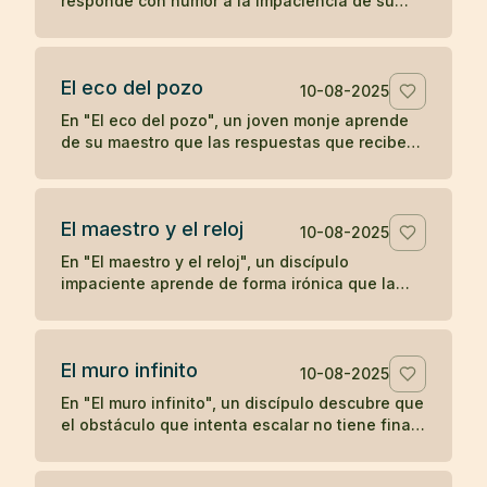
responde con humor a la impaciencia de su
discípulo, recordándole que el crecimiento
verdadero no se apresura.
El eco del pozo
10-08-2025
En "El eco del pozo", un joven monje aprende
de su maestro que las respuestas que recibe
del mundo son un reflejo de lo que proyecta,
ilustrando la enseñanza zen de que nuestra
percepción y experiencia están moldeadas por
El maestro y el reloj
nuestro propio corazón.
10-08-2025
En "El maestro y el reloj", un discípulo
impaciente aprende de forma irónica que la
prisa no adelanta el tiempo, en una breve
enseñanza zen sobre la paciencia y la espera.
El muro infinito
10-08-2025
En "El muro infinito", un discípulo descubre que
el obstáculo que intenta escalar no tiene final,
hasta que su maestro le revela que nunca
necesitaba superarlo.