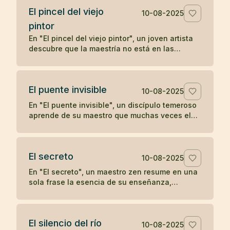
El pincel del viejo
10-08-2025
pintor
En "El pincel del viejo pintor", un joven artista
descubre que la maestría no está en las
herramientas, sino en la mente y el corazón de
quien las utiliza, aprendiendo una lección zen
sobre la verdadera fuente del arte.
El puente invisible
10-08-2025
En "El puente invisible", un discípulo temeroso
aprende de su maestro que muchas veces el
camino ya está bajo nuestros pies, aunque no
podamos verlo, y que el primer paso es lo que
lo revela.
El secreto
10-08-2025
En "El secreto", un maestro zen resume en una
sola frase la esencia de su enseñanza,
dejando al discípulo sin más preguntas.
El silencio del río
10-08-2025