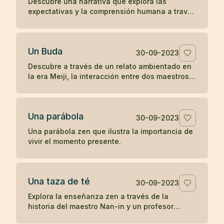
Descubre una narrativa que explora las
expectativas y la comprensión humana a través
de la interacción entre una anciana, un monje y
una joven en la antigua China.
Un Buda
30-09-2023
Descubre a través de un relato ambientado en
la era Meiji, la interacción entre dos maestros
budistas de diferentes prácticas, explorando el
concepto de humanidad y la percepción del
camino hacia la iluminación.
Una parábola
30-09-2023
Una parábola zen que ilustra la importancia de
vivir el momento presente.
Una taza de té
30-09-2023
Explora la enseñanza zen a través de la
historia del maestro Nan-in y un profesor
universitario, ilustrando cómo las