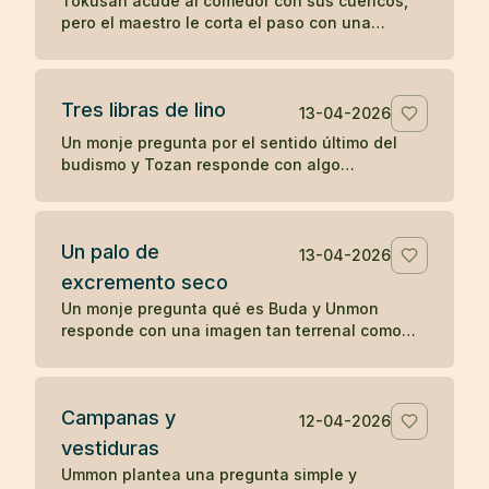
Tokusan acude al comedor con sus cuencos,
pero el maestro le corta el paso con una
observación simple que desencadena su
comprensión. Un koan sobre atención y
momento presente.
Tres libras de lino
13-04-2026
Un monje pregunta por el sentido último del
budismo y Tozan responde con algo
completamente cotidiano: tres libras de lino. Un
koan sobre la realidad inmediata.
Un palo de
13-04-2026
excremento seco
Un monje pregunta qué es Buda y Unmon
responde con una imagen tan terrenal como
desconcertante: un palo de excremento seco.
Campanas y
12-04-2026
vestiduras
Ummon plantea una pregunta simple y