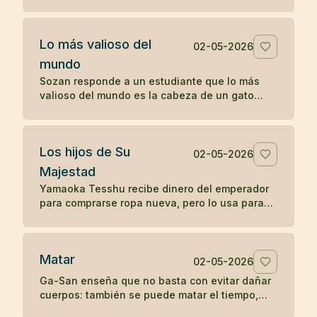
sin reprenderlo, sólo mostrando la fragilidad de
la vida.
Lo más valioso del
02-05-2026
mundo
Sozan responde a un estudiante que lo más
valioso del mundo es la cabeza de un gato
muerto, porque nadie puede ponerle precio.
Los hijos de Su
02-05-2026
Majestad
Yamaoka Tesshu recibe dinero del emperador
para comprarse ropa nueva, pero lo usa para
vestir a los pobres que pasan por su casa.
Matar
02-05-2026
Ga-San enseña que no basta con evitar dañar
cuerpos: también se puede matar el tiempo,
destruir riqueza o apagar el budismo con