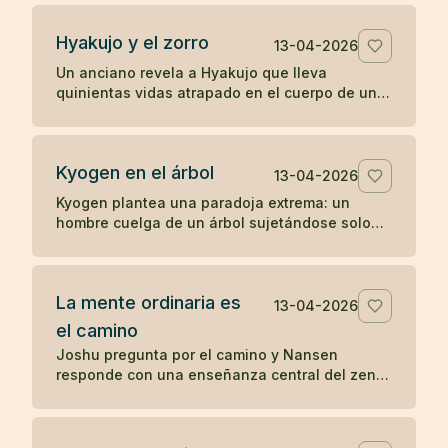
percepción directa.
Hyakujo y el zorro
13-04-2026
Un anciano revela a Hyakujo que lleva
quinientas vidas atrapado en el cuerpo de un
zorro por haber respondido mal sobre la ley de
causa y efecto. Un koan clásico sobre karma y
despertar.
Kyogen en el árbol
13-04-2026
Kyogen plantea una paradoja extrema: un
hombre cuelga de un árbol sujetándose solo
con los dientes y alguien le pregunta por el
sentido del zen. Un koan sobre respuesta y
riesgo.
La mente ordinaria es
13-04-2026
el camino
Joshu pregunta por el camino y Nansen
responde con una enseñanza central del zen:
la mente ordinaria, cuando no se fuerza ni se
persigue, ya es el camino.