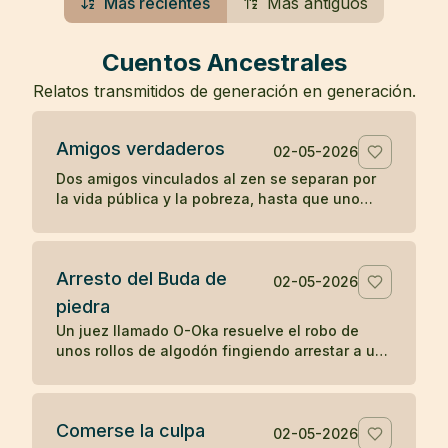
Más recientes
Más antiguos
Cuentos Ancestrales
Relatos transmitidos de generación en generación.
Amigos verdaderos
02-05-2026
Dos amigos vinculados al zen se separan por
la vida pública y la pobreza, hasta que uno
muere en una prisión y el otro guarda su
cuerpo con gratitud.
Arresto del Buda de
02-05-2026
piedra
Un juez llamado O-Oka resuelve el robo de
unos rollos de algodón fingiendo arrestar a un
Buda de piedra, mostrando cómo la sabiduría
práctica puede revelar lo oculto.
Comerse la culpa
02-05-2026