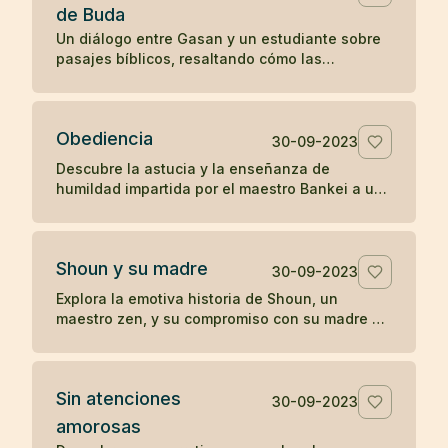
de Buda
Un diálogo entre Gasan y un estudiante sobre
pasajes bíblicos, resaltando cómo las
enseñanzas en el Evangelio de San Mateo
resonaron con la perspectiva budista de Gasan
sobre la iluminación y la tranquilidad del
Obediencia
presente.
30-09-2023
Descubre la astucia y la enseñanza de
humildad impartida por el maestro Bankei a un
sacerdote orgulloso en una narrativa que
destaca la simplicidad y directa sabiduría del
zen.
Shoun y su madre
30-09-2023
Explora la emotiva historia de Shoun, un
maestro zen, y su compromiso con su madre a
través de las vicisitudes de la vida, culminando
en reflexiones profundas sobre la existencia y
el paso del tiempo.
Sin atenciones
30-09-2023
amorosas