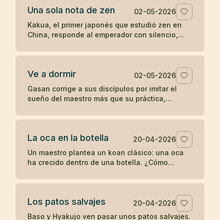
Una sola nota de zen
02-05-2026
Kakua, el primer japonés que estudió zen en
China, responde al emperador con silencio,
una flauta y una sola nota antes de
desaparecer.
Ve a dormir
02-05-2026
Gasan corrige a sus discípulos por imitar el
sueño del maestro más que su práctica,
recordándoles que un joven debe entrenarse y
no retirarse antes de tiempo.
La oca en la botella
20-04-2026
Un maestro plantea un koan clásico: una oca
ha crecido dentro de una botella. ¿Cómo
sacarla sin romper la botella ni dañar la oca?
Los patos salvajes
20-04-2026
Baso y Hyakujo ven pasar unos patos salvajes.