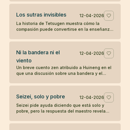
sobre la práctica directa y lo inmediato.
Los sutras invisibles
12-04-2026
La historia de Tetsugen muestra cómo la
compasión puede convertirse en la enseñanza
más profunda: antes de imprimir los sutras, los
vivió ayudando a quienes sufrían.
Ni la bandera ni el
12-04-2026
viento
Un breve cuento zen atribuido a Huineng en el
que una discusión sobre una bandera y el
viento revela que la verdadera agitación nace
en la mente.
Seizei, solo y pobre
12-04-2026
Seizei pide ayuda diciendo que está solo y
pobre, pero la respuesta del maestro revela
que quizá ya posee aquello que busca. Un
koan sobre carencia y plenitud.