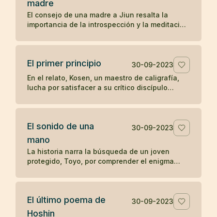
madre
preguntas sobre el significado y la realización
El consejo de una madre a Jiun resalta la
del zen, ilustra una enseñanza zen sobre la
importancia de la introspección y la meditación
simplicidad y el desapego.
en la búsqueda de una comprensión auténtica,
en contraposición a la mera acumulación de
información y reconocimiento externo. A través
El primer principio
de este relato, se subraya el valor del auto-
30-09-2023
descubrimiento y la profundización en el
En el relato, Kosen, un maestro de caligrafía,
conocimiento personal sobre la enseñanza
lucha por satisfacer a su crítico discípulo
erudita y superficial.
mientras diseña las letras para el "Primer
principio" que se tallará en la puerta del templo
Obaku. Tras 84 intentos fallidos, aprovecha
El sonido de una
una ausencia momentánea del discípulo para
30-09-2023
escribir libremente y sin críticas, logrando
mano
finalmente crear una obra maestra. El relato
La historia narra la búsqueda de un joven
ilustra cómo la espontaneidad y la liberación
protegido, Toyo, por comprender el enigma
de juicios externos pueden conducir a la
planteado por su maestro zen Mokurai sobre el
autenticidad y la maestría en la expresión
sonido de una mano. A través de la meditación
creativa.
profunda y la trascendencia de los sonidos
El último poema de
mundanos, Toyo finalmente llega a la
30-09-2023
realización del sonido insonoro, simbolizando
Hoshin