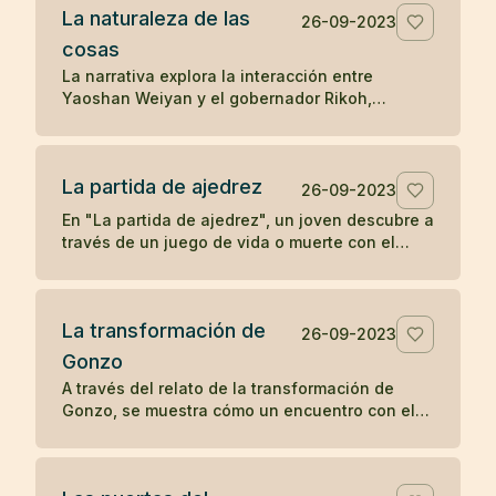
La naturaleza de las
la transformación y la percepción influyen en
26-09-2023
la apreciación de la belleza.
cosas
La narrativa explora la interacción entre
Yaoshan Weiyan y el gobernador Rikoh,
revelando a través de un diálogo simbólico y
un poema, la comprensión súbita de Rikoh
sobre la naturaleza esencial de las cosas y la
La partida de ajedrez
sabiduría simple pero profunda del Tao.
26-09-2023
En "La partida de ajedrez", un joven descubre a
través de un juego de vida o muerte con el
abad de un monasterio Zen que la
concentración y la compasión son las claves
para el despertar.
La transformación de
26-09-2023
Gonzo
A través del relato de la transformación de
Gonzo, se muestra cómo un encuentro con el
bondadoso monje Ryôkan cambia la vida del
colérico barquero, ilustrando el poder del buen
carácter y la compasión en provocar un cambio