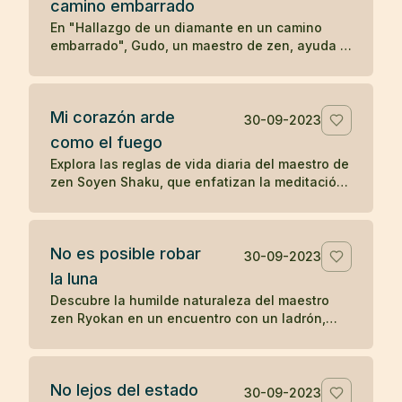
camino embarrado
serenidad y la aceptación en las enseñanzas
Zen.
En "Hallazgo de un diamante en un camino
embarrado", Gudo, un maestro de zen, ayuda a
un hombre problemático a ver las
consecuencias de su comportamiento
autodestructivo. Después de una noche de
Mi corazón arde
reflexión, el hombre decide seguir a Gudo y
30-09-2023
transformar su vida, eventualmente
como el fuego
convirtiéndose en Mu-nan, un reconocido
Explora las reglas de vida diaria del maestro de
maestro de zen, ilustrando cómo una
zen Soyen Shaku, que enfatizan la meditación,
interacción significativa puede cambiar el
la moderación, la coherencia, la reflexión y el
curso de una vida.
equilibrio entre el coraje y la ternura, guiando
hacia una vida de presencia y autorreflexión.
No es posible robar
30-09-2023
la luna
Descubre la humilde naturaleza del maestro
zen Ryokan en un encuentro con un ladrón,
resaltando el desapego material y la
apreciación de las bellezas invaluables de la
vida como la luna.
No lejos del estado
30-09-2023