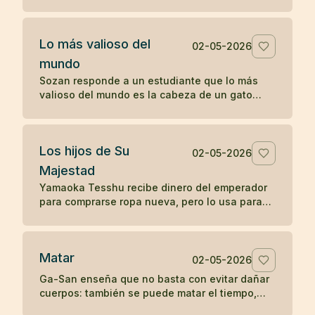
sin reprenderlo, sólo mostrando la fragilidad de
la vida.
Lo más valioso del
02-05-2026
mundo
Sozan responde a un estudiante que lo más
valioso del mundo es la cabeza de un gato
muerto, porque nadie puede ponerle precio.
Los hijos de Su
02-05-2026
Majestad
Yamaoka Tesshu recibe dinero del emperador
para comprarse ropa nueva, pero lo usa para
vestir a los pobres que pasan por su casa.
Matar
02-05-2026
Ga-San enseña que no basta con evitar dañar
cuerpos: también se puede matar el tiempo,
destruir riqueza o apagar el budismo con