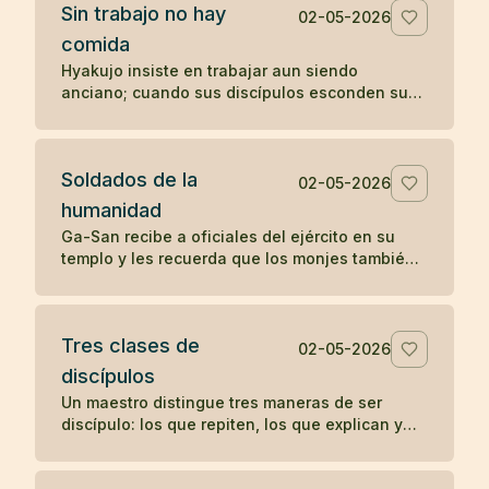
Sin trabajo no hay
02-05-2026
comida
Hyakujo insiste en trabajar aun siendo
anciano; cuando sus discípulos esconden sus
herramientas, deja de comer hasta que
comprenden su enseñanza.
Soldados de la
02-05-2026
humanidad
Ga-San recibe a oficiales del ejército en su
templo y les recuerda que los monjes también
sirven a una causa: aliviar el sufrimiento de
todos los seres.
Tres clases de
02-05-2026
discípulos
Un maestro distingue tres maneras de ser
discípulo: los que repiten, los que explican y
los que encarnan la enseñanza sin anunciarla.