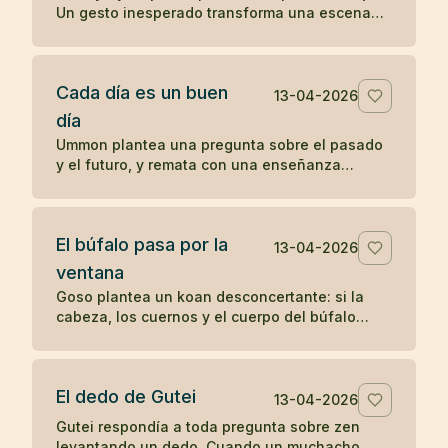
Un gesto inesperado transforma una escena
cotidiana en un koan sobre presencia y
percepción.
Cada día es un buen
13-04-2026
día
Ummon plantea una pregunta sobre el pasado
y el futuro, y remata con una enseñanza
célebre del zen: cada día es un buen día.
El búfalo pasa por la
13-04-2026
ventana
Goso plantea un koan desconcertante: si la
cabeza, los cuernos y el cuerpo del búfalo
atraviesan la ventana, ¿por qué no pasa la
cola?
El dedo de Gutei
13-04-2026
Gutei respondía a toda pregunta sobre zen
levantando un dedo. Cuando un muchacho