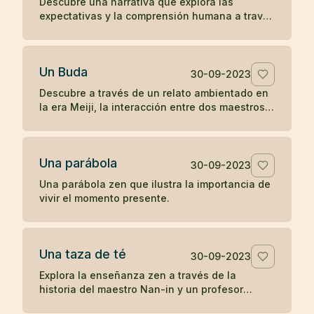
Descubre una narrativa que explora las
expectativas y la comprensión humana a través
de la interacción entre una anciana, un monje y
una joven en la antigua China.
Un Buda
30-09-2023
Descubre a través de un relato ambientado en
la era Meiji, la interacción entre dos maestros
budistas de diferentes prácticas, explorando el
concepto de humanidad y la percepción del
camino hacia la iluminación.
Una parábola
30-09-2023
Una parábola zen que ilustra la importancia de
vivir el momento presente.
Una taza de té
30-09-2023
Explora la enseñanza zen a través de la
historia del maestro Nan-in y un profesor
universitario, ilustrando cómo las