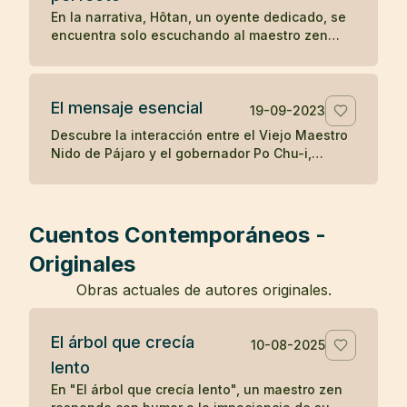
destaca cómo la mente puede ser engañada
En la narrativa, Hôtan, un oyente dedicado, se
por percepciones erróneas, y cómo el
encuentra solo escuchando al maestro zen
reconocimiento de la realidad puede aliviar los
después de que el público se disipara con el
temores infundados y traer sanación.
tiempo. Al enfrentar la renuencia del maestro a
enseñar solo a él, Hôtan trae muñecas como
El mensaje esencial
audiencia para ilustrar que solo él valora y
19-09-2023
comprende la enseñanza del maestro, mientras
Descubre la interacción entre el Viejo Maestro
que los demás asistentes eran igual de vacíos
Nido de Pájaro y el gobernador Po Chu-i,
en comprensión como las muñecas, resaltando
destacando la simple pero profunda
la importancia de la calidad sobre la cantidad
enseñanza budista de hacer el bien y cultivar
en la búsqueda del entendimiento zen.
el espíritu, y la dificultad inherente de vivir
estas verdades.
Cuentos Contemporáneos -
Originales
Obras actuales de autores originales.
El árbol que crecía
10-08-2025
lento
En "El árbol que crecía lento", un maestro zen