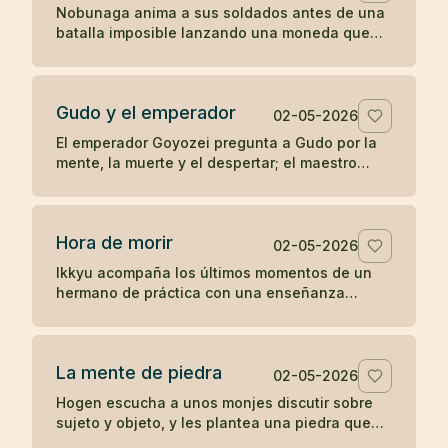
Nobunaga anima a sus soldados antes de una
batalla imposible lanzando una moneda que
parece entregar el resultado al destino.
Gudo y el emperador
02-05-2026
El emperador Goyozei pregunta a Gudo por la
mente, la muerte y el despertar; el maestro
responde sin complacer ni negar la verdad que
el emperador todavía no comprende.
Hora de morir
02-05-2026
Ikkyu acompaña los últimos momentos de un
hermano de práctica con una enseñanza
desnuda: cuando llega la hora de morir, se
muere.
La mente de piedra
02-05-2026
Hogen escucha a unos monjes discutir sobre
sujeto y objeto, y les plantea una piedra que
revela el peso de sus propias ideas.