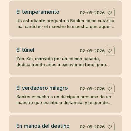
la soledad del templo.
El temperamento
02-05-2026
Un estudiante pregunta a Bankei cómo curar su
mal carácter; el maestro le muestra que aquello
que aparece de improviso no puede ser su
verdadera naturaleza.
El túnel
02-05-2026
Zen-Kai, marcado por un crimen pasado,
dedica treinta años a excavar un túnel para
salvar viajeros; incluso el hijo de su víctima
termina viendo en él a un maestro.
El verdadero milagro
02-05-2026
Bankei escucha a un discípulo presumir de un
maestro que escribe a distancia, y responde
que su milagro es comer cuando tiene hambre
y dormir cuando tiene sueño.
En manos del destino
02-05-2026