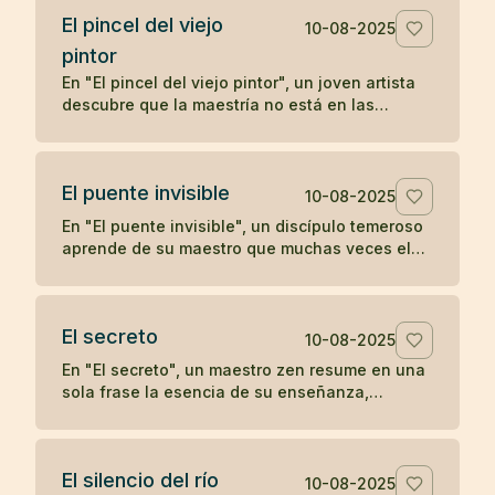
El pincel del viejo
10-08-2025
pintor
En "El pincel del viejo pintor", un joven artista
descubre que la maestría no está en las
herramientas, sino en la mente y el corazón de
quien las utiliza, aprendiendo una lección zen
sobre la verdadera fuente del arte.
El puente invisible
10-08-2025
En "El puente invisible", un discípulo temeroso
aprende de su maestro que muchas veces el
camino ya está bajo nuestros pies, aunque no
podamos verlo, y que el primer paso es lo que
lo revela.
El secreto
10-08-2025
En "El secreto", un maestro zen resume en una
sola frase la esencia de su enseñanza,
dejando al discípulo sin más preguntas.
El silencio del río
10-08-2025