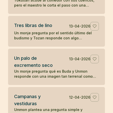
Tokusan acude al comedor con sus cuencos,
pero el maestro le corta el paso con una
observación simple que desencadena su
comprensión. Un koan sobre atención y
momento presente.
Tres libras de lino
13-04-2026
Un monje pregunta por el sentido último del
budismo y Tozan responde con algo
completamente cotidiano: tres libras de lino. Un
koan sobre la realidad inmediata.
Un palo de
13-04-2026
excremento seco
Un monje pregunta qué es Buda y Unmon
responde con una imagen tan terrenal como
desconcertante: un palo de excremento seco.
Campanas y
12-04-2026
vestiduras
Ummon plantea una pregunta simple y