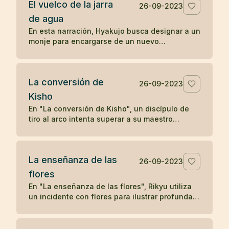
El vuelco de la jarra
deseo. Solo cuando el leñador olvida su deseo
26-09-2023
y se concentra en su tarea presente, el satori
de agua
reaparece, subrayando la idea zen de liberarse
En esta narración, Hyakujo busca designar a un
de los deseos y vivir en el momento presente
monje para encargarse de un nuevo
para alcanzar la iluminación.
monasterio y plantea una pregunta zen usando
una jarra de agua. Mientras los otros monjes
responden verbalmente, Isán, el monje
La conversión de
cocinero, actúa volcando la jarra, demostrando
26-09-2023
una comprensión no verbal y directa de la
Kisho
naturaleza de la realidad, lo que le gana la
En "La conversión de Kisho", un discípulo de
designación como maestro del nuevo
tiro al arco intenta superar a su maestro
monasterio. La historia ilustra cómo la acción
disparando flechas hacia él. Sin embargo, el
directa y la comprensión no conceptual son
maestro demuestra su habilidad superior
valoradas en la tradición zen.
deteniendo cada flecha. La admirable destreza
La enseñanza de las
del maestro lleva a una humilde aceptación por
26-09-2023
parte del discípulo, solidificando su relación
flores
maestro-discípulo en un vínculo eterno de
En "La enseñanza de las flores", Rikyu utiliza
respeto y aprendizaje.
un incidente con flores para ilustrar profundas
enseñanzas budistas sobre la naturaleza
transitoria de los fenómenos y la interconexión
entre el fenómeno y la nada, mostrando cómo