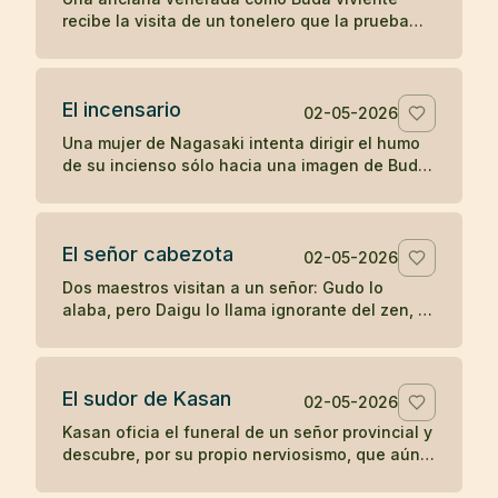
recibe la visita de un tonelero que la prueba
con una pregunta directa y descubre si su
fama sostiene el contacto real.
El incensario
02-05-2026
Una mujer de Nagasaki intenta dirigir el humo
de su incienso sólo hacia una imagen de Buda,
hasta que su devoción posesiva termina
manchando aquello que veneraba.
El señor cabezota
02-05-2026
Dos maestros visitan a un señor: Gudo lo
alaba, pero Daigu lo llama ignorante del zen, y
esa franqueza termina guiando al noble hacia
la práctica.
El sudor de Kasan
02-05-2026
Kasan oficia el funeral de un señor provincial y
descubre, por su propio nerviosismo, que aún
no posee la misma calma ante la fama que en