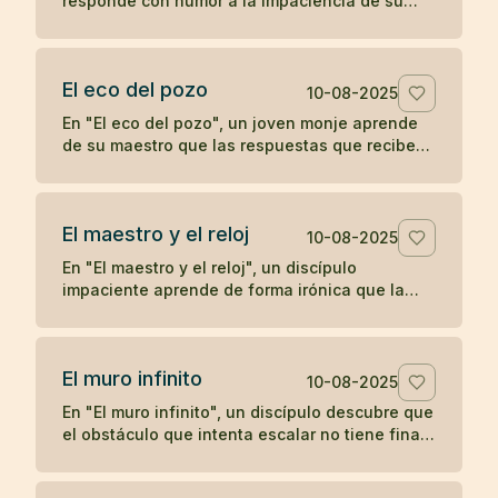
responde con humor a la impaciencia de su
discípulo, recordándole que el crecimiento
verdadero no se apresura.
El eco del pozo
10-08-2025
En "El eco del pozo", un joven monje aprende
de su maestro que las respuestas que recibe
del mundo son un reflejo de lo que proyecta,
ilustrando la enseñanza zen de que nuestra
percepción y experiencia están moldeadas por
El maestro y el reloj
nuestro propio corazón.
10-08-2025
En "El maestro y el reloj", un discípulo
impaciente aprende de forma irónica que la
prisa no adelanta el tiempo, en una breve
enseñanza zen sobre la paciencia y la espera.
El muro infinito
10-08-2025
En "El muro infinito", un discípulo descubre que
el obstáculo que intenta escalar no tiene final,
hasta que su maestro le revela que nunca
necesitaba superarlo.