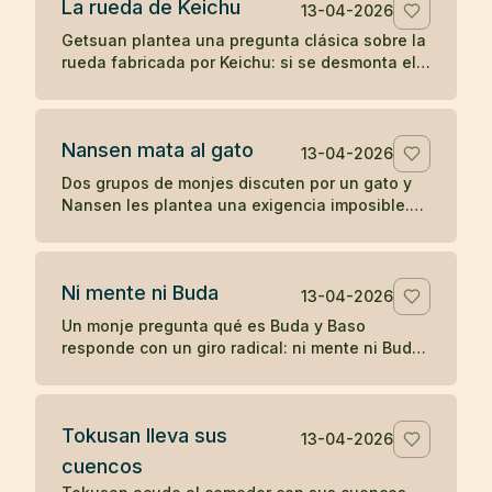
La rueda de Keichu
13-04-2026
Getsuan plantea una pregunta clásica sobre la
rueda fabricada por Keichu: si se desmonta el
eje, ¿qué queda del carro? Un koan sobre
forma, función y vacío.
Nansen mata al gato
13-04-2026
Dos grupos de monjes discuten por un gato y
Nansen les plantea una exigencia imposible.
Cuando nadie responde, el maestro actúa, y
más tarde Joshu contesta sin palabras.
Ni mente ni Buda
13-04-2026
Un monje pregunta qué es Buda y Baso
responde con un giro radical: ni mente ni Buda.
Un koan breve sobre desapego de toda
formulación.
Tokusan lleva sus
13-04-2026
cuencos