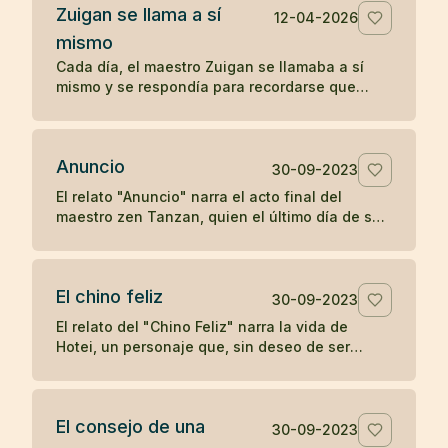
Zuigan se llama a sí
12-04-2026
mismo
Cada día, el maestro Zuigan se llamaba a sí
mismo y se respondía para recordarse que
debía permanecer despierto y no dejarse
engañar. Un koan sobre la vigilancia interior.
Anuncio
30-09-2023
El relato "Anuncio" narra el acto final del
maestro zen Tanzan, quien el último día de su
vida escribió tarjetas postales anunciando su
partida. Con simplicidad y aceptación, Tanzan
se despidió, reflejando la tranquilidad zen ante
El chino feliz
la muerte.
30-09-2023
El relato del "Chino Feliz" narra la vida de
Hotei, un personaje que, sin deseo de ser
reconocido como maestro de zen, llevaba
alegría a los niños con dulces y frutas,
pidiendo a los devotos del zen una moneda a
El consejo de una
cambio de su atención. Su simple acción de
30-09-2023
dejar caer y recoger su saco en respuesta a