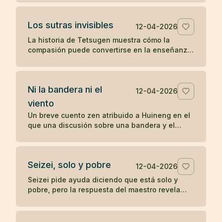
sobre la práctica directa y lo inmediato.
Los sutras invisibles
12-04-2026
La historia de Tetsugen muestra cómo la
compasión puede convertirse en la enseñanza
más profunda: antes de imprimir los sutras, los
vivió ayudando a quienes sufrían.
Ni la bandera ni el
12-04-2026
viento
Un breve cuento zen atribuido a Huineng en el
que una discusión sobre una bandera y el
viento revela que la verdadera agitación nace
en la mente.
Seizei, solo y pobre
12-04-2026
Seizei pide ayuda diciendo que está solo y
pobre, pero la respuesta del maestro revela
que quizá ya posee aquello que busca. Un
koan sobre carencia y plenitud.