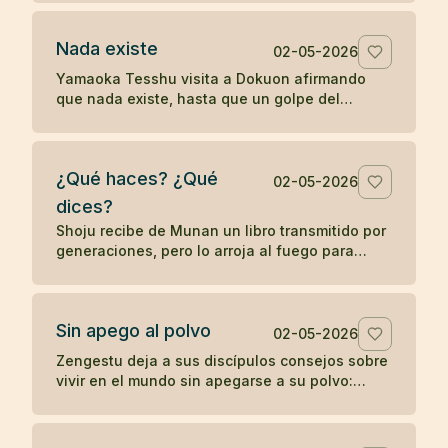
palabras sin despertar.
Nada existe
02-05-2026
Yamaoka Tesshu visita a Dokuon afirmando
que nada existe, hasta que un golpe del
maestro revela que su enfado todavía existe
con fuerza.
¿Qué haces? ¿Qué
02-05-2026
dices?
Shoju recibe de Munan un libro transmitido por
generaciones, pero lo arroja al fuego para
mostrar que el zen no depende de la posesión
de un símbolo.
Sin apego al polvo
02-05-2026
Zengestu deja a sus discípulos consejos sobre
vivir en el mundo sin apegarse a su polvo:
humildad, disciplina, pobreza y contemplación.