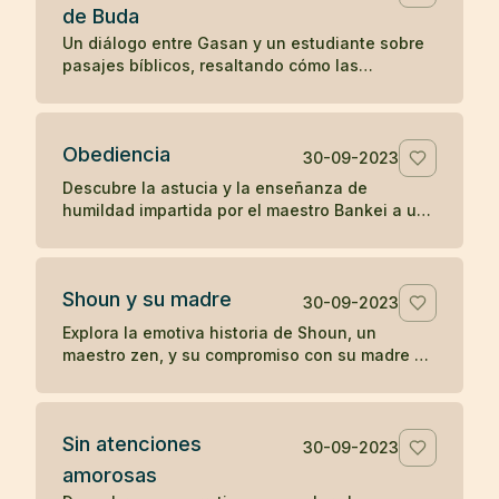
de Buda
Un diálogo entre Gasan y un estudiante sobre
pasajes bíblicos, resaltando cómo las
enseñanzas en el Evangelio de San Mateo
resonaron con la perspectiva budista de Gasan
sobre la iluminación y la tranquilidad del
Obediencia
presente.
30-09-2023
Descubre la astucia y la enseñanza de
humildad impartida por el maestro Bankei a un
sacerdote orgulloso en una narrativa que
destaca la simplicidad y directa sabiduría del
zen.
Shoun y su madre
30-09-2023
Explora la emotiva historia de Shoun, un
maestro zen, y su compromiso con su madre a
través de las vicisitudes de la vida, culminando
en reflexiones profundas sobre la existencia y
el paso del tiempo.
Sin atenciones
30-09-2023
amorosas