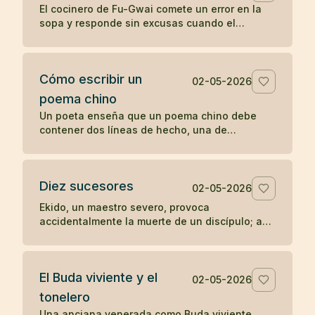
El cocinero de Fu-Gwai comete un error en la
sopa y responde sin excusas cuando el
maestro encuentra la prueba en su cuenco.
Cómo escribir un
02-05-2026
poema chino
Un poeta enseña que un poema chino debe
contener dos líneas de hecho, una de
sentimiento y una de síntesis, como una
escena mínima que revela algo entero.
Diez sucesores
02-05-2026
Ekido, un maestro severo, provoca
accidentalmente la muerte de un discípulo; aun
así, su enseñanza llega a producir más de diez
sucesores iluminados.
El Buda viviente y el
02-05-2026
tonelero
Una anciana venerada como Buda viviente