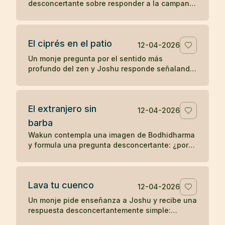
desconcertante sobre responder a la campana
y ponerse las vestiduras ceremoniales. Un
koan sobre sonido, forma y comprensión
directa.
El ciprés en el patio
12-04-2026
Un monje pregunta por el sentido más
profundo del zen y Joshu responde señalando
un ciprés en el patio, mostrando que la verdad
no se separa de lo inmediato.
El extranjero sin
12-04-2026
barba
Wakun contempla una imagen de Bodhidharma
y formula una pregunta desconcertante: ¿por
qué ese extranjero no tiene barba? Un koan
sobre percepción y realidad.
Lava tu cuenco
12-04-2026
Un monje pide enseñanza a Joshu y recibe una
respuesta desconcertantemente simple:
después de comer, lava tu cuenco. Un koan