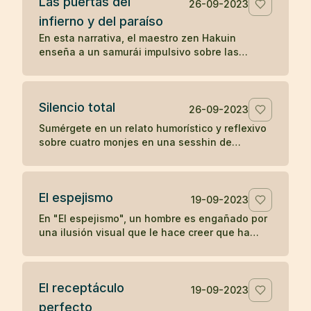
Las puertas del
positivo en otros.
26-09-2023
infierno y del paraíso
En esta narrativa, el maestro zen Hakuin
enseña a un samurái impulsivo sobre las
puertas del infierno y del paraíso, ilustrando
cómo nuestras reacciones y estados mentales
determinan nuestra experiencia de paz o
Silencio total
tormento.
26-09-2023
Sumérgete en un relato humorístico y reflexivo
sobre cuatro monjes en una sesshin de
silencio, cuyas reacciones ante una vela
apagada revelan ironías sobre la disciplina y el
ego.
El espejismo
19-09-2023
En "El espejismo", un hombre es engañado por
una ilusión visual que le hace creer que ha
ingerido una serpiente junto con su vino,
desencadenando un dolor psicosomático. En
una segunda visita, descubre que lo que vio
El receptáculo
era solo el reflejo de un arco, desmitificando
19-09-2023
su miedo y recuperando su salud. La narrativa
perfecto