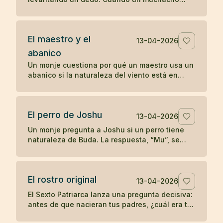
comenzó a imitarlo, el maestro le dio una
enseñanza radical sobre la comprensión
directa.
El maestro y el
13-04-2026
abanico
Un monje cuestiona por qué un maestro usa un
abanico si la naturaleza del viento está en
todas partes. La respuesta convierte un gesto
cotidiano en enseñanza zen.
El perro de Joshu
13-04-2026
Un monje pregunta a Joshu si un perro tiene
naturaleza de Buda. La respuesta, “Mu”, se
convirtió en uno de los koanes más célebres
de la tradición zen.
El rostro original
13-04-2026
El Sexto Patriarca lanza una pregunta decisiva:
antes de que nacieran tus padres, ¿cuál era tu
rostro original? Un koan sobre identidad y