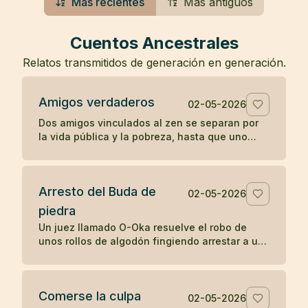
Más recientes
Más antiguos
Cuentos Ancestrales
Relatos transmitidos de generación en generación.
Amigos verdaderos
02-05-2026
Dos amigos vinculados al zen se separan por
la vida pública y la pobreza, hasta que uno
muere en una prisión y el otro guarda su
cuerpo con gratitud.
Arresto del Buda de
02-05-2026
piedra
Un juez llamado O-Oka resuelve el robo de
unos rollos de algodón fingiendo arrestar a un
Buda de piedra, mostrando cómo la sabiduría
práctica puede revelar lo oculto.
Comerse la culpa
02-05-2026