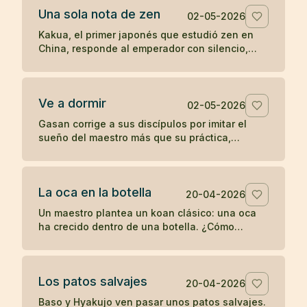
Una sola nota de zen
02-05-2026
Kakua, el primer japonés que estudió zen en
China, responde al emperador con silencio,
una flauta y una sola nota antes de
desaparecer.
Ve a dormir
02-05-2026
Gasan corrige a sus discípulos por imitar el
sueño del maestro más que su práctica,
recordándoles que un joven debe entrenarse y
no retirarse antes de tiempo.
La oca en la botella
20-04-2026
Un maestro plantea un koan clásico: una oca
ha crecido dentro de una botella. ¿Cómo
sacarla sin romper la botella ni dañar la oca?
Los patos salvajes
20-04-2026
Baso y Hyakujo ven pasar unos patos salvajes.