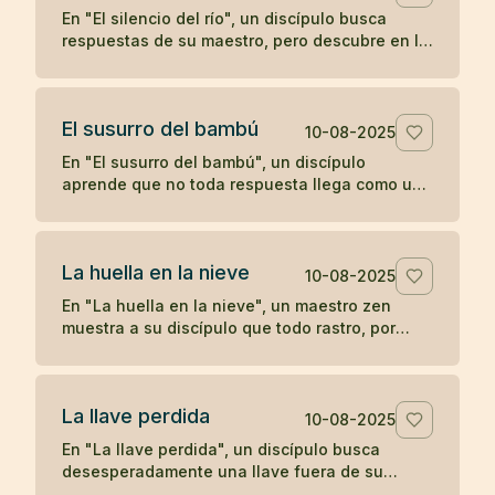
En "El silencio del río", un discípulo busca
respuestas de su maestro, pero descubre en la
quietud del agua que a veces el verdadero
aprendizaje ocurre cuando las palabras se
detienen.
El susurro del bambú
10-08-2025
En "El susurro del bambú", un discípulo
aprende que no toda respuesta llega como un
trueno; a veces, la comprensión se desliza
como un susurro que hay que saber escuchar.
La huella en la nieve
10-08-2025
En "La huella en la nieve", un maestro zen
muestra a su discípulo que todo rastro, por
profundo que parezca, se desvanece con el
tiempo, enseñando sobre la impermanencia y
el desapego.
La llave perdida
10-08-2025
En "La llave perdida", un discípulo busca
desesperadamente una llave fuera de su
habitación, hasta descubrir que siempre la