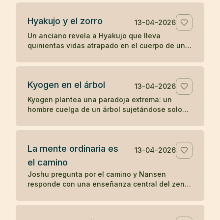
percepción directa.
Hyakujo y el zorro
13-04-2026
Un anciano revela a Hyakujo que lleva
quinientas vidas atrapado en el cuerpo de un
zorro por haber respondido mal sobre la ley de
causa y efecto. Un koan clásico sobre karma y
despertar.
Kyogen en el árbol
13-04-2026
Kyogen plantea una paradoja extrema: un
hombre cuelga de un árbol sujetándose solo
con los dientes y alguien le pregunta por el
sentido del zen. Un koan sobre respuesta y
riesgo.
La mente ordinaria es
13-04-2026
el camino
Joshu pregunta por el camino y Nansen
responde con una enseñanza central del zen:
la mente ordinaria, cuando no se fuerza ni se
persigue, ya es el camino.