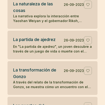
La naturaleza de las
la transformación y la percepción influyen en
26-09-2023
la apreciación de la belleza.
cosas
La narrativa explora la interacción entre
Yaoshan Weiyan y el gobernador Rikoh,
revelando a través de un diálogo simbólico y
un poema, la comprensión súbita de Rikoh
sobre la naturaleza esencial de las cosas y la
La partida de ajedrez
sabiduría simple pero profunda del Tao.
26-09-2023
En "La partida de ajedrez", un joven descubre a
través de un juego de vida o muerte con el
abad de un monasterio Zen que la
concentración y la compasión son las claves
para el despertar.
La transformación de
26-09-2023
Gonzo
A través del relato de la transformación de
Gonzo, se muestra cómo un encuentro con el
bondadoso monje Ryôkan cambia la vida del
colérico barquero, ilustrando el poder del buen
carácter y la compasión en provocar un cambio