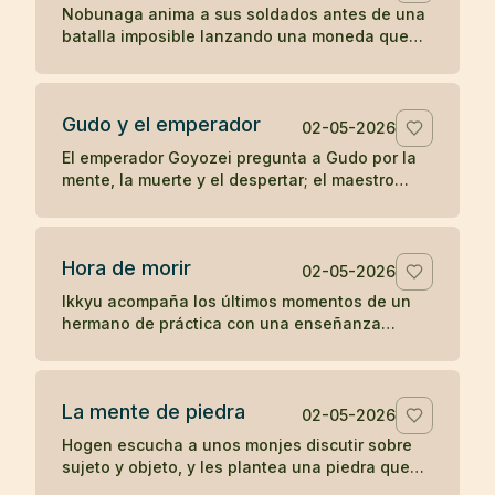
Nobunaga anima a sus soldados antes de una
batalla imposible lanzando una moneda que
parece entregar el resultado al destino.
Gudo y el emperador
02-05-2026
El emperador Goyozei pregunta a Gudo por la
mente, la muerte y el despertar; el maestro
responde sin complacer ni negar la verdad que
el emperador todavía no comprende.
Hora de morir
02-05-2026
Ikkyu acompaña los últimos momentos de un
hermano de práctica con una enseñanza
desnuda: cuando llega la hora de morir, se
muere.
La mente de piedra
02-05-2026
Hogen escucha a unos monjes discutir sobre
sujeto y objeto, y les plantea una piedra que
revela el peso de sus propias ideas.