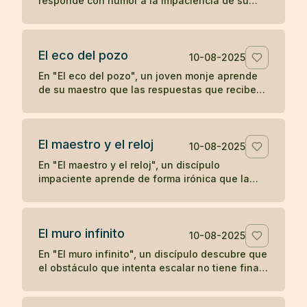
responde con humor a la impaciencia de su
discípulo, recordándole que el crecimiento
verdadero no se apresura.
El eco del pozo
10-08-2025
En "El eco del pozo", un joven monje aprende
de su maestro que las respuestas que recibe
del mundo son un reflejo de lo que proyecta,
ilustrando la enseñanza zen de que nuestra
percepción y experiencia están moldeadas por
El maestro y el reloj
nuestro propio corazón.
10-08-2025
En "El maestro y el reloj", un discípulo
impaciente aprende de forma irónica que la
prisa no adelanta el tiempo, en una breve
enseñanza zen sobre la paciencia y la espera.
El muro infinito
10-08-2025
En "El muro infinito", un discípulo descubre que
el obstáculo que intenta escalar no tiene final,
hasta que su maestro le revela que nunca
necesitaba superarlo.