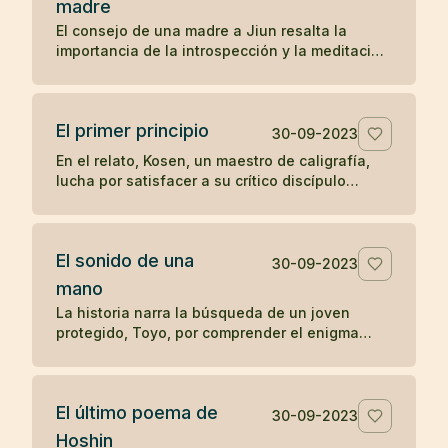
madre
preguntas sobre el significado y la realización
El consejo de una madre a Jiun resalta la
del zen, ilustra una enseñanza zen sobre la
importancia de la introspección y la meditación
simplicidad y el desapego.
en la búsqueda de una comprensión auténtica,
en contraposición a la mera acumulación de
información y reconocimiento externo. A través
El primer principio
de este relato, se subraya el valor del auto-
30-09-2023
descubrimiento y la profundización en el
En el relato, Kosen, un maestro de caligrafía,
conocimiento personal sobre la enseñanza
lucha por satisfacer a su crítico discípulo
erudita y superficial.
mientras diseña las letras para el "Primer
principio" que se tallará en la puerta del templo
Obaku. Tras 84 intentos fallidos, aprovecha
El sonido de una
una ausencia momentánea del discípulo para
30-09-2023
escribir libremente y sin críticas, logrando
mano
finalmente crear una obra maestra. El relato
La historia narra la búsqueda de un joven
ilustra cómo la espontaneidad y la liberación
protegido, Toyo, por comprender el enigma
de juicios externos pueden conducir a la
planteado por su maestro zen Mokurai sobre el
autenticidad y la maestría en la expresión
sonido de una mano. A través de la meditación
creativa.
profunda y la trascendencia de los sonidos
El último poema de
mundanos, Toyo finalmente llega a la
30-09-2023
realización del sonido insonoro, simbolizando
Hoshin