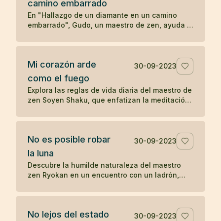
camino embarrado
serenidad y la aceptación en las enseñanzas
Zen.
En "Hallazgo de un diamante en un camino
embarrado", Gudo, un maestro de zen, ayuda a
un hombre problemático a ver las
consecuencias de su comportamiento
autodestructivo. Después de una noche de
Mi corazón arde
reflexión, el hombre decide seguir a Gudo y
30-09-2023
transformar su vida, eventualmente
como el fuego
convirtiéndose en Mu-nan, un reconocido
Explora las reglas de vida diaria del maestro de
maestro de zen, ilustrando cómo una
zen Soyen Shaku, que enfatizan la meditación,
interacción significativa puede cambiar el
la moderación, la coherencia, la reflexión y el
curso de una vida.
equilibrio entre el coraje y la ternura, guiando
hacia una vida de presencia y autorreflexión.
No es posible robar
30-09-2023
la luna
Descubre la humilde naturaleza del maestro
zen Ryokan en un encuentro con un ladrón,
resaltando el desapego material y la
apreciación de las bellezas invaluables de la
vida como la luna.
No lejos del estado
30-09-2023