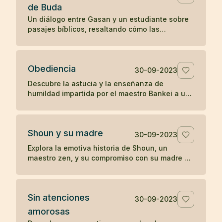
de Buda
Un diálogo entre Gasan y un estudiante sobre
pasajes bíblicos, resaltando cómo las
enseñanzas en el Evangelio de San Mateo
resonaron con la perspectiva budista de Gasan
sobre la iluminación y la tranquilidad del
Obediencia
presente.
30-09-2023
Descubre la astucia y la enseñanza de
humildad impartida por el maestro Bankei a un
sacerdote orgulloso en una narrativa que
destaca la simplicidad y directa sabiduría del
zen.
Shoun y su madre
30-09-2023
Explora la emotiva historia de Shoun, un
maestro zen, y su compromiso con su madre a
través de las vicisitudes de la vida, culminando
en reflexiones profundas sobre la existencia y
el paso del tiempo.
Sin atenciones
30-09-2023
amorosas