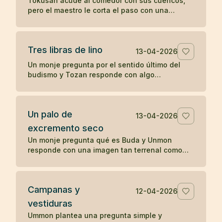
Tokusan acude al comedor con sus cuencos,
pero el maestro le corta el paso con una
observación simple que desencadena su
comprensión. Un koan sobre atención y
momento presente.
Tres libras de lino
13-04-2026
Un monje pregunta por el sentido último del
budismo y Tozan responde con algo
completamente cotidiano: tres libras de lino. Un
koan sobre la realidad inmediata.
Un palo de
13-04-2026
excremento seco
Un monje pregunta qué es Buda y Unmon
responde con una imagen tan terrenal como
desconcertante: un palo de excremento seco.
Campanas y
12-04-2026
vestiduras
Ummon plantea una pregunta simple y