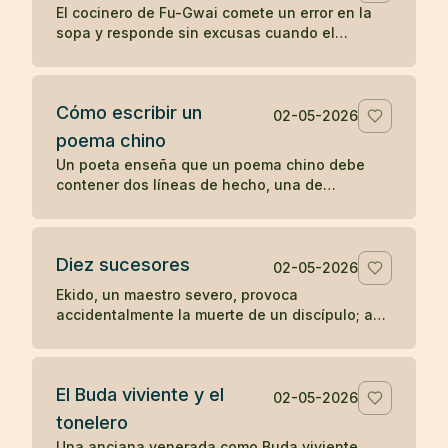
El cocinero de Fu-Gwai comete un error en la
sopa y responde sin excusas cuando el
maestro encuentra la prueba en su cuenco.
Cómo escribir un
02-05-2026
poema chino
Un poeta enseña que un poema chino debe
contener dos líneas de hecho, una de
sentimiento y una de síntesis, como una
escena mínima que revela algo entero.
Diez sucesores
02-05-2026
Ekido, un maestro severo, provoca
accidentalmente la muerte de un discípulo; aun
así, su enseñanza llega a producir más de diez
sucesores iluminados.
El Buda viviente y el
02-05-2026
tonelero
Una anciana venerada como Buda viviente