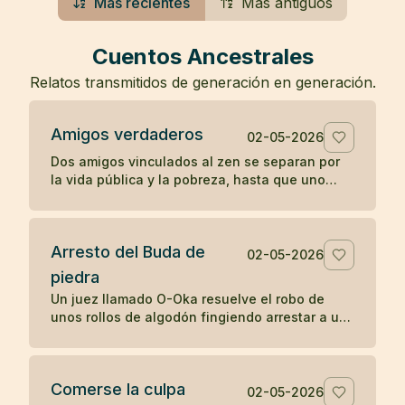
Más recientes
Más antiguos
Cuentos Ancestrales
Relatos transmitidos de generación en generación.
Amigos verdaderos
02-05-2026
Dos amigos vinculados al zen se separan por
la vida pública y la pobreza, hasta que uno
muere en una prisión y el otro guarda su
cuerpo con gratitud.
Arresto del Buda de
02-05-2026
piedra
Un juez llamado O-Oka resuelve el robo de
unos rollos de algodón fingiendo arrestar a un
Buda de piedra, mostrando cómo la sabiduría
práctica puede revelar lo oculto.
Comerse la culpa
02-05-2026