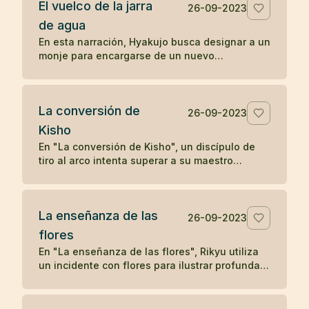
El vuelco de la jarra
deseo. Solo cuando el leñador olvida su deseo
26-09-2023
y se concentra en su tarea presente, el satori
de agua
reaparece, subrayando la idea zen de liberarse
En esta narración, Hyakujo busca designar a un
de los deseos y vivir en el momento presente
monje para encargarse de un nuevo
para alcanzar la iluminación.
monasterio y plantea una pregunta zen usando
una jarra de agua. Mientras los otros monjes
responden verbalmente, Isán, el monje
La conversión de
cocinero, actúa volcando la jarra, demostrando
26-09-2023
una comprensión no verbal y directa de la
Kisho
naturaleza de la realidad, lo que le gana la
En "La conversión de Kisho", un discípulo de
designación como maestro del nuevo
tiro al arco intenta superar a su maestro
monasterio. La historia ilustra cómo la acción
disparando flechas hacia él. Sin embargo, el
directa y la comprensión no conceptual son
maestro demuestra su habilidad superior
valoradas en la tradición zen.
deteniendo cada flecha. La admirable destreza
La enseñanza de las
del maestro lleva a una humilde aceptación por
26-09-2023
parte del discípulo, solidificando su relación
flores
maestro-discípulo en un vínculo eterno de
En "La enseñanza de las flores", Rikyu utiliza
respeto y aprendizaje.
un incidente con flores para ilustrar profundas
enseñanzas budistas sobre la naturaleza
transitoria de los fenómenos y la interconexión
entre el fenómeno y la nada, mostrando cómo