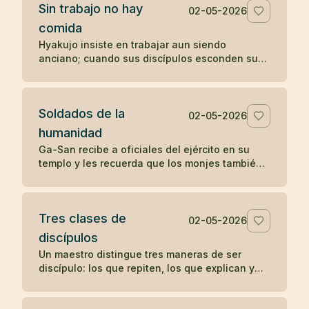
Sin trabajo no hay
02-05-2026
comida
Hyakujo insiste en trabajar aun siendo
anciano; cuando sus discípulos esconden sus
herramientas, deja de comer hasta que
comprenden su enseñanza.
Soldados de la
02-05-2026
humanidad
Ga-San recibe a oficiales del ejército en su
templo y les recuerda que los monjes también
sirven a una causa: aliviar el sufrimiento de
todos los seres.
Tres clases de
02-05-2026
discípulos
Un maestro distingue tres maneras de ser
discípulo: los que repiten, los que explican y
los que encarnan la enseñanza sin anunciarla.