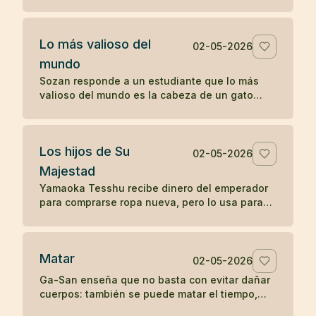
sin reprenderlo, sólo mostrando la fragilidad de
la vida.
Lo más valioso del
02-05-2026
mundo
Sozan responde a un estudiante que lo más
valioso del mundo es la cabeza de un gato
muerto, porque nadie puede ponerle precio.
Los hijos de Su
02-05-2026
Majestad
Yamaoka Tesshu recibe dinero del emperador
para comprarse ropa nueva, pero lo usa para
vestir a los pobres que pasan por su casa.
Matar
02-05-2026
Ga-San enseña que no basta con evitar dañar
cuerpos: también se puede matar el tiempo,
destruir riqueza o apagar el budismo con