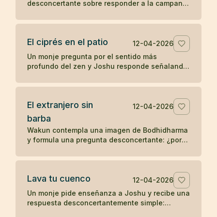
desconcertante sobre responder a la campana
y ponerse las vestiduras ceremoniales. Un
koan sobre sonido, forma y comprensión
directa.
El ciprés en el patio
12-04-2026
Un monje pregunta por el sentido más
profundo del zen y Joshu responde señalando
un ciprés en el patio, mostrando que la verdad
no se separa de lo inmediato.
El extranjero sin
12-04-2026
barba
Wakun contempla una imagen de Bodhidharma
y formula una pregunta desconcertante: ¿por
qué ese extranjero no tiene barba? Un koan
sobre percepción y realidad.
Lava tu cuenco
12-04-2026
Un monje pide enseñanza a Joshu y recibe una
respuesta desconcertantemente simple:
después de comer, lava tu cuenco. Un koan