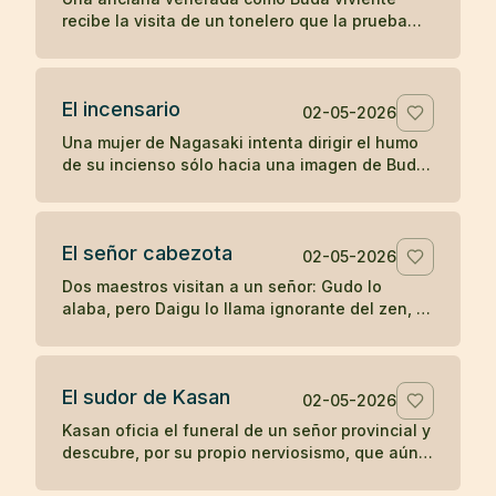
recibe la visita de un tonelero que la prueba
con una pregunta directa y descubre si su
fama sostiene el contacto real.
El incensario
02-05-2026
Una mujer de Nagasaki intenta dirigir el humo
de su incienso sólo hacia una imagen de Buda,
hasta que su devoción posesiva termina
manchando aquello que veneraba.
El señor cabezota
02-05-2026
Dos maestros visitan a un señor: Gudo lo
alaba, pero Daigu lo llama ignorante del zen, y
esa franqueza termina guiando al noble hacia
la práctica.
El sudor de Kasan
02-05-2026
Kasan oficia el funeral de un señor provincial y
descubre, por su propio nerviosismo, que aún
no posee la misma calma ante la fama que en