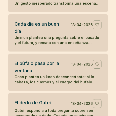
Un gesto inesperado transforma una escena
cotidiana en un koan sobre presencia y
percepción.
Cada día es un buen
13-04-2026
día
Ummon plantea una pregunta sobre el pasado
y el futuro, y remata con una enseñanza
célebre del zen: cada día es un buen día.
El búfalo pasa por la
13-04-2026
ventana
Goso plantea un koan desconcertante: si la
cabeza, los cuernos y el cuerpo del búfalo
atraviesan la ventana, ¿por qué no pasa la
cola?
El dedo de Gutei
13-04-2026
Gutei respondía a toda pregunta sobre zen
levantando un dedo. Cuando un muchacho