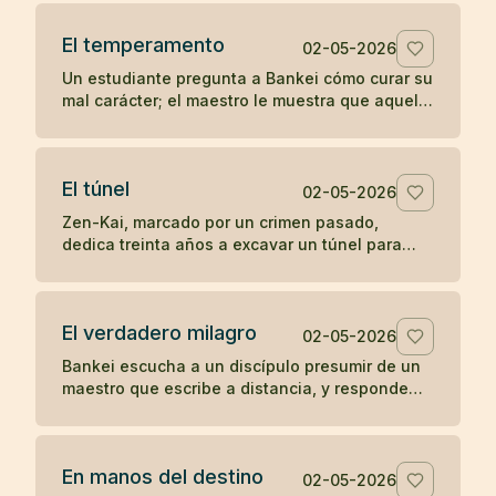
la soledad del templo.
El temperamento
02-05-2026
Un estudiante pregunta a Bankei cómo curar su
mal carácter; el maestro le muestra que aquello
que aparece de improviso no puede ser su
verdadera naturaleza.
El túnel
02-05-2026
Zen-Kai, marcado por un crimen pasado,
dedica treinta años a excavar un túnel para
salvar viajeros; incluso el hijo de su víctima
termina viendo en él a un maestro.
El verdadero milagro
02-05-2026
Bankei escucha a un discípulo presumir de un
maestro que escribe a distancia, y responde
que su milagro es comer cuando tiene hambre
y dormir cuando tiene sueño.
En manos del destino
02-05-2026