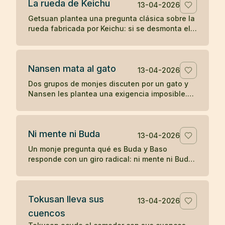
La rueda de Keichu
13-04-2026
Getsuan plantea una pregunta clásica sobre la
rueda fabricada por Keichu: si se desmonta el
eje, ¿qué queda del carro? Un koan sobre
forma, función y vacío.
Nansen mata al gato
13-04-2026
Dos grupos de monjes discuten por un gato y
Nansen les plantea una exigencia imposible.
Cuando nadie responde, el maestro actúa, y
más tarde Joshu contesta sin palabras.
Ni mente ni Buda
13-04-2026
Un monje pregunta qué es Buda y Baso
responde con un giro radical: ni mente ni Buda.
Un koan breve sobre desapego de toda
formulación.
Tokusan lleva sus
13-04-2026
cuencos