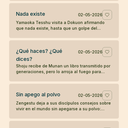
palabras sin despertar.
Nada existe
02-05-2026
Yamaoka Tesshu visita a Dokuon afirmando
que nada existe, hasta que un golpe del
maestro revela que su enfado todavía existe
con fuerza.
¿Qué haces? ¿Qué
02-05-2026
dices?
Shoju recibe de Munan un libro transmitido por
generaciones, pero lo arroja al fuego para
mostrar que el zen no depende de la posesión
de un símbolo.
Sin apego al polvo
02-05-2026
Zengestu deja a sus discípulos consejos sobre
vivir en el mundo sin apegarse a su polvo:
humildad, disciplina, pobreza y contemplación.