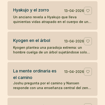
percepción directa.
Hyakujo y el zorro
13-04-2026
Un anciano revela a Hyakujo que lleva
quinientas vidas atrapado en el cuerpo de un
zorro por haber respondido mal sobre la ley de
causa y efecto. Un koan clásico sobre karma y
despertar.
Kyogen en el árbol
13-04-2026
Kyogen plantea una paradoja extrema: un
hombre cuelga de un árbol sujetándose solo
con los dientes y alguien le pregunta por el
sentido del zen. Un koan sobre respuesta y
riesgo.
La mente ordinaria es
13-04-2026
el camino
Joshu pregunta por el camino y Nansen
responde con una enseñanza central del zen:
la mente ordinaria, cuando no se fuerza ni se
persigue, ya es el camino.