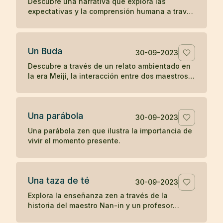
Descubre una narrativa que explora las
expectativas y la comprensión humana a través
de la interacción entre una anciana, un monje y
una joven en la antigua China.
Un Buda
30-09-2023
Descubre a través de un relato ambientado en
la era Meiji, la interacción entre dos maestros
budistas de diferentes prácticas, explorando el
concepto de humanidad y la percepción del
camino hacia la iluminación.
Una parábola
30-09-2023
Una parábola zen que ilustra la importancia de
vivir el momento presente.
Una taza de té
30-09-2023
Explora la enseñanza zen a través de la
historia del maestro Nan-in y un profesor
universitario, ilustrando cómo las