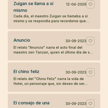
Zuigan se llama a sí
12-04-2026
mismo
Cada día, el maestro Zuigan se llamaba a sí
mismo y se respondía para recordarse que
debía permanecer despierto y no dejarse
engañar. Un koan sobre la vigilancia interior.
Anuncio
30-09-2023
El relato "Anuncio" narra el acto final del
maestro zen Tanzan, quien el último día de su
vida escribió tarjetas postales anunciando su
partida. Con simplicidad y aceptación, Tanzan
se despidió, reflejando la tranquilidad zen ante
El chino feliz
la muerte.
30-09-2023
El relato del "Chino Feliz" narra la vida de
Hotei, un personaje que, sin deseo de ser
reconocido como maestro de zen, llevaba
alegría a los niños con dulces y frutas,
pidiendo a los devotos del zen una moneda a
El consejo de una
cambio de su atención. Su simple acción de
30-09-2023
dejar caer y recoger su saco en respuesta a