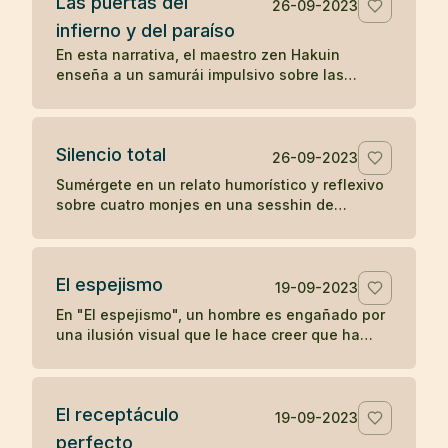
Las puertas del
positivo en otros.
26-09-2023
infierno y del paraíso
En esta narrativa, el maestro zen Hakuin
enseña a un samurái impulsivo sobre las
puertas del infierno y del paraíso, ilustrando
cómo nuestras reacciones y estados mentales
determinan nuestra experiencia de paz o
Silencio total
tormento.
26-09-2023
Sumérgete en un relato humorístico y reflexivo
sobre cuatro monjes en una sesshin de
silencio, cuyas reacciones ante una vela
apagada revelan ironías sobre la disciplina y el
ego.
El espejismo
19-09-2023
En "El espejismo", un hombre es engañado por
una ilusión visual que le hace creer que ha
ingerido una serpiente junto con su vino,
desencadenando un dolor psicosomático. En
una segunda visita, descubre que lo que vio
El receptáculo
era solo el reflejo de un arco, desmitificando
19-09-2023
su miedo y recuperando su salud. La narrativa
perfecto