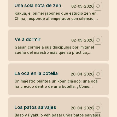
Una sola nota de zen
02-05-2026
Kakua, el primer japonés que estudió zen en
China, responde al emperador con silencio,
una flauta y una sola nota antes de
desaparecer.
Ve a dormir
02-05-2026
Gasan corrige a sus discípulos por imitar el
sueño del maestro más que su práctica,
recordándoles que un joven debe entrenarse y
no retirarse antes de tiempo.
La oca en la botella
20-04-2026
Un maestro plantea un koan clásico: una oca
ha crecido dentro de una botella. ¿Cómo
sacarla sin romper la botella ni dañar la oca?
Los patos salvajes
20-04-2026
Baso y Hyakujo ven pasar unos patos salvajes.