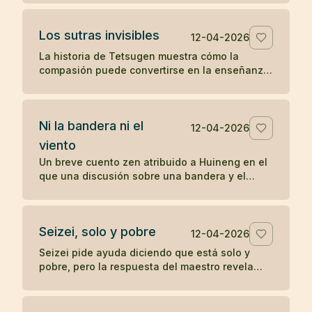
sobre la práctica directa y lo inmediato.
Los sutras invisibles
12-04-2026
La historia de Tetsugen muestra cómo la
compasión puede convertirse en la enseñanza
más profunda: antes de imprimir los sutras, los
vivió ayudando a quienes sufrían.
Ni la bandera ni el
12-04-2026
viento
Un breve cuento zen atribuido a Huineng en el
que una discusión sobre una bandera y el
viento revela que la verdadera agitación nace
en la mente.
Seizei, solo y pobre
12-04-2026
Seizei pide ayuda diciendo que está solo y
pobre, pero la respuesta del maestro revela
que quizá ya posee aquello que busca. Un
koan sobre carencia y plenitud.