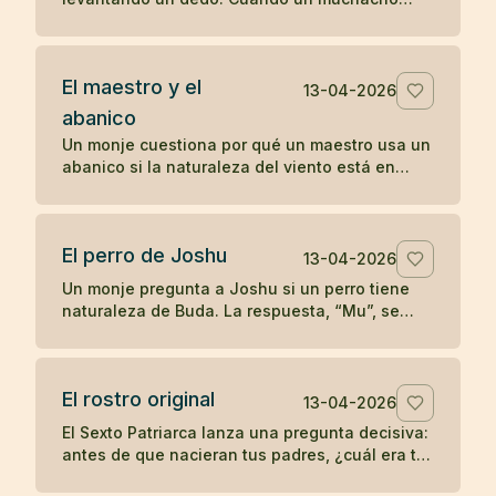
comenzó a imitarlo, el maestro le dio una
enseñanza radical sobre la comprensión
directa.
El maestro y el
13-04-2026
abanico
Un monje cuestiona por qué un maestro usa un
abanico si la naturaleza del viento está en
todas partes. La respuesta convierte un gesto
cotidiano en enseñanza zen.
El perro de Joshu
13-04-2026
Un monje pregunta a Joshu si un perro tiene
naturaleza de Buda. La respuesta, “Mu”, se
convirtió en uno de los koanes más célebres
de la tradición zen.
El rostro original
13-04-2026
El Sexto Patriarca lanza una pregunta decisiva:
antes de que nacieran tus padres, ¿cuál era tu
rostro original? Un koan sobre identidad y