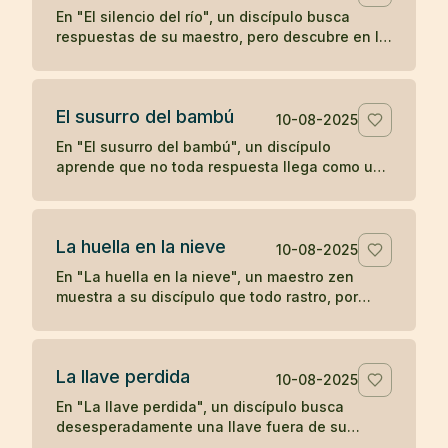
En "El silencio del río", un discípulo busca
respuestas de su maestro, pero descubre en la
quietud del agua que a veces el verdadero
aprendizaje ocurre cuando las palabras se
detienen.
El susurro del bambú
10-08-2025
En "El susurro del bambú", un discípulo
aprende que no toda respuesta llega como un
trueno; a veces, la comprensión se desliza
como un susurro que hay que saber escuchar.
La huella en la nieve
10-08-2025
En "La huella en la nieve", un maestro zen
muestra a su discípulo que todo rastro, por
profundo que parezca, se desvanece con el
tiempo, enseñando sobre la impermanencia y
el desapego.
La llave perdida
10-08-2025
En "La llave perdida", un discípulo busca
desesperadamente una llave fuera de su
habitación, hasta descubrir que siempre la