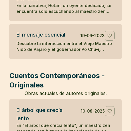
destaca cómo la mente puede ser engañada
En la narrativa, Hôtan, un oyente dedicado, se
por percepciones erróneas, y cómo el
encuentra solo escuchando al maestro zen
reconocimiento de la realidad puede aliviar los
después de que el público se disipara con el
temores infundados y traer sanación.
tiempo. Al enfrentar la renuencia del maestro a
enseñar solo a él, Hôtan trae muñecas como
El mensaje esencial
audiencia para ilustrar que solo él valora y
19-09-2023
comprende la enseñanza del maestro, mientras
Descubre la interacción entre el Viejo Maestro
que los demás asistentes eran igual de vacíos
Nido de Pájaro y el gobernador Po Chu-i,
en comprensión como las muñecas, resaltando
destacando la simple pero profunda
la importancia de la calidad sobre la cantidad
enseñanza budista de hacer el bien y cultivar
en la búsqueda del entendimiento zen.
el espíritu, y la dificultad inherente de vivir
estas verdades.
Cuentos Contemporáneos -
Originales
Obras actuales de autores originales.
El árbol que crecía
10-08-2025
lento
En "El árbol que crecía lento", un maestro zen