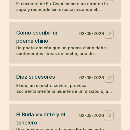
El cocinero de Fu-Gwai comete un error en la
sopa y responde sin excusas cuando el
maestro encuentra la prueba en su cuenco.
Cómo escribir un
02-05-2026
poema chino
Un poeta enseña que un poema chino debe
contener dos líneas de hecho, una de
sentimiento y una de síntesis, como una
escena mínima que revela algo entero.
Diez sucesores
02-05-2026
Ekido, un maestro severo, provoca
accidentalmente la muerte de un discípulo; aun
así, su enseñanza llega a producir más de diez
sucesores iluminados.
El Buda viviente y el
02-05-2026
tonelero
Una anciana venerada como Buda viviente