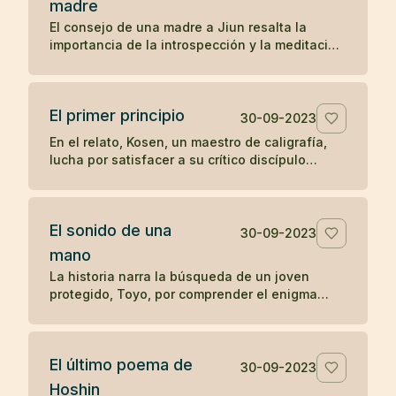
madre
preguntas sobre el significado y la realización
El consejo de una madre a Jiun resalta la
del zen, ilustra una enseñanza zen sobre la
importancia de la introspección y la meditación
simplicidad y el desapego.
en la búsqueda de una comprensión auténtica,
en contraposición a la mera acumulación de
información y reconocimiento externo. A través
El primer principio
de este relato, se subraya el valor del auto-
30-09-2023
descubrimiento y la profundización en el
En el relato, Kosen, un maestro de caligrafía,
conocimiento personal sobre la enseñanza
lucha por satisfacer a su crítico discípulo
erudita y superficial.
mientras diseña las letras para el "Primer
principio" que se tallará en la puerta del templo
Obaku. Tras 84 intentos fallidos, aprovecha
El sonido de una
una ausencia momentánea del discípulo para
30-09-2023
escribir libremente y sin críticas, logrando
mano
finalmente crear una obra maestra. El relato
La historia narra la búsqueda de un joven
ilustra cómo la espontaneidad y la liberación
protegido, Toyo, por comprender el enigma
de juicios externos pueden conducir a la
planteado por su maestro zen Mokurai sobre el
autenticidad y la maestría en la expresión
sonido de una mano. A través de la meditación
creativa.
profunda y la trascendencia de los sonidos
El último poema de
mundanos, Toyo finalmente llega a la
30-09-2023
realización del sonido insonoro, simbolizando
Hoshin