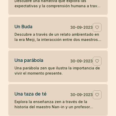
Descubre una narrativa que explora las
expectativas y la comprensión humana a través
de la interacción entre una anciana, un monje y
una joven en la antigua China.
Un Buda
30-09-2023
Descubre a través de un relato ambientado en
la era Meiji, la interacción entre dos maestros
budistas de diferentes prácticas, explorando el
concepto de humanidad y la percepción del
camino hacia la iluminación.
Una parábola
30-09-2023
Una parábola zen que ilustra la importancia de
vivir el momento presente.
Una taza de té
30-09-2023
Explora la enseñanza zen a través de la
historia del maestro Nan-in y un profesor
universitario, ilustrando cómo las