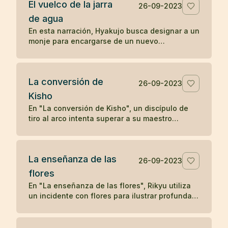
El vuelco de la jarra
deseo. Solo cuando el leñador olvida su deseo
26-09-2023
y se concentra en su tarea presente, el satori
de agua
reaparece, subrayando la idea zen de liberarse
En esta narración, Hyakujo busca designar a un
de los deseos y vivir en el momento presente
monje para encargarse de un nuevo
para alcanzar la iluminación.
monasterio y plantea una pregunta zen usando
una jarra de agua. Mientras los otros monjes
responden verbalmente, Isán, el monje
La conversión de
cocinero, actúa volcando la jarra, demostrando
26-09-2023
una comprensión no verbal y directa de la
Kisho
naturaleza de la realidad, lo que le gana la
En "La conversión de Kisho", un discípulo de
designación como maestro del nuevo
tiro al arco intenta superar a su maestro
monasterio. La historia ilustra cómo la acción
disparando flechas hacia él. Sin embargo, el
directa y la comprensión no conceptual son
maestro demuestra su habilidad superior
valoradas en la tradición zen.
deteniendo cada flecha. La admirable destreza
La enseñanza de las
del maestro lleva a una humilde aceptación por
26-09-2023
parte del discípulo, solidificando su relación
flores
maestro-discípulo en un vínculo eterno de
En "La enseñanza de las flores", Rikyu utiliza
respeto y aprendizaje.
un incidente con flores para ilustrar profundas
enseñanzas budistas sobre la naturaleza
transitoria de los fenómenos y la interconexión
entre el fenómeno y la nada, mostrando cómo