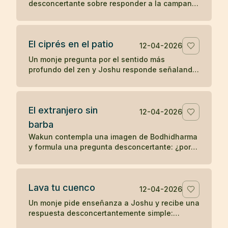
desconcertante sobre responder a la campana
y ponerse las vestiduras ceremoniales. Un
koan sobre sonido, forma y comprensión
directa.
El ciprés en el patio
12-04-2026
Un monje pregunta por el sentido más
profundo del zen y Joshu responde señalando
un ciprés en el patio, mostrando que la verdad
no se separa de lo inmediato.
El extranjero sin
12-04-2026
barba
Wakun contempla una imagen de Bodhidharma
y formula una pregunta desconcertante: ¿por
qué ese extranjero no tiene barba? Un koan
sobre percepción y realidad.
Lava tu cuenco
12-04-2026
Un monje pide enseñanza a Joshu y recibe una
respuesta desconcertantemente simple:
después de comer, lava tu cuenco. Un koan