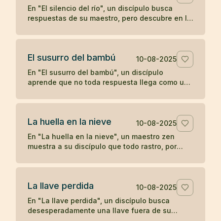
En "El silencio del río", un discípulo busca
respuestas de su maestro, pero descubre en la
quietud del agua que a veces el verdadero
aprendizaje ocurre cuando las palabras se
detienen.
El susurro del bambú
10-08-2025
En "El susurro del bambú", un discípulo
aprende que no toda respuesta llega como un
trueno; a veces, la comprensión se desliza
como un susurro que hay que saber escuchar.
La huella en la nieve
10-08-2025
En "La huella en la nieve", un maestro zen
muestra a su discípulo que todo rastro, por
profundo que parezca, se desvanece con el
tiempo, enseñando sobre la impermanencia y
el desapego.
La llave perdida
10-08-2025
En "La llave perdida", un discípulo busca
desesperadamente una llave fuera de su
habitación, hasta descubrir que siempre la