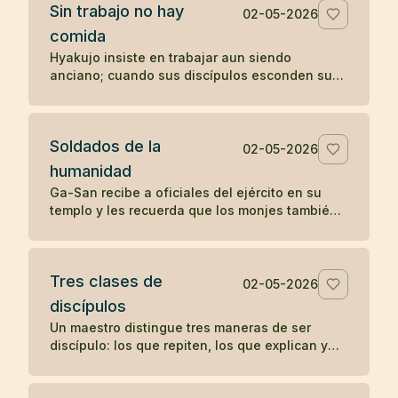
Sin trabajo no hay
02-05-2026
comida
Hyakujo insiste en trabajar aun siendo
anciano; cuando sus discípulos esconden sus
herramientas, deja de comer hasta que
comprenden su enseñanza.
Soldados de la
02-05-2026
humanidad
Ga-San recibe a oficiales del ejército en su
templo y les recuerda que los monjes también
sirven a una causa: aliviar el sufrimiento de
todos los seres.
Tres clases de
02-05-2026
discípulos
Un maestro distingue tres maneras de ser
discípulo: los que repiten, los que explican y
los que encarnan la enseñanza sin anunciarla.