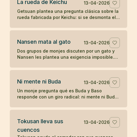
La rueda de Keichu
13-04-2026
Getsuan plantea una pregunta clásica sobre la
rueda fabricada por Keichu: si se desmonta el
eje, ¿qué queda del carro? Un koan sobre
forma, función y vacío.
Nansen mata al gato
13-04-2026
Dos grupos de monjes discuten por un gato y
Nansen les plantea una exigencia imposible.
Cuando nadie responde, el maestro actúa, y
más tarde Joshu contesta sin palabras.
Ni mente ni Buda
13-04-2026
Un monje pregunta qué es Buda y Baso
responde con un giro radical: ni mente ni Buda.
Un koan breve sobre desapego de toda
formulación.
Tokusan lleva sus
13-04-2026
cuencos