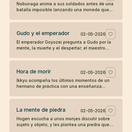
Nobunaga anima a sus soldados antes de una
batalla imposible lanzando una moneda que
parece entregar el resultado al destino.
Gudo y el emperador
02-05-2026
El emperador Goyozei pregunta a Gudo por la
mente, la muerte y el despertar; el maestro
responde sin complacer ni negar la verdad que
el emperador todavía no comprende.
Hora de morir
02-05-2026
Ikkyu acompaña los últimos momentos de un
hermano de práctica con una enseñanza
desnuda: cuando llega la hora de morir, se
muere.
La mente de piedra
02-05-2026
Hogen escucha a unos monjes discutir sobre
sujeto y objeto, y les plantea una piedra que
revela el peso de sus propias ideas.