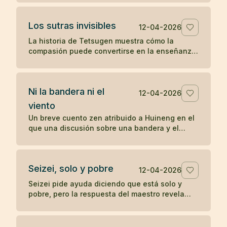
sobre la práctica directa y lo inmediato.
Los sutras invisibles
12-04-2026
La historia de Tetsugen muestra cómo la
compasión puede convertirse en la enseñanza
más profunda: antes de imprimir los sutras, los
vivió ayudando a quienes sufrían.
Ni la bandera ni el
12-04-2026
viento
Un breve cuento zen atribuido a Huineng en el
que una discusión sobre una bandera y el
viento revela que la verdadera agitación nace
en la mente.
Seizei, solo y pobre
12-04-2026
Seizei pide ayuda diciendo que está solo y
pobre, pero la respuesta del maestro revela
que quizá ya posee aquello que busca. Un
koan sobre carencia y plenitud.