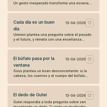
Un gesto inesperado transforma una escena
cotidiana en un koan sobre presencia y
percepción.
Cada día es un buen
13-04-2026
día
Ummon plantea una pregunta sobre el pasado
y el futuro, y remata con una enseñanza
célebre del zen: cada día es un buen día.
El búfalo pasa por la
13-04-2026
ventana
Goso plantea un koan desconcertante: si la
cabeza, los cuernos y el cuerpo del búfalo
atraviesan la ventana, ¿por qué no pasa la
cola?
El dedo de Gutei
13-04-2026
Gutei respondía a toda pregunta sobre zen
levantando un dedo. Cuando un muchacho