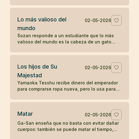
sin reprenderlo, sólo mostrando la fragilidad de
la vida.
Lo más valioso del
02-05-2026
mundo
Sozan responde a un estudiante que lo más
valioso del mundo es la cabeza de un gato
muerto, porque nadie puede ponerle precio.
Los hijos de Su
02-05-2026
Majestad
Yamaoka Tesshu recibe dinero del emperador
para comprarse ropa nueva, pero lo usa para
vestir a los pobres que pasan por su casa.
Matar
02-05-2026
Ga-San enseña que no basta con evitar dañar
cuerpos: también se puede matar el tiempo,
destruir riqueza o apagar el budismo con