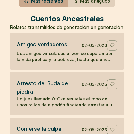
Más recientes
Más antiguos
Cuentos Ancestrales
Relatos transmitidos de generación en generación.
Amigos verdaderos
02-05-2026
Dos amigos vinculados al zen se separan por
la vida pública y la pobreza, hasta que uno
muere en una prisión y el otro guarda su
cuerpo con gratitud.
Arresto del Buda de
02-05-2026
piedra
Un juez llamado O-Oka resuelve el robo de
unos rollos de algodón fingiendo arrestar a un
Buda de piedra, mostrando cómo la sabiduría
práctica puede revelar lo oculto.
Comerse la culpa
02-05-2026