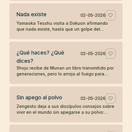
palabras sin despertar.
Nada existe
02-05-2026
Yamaoka Tesshu visita a Dokuon afirmando
que nada existe, hasta que un golpe del
maestro revela que su enfado todavía existe
con fuerza.
¿Qué haces? ¿Qué
02-05-2026
dices?
Shoju recibe de Munan un libro transmitido por
generaciones, pero lo arroja al fuego para
mostrar que el zen no depende de la posesión
de un símbolo.
Sin apego al polvo
02-05-2026
Zengestu deja a sus discípulos consejos sobre
vivir en el mundo sin apegarse a su polvo:
humildad, disciplina, pobreza y contemplación.