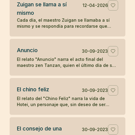
Zuigan se llama a sí
12-04-2026
mismo
Cada día, el maestro Zuigan se llamaba a sí
mismo y se respondía para recordarse que
debía permanecer despierto y no dejarse
engañar. Un koan sobre la vigilancia interior.
Anuncio
30-09-2023
El relato "Anuncio" narra el acto final del
maestro zen Tanzan, quien el último día de su
vida escribió tarjetas postales anunciando su
partida. Con simplicidad y aceptación, Tanzan
se despidió, reflejando la tranquilidad zen ante
El chino feliz
la muerte.
30-09-2023
El relato del "Chino Feliz" narra la vida de
Hotei, un personaje que, sin deseo de ser
reconocido como maestro de zen, llevaba
alegría a los niños con dulces y frutas,
pidiendo a los devotos del zen una moneda a
El consejo de una
cambio de su atención. Su simple acción de
30-09-2023
dejar caer y recoger su saco en respuesta a