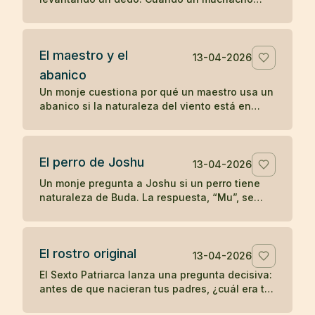
comenzó a imitarlo, el maestro le dio una
enseñanza radical sobre la comprensión
directa.
El maestro y el
13-04-2026
abanico
Un monje cuestiona por qué un maestro usa un
abanico si la naturaleza del viento está en
todas partes. La respuesta convierte un gesto
cotidiano en enseñanza zen.
El perro de Joshu
13-04-2026
Un monje pregunta a Joshu si un perro tiene
naturaleza de Buda. La respuesta, “Mu”, se
convirtió en uno de los koanes más célebres
de la tradición zen.
El rostro original
13-04-2026
El Sexto Patriarca lanza una pregunta decisiva:
antes de que nacieran tus padres, ¿cuál era tu
rostro original? Un koan sobre identidad y