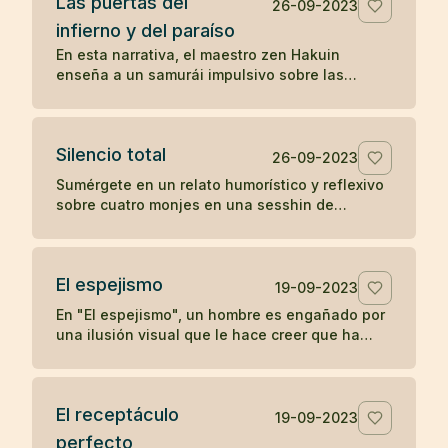
Las puertas del
positivo en otros.
26-09-2023
infierno y del paraíso
En esta narrativa, el maestro zen Hakuin
enseña a un samurái impulsivo sobre las
puertas del infierno y del paraíso, ilustrando
cómo nuestras reacciones y estados mentales
determinan nuestra experiencia de paz o
Silencio total
tormento.
26-09-2023
Sumérgete en un relato humorístico y reflexivo
sobre cuatro monjes en una sesshin de
silencio, cuyas reacciones ante una vela
apagada revelan ironías sobre la disciplina y el
ego.
El espejismo
19-09-2023
En "El espejismo", un hombre es engañado por
una ilusión visual que le hace creer que ha
ingerido una serpiente junto con su vino,
desencadenando un dolor psicosomático. En
una segunda visita, descubre que lo que vio
El receptáculo
era solo el reflejo de un arco, desmitificando
19-09-2023
su miedo y recuperando su salud. La narrativa
perfecto