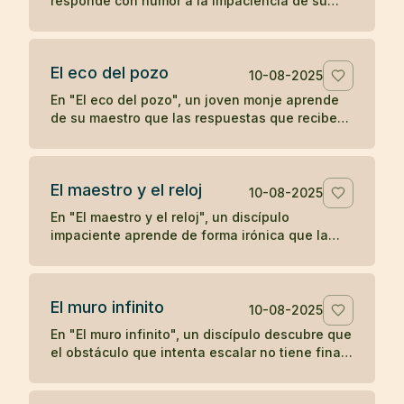
responde con humor a la impaciencia de su
discípulo, recordándole que el crecimiento
verdadero no se apresura.
El eco del pozo
10-08-2025
En "El eco del pozo", un joven monje aprende
de su maestro que las respuestas que recibe
del mundo son un reflejo de lo que proyecta,
ilustrando la enseñanza zen de que nuestra
percepción y experiencia están moldeadas por
El maestro y el reloj
nuestro propio corazón.
10-08-2025
En "El maestro y el reloj", un discípulo
impaciente aprende de forma irónica que la
prisa no adelanta el tiempo, en una breve
enseñanza zen sobre la paciencia y la espera.
El muro infinito
10-08-2025
En "El muro infinito", un discípulo descubre que
el obstáculo que intenta escalar no tiene final,
hasta que su maestro le revela que nunca
necesitaba superarlo.