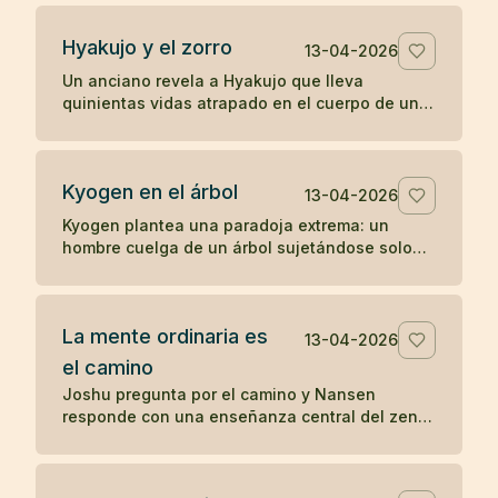
percepción directa.
Hyakujo y el zorro
13-04-2026
Un anciano revela a Hyakujo que lleva
quinientas vidas atrapado en el cuerpo de un
zorro por haber respondido mal sobre la ley de
causa y efecto. Un koan clásico sobre karma y
despertar.
Kyogen en el árbol
13-04-2026
Kyogen plantea una paradoja extrema: un
hombre cuelga de un árbol sujetándose solo
con los dientes y alguien le pregunta por el
sentido del zen. Un koan sobre respuesta y
riesgo.
La mente ordinaria es
13-04-2026
el camino
Joshu pregunta por el camino y Nansen
responde con una enseñanza central del zen:
la mente ordinaria, cuando no se fuerza ni se
persigue, ya es el camino.