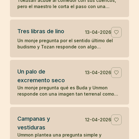
Tokusan acude al comedor con sus cuencos,
pero el maestro le corta el paso con una
observación simple que desencadena su
comprensión. Un koan sobre atención y
momento presente.
Tres libras de lino
13-04-2026
Un monje pregunta por el sentido último del
budismo y Tozan responde con algo
completamente cotidiano: tres libras de lino. Un
koan sobre la realidad inmediata.
Un palo de
13-04-2026
excremento seco
Un monje pregunta qué es Buda y Unmon
responde con una imagen tan terrenal como
desconcertante: un palo de excremento seco.
Campanas y
12-04-2026
vestiduras
Ummon plantea una pregunta simple y