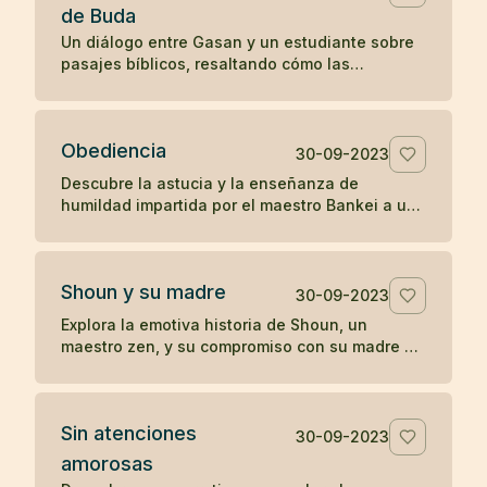
de Buda
Un diálogo entre Gasan y un estudiante sobre
pasajes bíblicos, resaltando cómo las
enseñanzas en el Evangelio de San Mateo
resonaron con la perspectiva budista de Gasan
sobre la iluminación y la tranquilidad del
Obediencia
presente.
30-09-2023
Descubre la astucia y la enseñanza de
humildad impartida por el maestro Bankei a un
sacerdote orgulloso en una narrativa que
destaca la simplicidad y directa sabiduría del
zen.
Shoun y su madre
30-09-2023
Explora la emotiva historia de Shoun, un
maestro zen, y su compromiso con su madre a
través de las vicisitudes de la vida, culminando
en reflexiones profundas sobre la existencia y
el paso del tiempo.
Sin atenciones
30-09-2023
amorosas