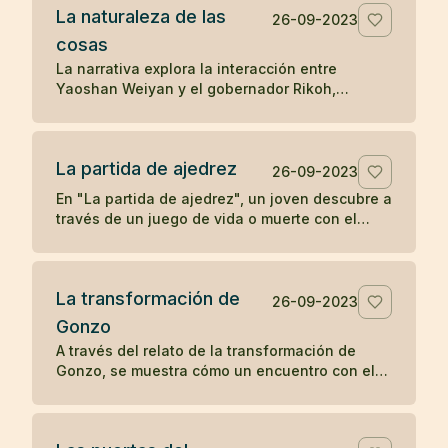
La naturaleza de las
la transformación y la percepción influyen en
26-09-2023
la apreciación de la belleza.
cosas
La narrativa explora la interacción entre
Yaoshan Weiyan y el gobernador Rikoh,
revelando a través de un diálogo simbólico y
un poema, la comprensión súbita de Rikoh
sobre la naturaleza esencial de las cosas y la
La partida de ajedrez
sabiduría simple pero profunda del Tao.
26-09-2023
En "La partida de ajedrez", un joven descubre a
través de un juego de vida o muerte con el
abad de un monasterio Zen que la
concentración y la compasión son las claves
para el despertar.
La transformación de
26-09-2023
Gonzo
A través del relato de la transformación de
Gonzo, se muestra cómo un encuentro con el
bondadoso monje Ryôkan cambia la vida del
colérico barquero, ilustrando el poder del buen
carácter y la compasión en provocar un cambio