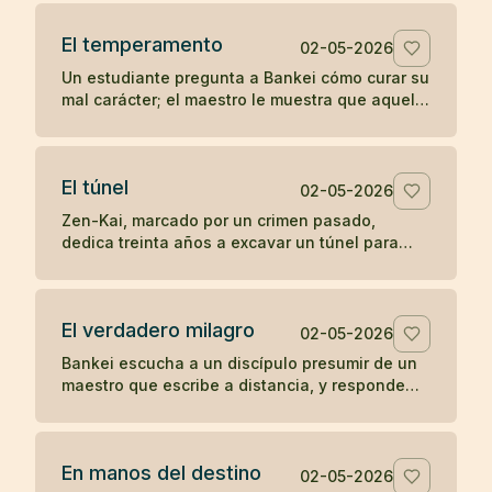
la soledad del templo.
El temperamento
02-05-2026
Un estudiante pregunta a Bankei cómo curar su
mal carácter; el maestro le muestra que aquello
que aparece de improviso no puede ser su
verdadera naturaleza.
El túnel
02-05-2026
Zen-Kai, marcado por un crimen pasado,
dedica treinta años a excavar un túnel para
salvar viajeros; incluso el hijo de su víctima
termina viendo en él a un maestro.
El verdadero milagro
02-05-2026
Bankei escucha a un discípulo presumir de un
maestro que escribe a distancia, y responde
que su milagro es comer cuando tiene hambre
y dormir cuando tiene sueño.
En manos del destino
02-05-2026