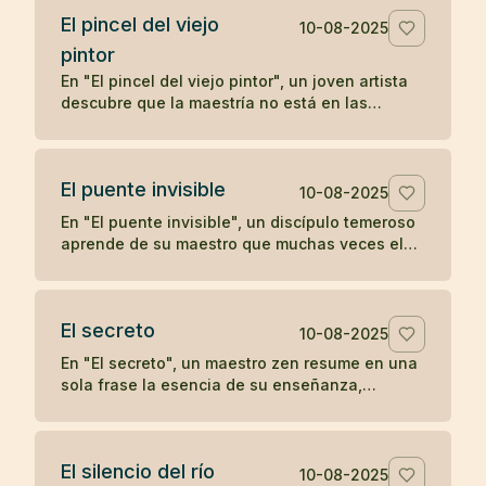
El pincel del viejo
10-08-2025
pintor
En "El pincel del viejo pintor", un joven artista
descubre que la maestría no está en las
herramientas, sino en la mente y el corazón de
quien las utiliza, aprendiendo una lección zen
sobre la verdadera fuente del arte.
El puente invisible
10-08-2025
En "El puente invisible", un discípulo temeroso
aprende de su maestro que muchas veces el
camino ya está bajo nuestros pies, aunque no
podamos verlo, y que el primer paso es lo que
lo revela.
El secreto
10-08-2025
En "El secreto", un maestro zen resume en una
sola frase la esencia de su enseñanza,
dejando al discípulo sin más preguntas.
El silencio del río
10-08-2025