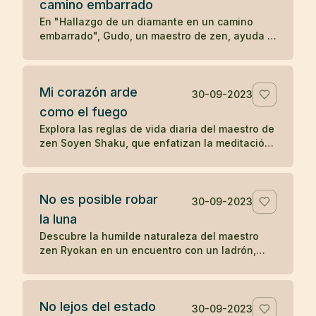
camino embarrado
serenidad y la aceptación en las enseñanzas
Zen.
En "Hallazgo de un diamante en un camino
embarrado", Gudo, un maestro de zen, ayuda a
un hombre problemático a ver las
consecuencias de su comportamiento
autodestructivo. Después de una noche de
Mi corazón arde
reflexión, el hombre decide seguir a Gudo y
30-09-2023
transformar su vida, eventualmente
como el fuego
convirtiéndose en Mu-nan, un reconocido
Explora las reglas de vida diaria del maestro de
maestro de zen, ilustrando cómo una
zen Soyen Shaku, que enfatizan la meditación,
interacción significativa puede cambiar el
la moderación, la coherencia, la reflexión y el
curso de una vida.
equilibrio entre el coraje y la ternura, guiando
hacia una vida de presencia y autorreflexión.
No es posible robar
30-09-2023
la luna
Descubre la humilde naturaleza del maestro
zen Ryokan en un encuentro con un ladrón,
resaltando el desapego material y la
apreciación de las bellezas invaluables de la
vida como la luna.
No lejos del estado
30-09-2023