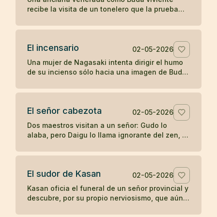
recibe la visita de un tonelero que la prueba
con una pregunta directa y descubre si su
fama sostiene el contacto real.
El incensario
02-05-2026
Una mujer de Nagasaki intenta dirigir el humo
de su incienso sólo hacia una imagen de Buda,
hasta que su devoción posesiva termina
manchando aquello que veneraba.
El señor cabezota
02-05-2026
Dos maestros visitan a un señor: Gudo lo
alaba, pero Daigu lo llama ignorante del zen, y
esa franqueza termina guiando al noble hacia
la práctica.
El sudor de Kasan
02-05-2026
Kasan oficia el funeral de un señor provincial y
descubre, por su propio nerviosismo, que aún
no posee la misma calma ante la fama que en