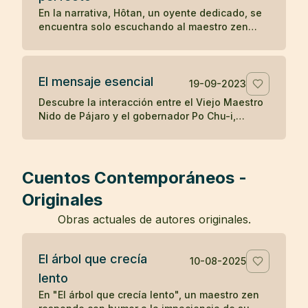
destaca cómo la mente puede ser engañada
En la narrativa, Hôtan, un oyente dedicado, se
por percepciones erróneas, y cómo el
encuentra solo escuchando al maestro zen
reconocimiento de la realidad puede aliviar los
después de que el público se disipara con el
temores infundados y traer sanación.
tiempo. Al enfrentar la renuencia del maestro a
enseñar solo a él, Hôtan trae muñecas como
El mensaje esencial
audiencia para ilustrar que solo él valora y
19-09-2023
comprende la enseñanza del maestro, mientras
Descubre la interacción entre el Viejo Maestro
que los demás asistentes eran igual de vacíos
Nido de Pájaro y el gobernador Po Chu-i,
en comprensión como las muñecas, resaltando
destacando la simple pero profunda
la importancia de la calidad sobre la cantidad
enseñanza budista de hacer el bien y cultivar
en la búsqueda del entendimiento zen.
el espíritu, y la dificultad inherente de vivir
estas verdades.
Cuentos Contemporáneos -
Originales
Obras actuales de autores originales.
El árbol que crecía
10-08-2025
lento
En "El árbol que crecía lento", un maestro zen