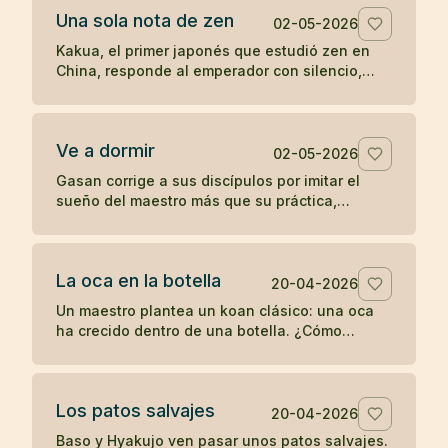
Una sola nota de zen
02-05-2026
Kakua, el primer japonés que estudió zen en
China, responde al emperador con silencio,
una flauta y una sola nota antes de
desaparecer.
Ve a dormir
02-05-2026
Gasan corrige a sus discípulos por imitar el
sueño del maestro más que su práctica,
recordándoles que un joven debe entrenarse y
no retirarse antes de tiempo.
La oca en la botella
20-04-2026
Un maestro plantea un koan clásico: una oca
ha crecido dentro de una botella. ¿Cómo
sacarla sin romper la botella ni dañar la oca?
Los patos salvajes
20-04-2026
Baso y Hyakujo ven pasar unos patos salvajes.