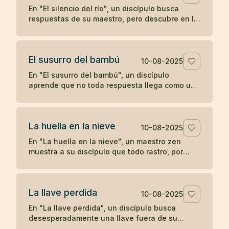
En "El silencio del río", un discípulo busca
respuestas de su maestro, pero descubre en la
quietud del agua que a veces el verdadero
aprendizaje ocurre cuando las palabras se
detienen.
El susurro del bambú
10-08-2025
En "El susurro del bambú", un discípulo
aprende que no toda respuesta llega como un
trueno; a veces, la comprensión se desliza
como un susurro que hay que saber escuchar.
La huella en la nieve
10-08-2025
En "La huella en la nieve", un maestro zen
muestra a su discípulo que todo rastro, por
profundo que parezca, se desvanece con el
tiempo, enseñando sobre la impermanencia y
el desapego.
La llave perdida
10-08-2025
En "La llave perdida", un discípulo busca
desesperadamente una llave fuera de su
habitación, hasta descubrir que siempre la