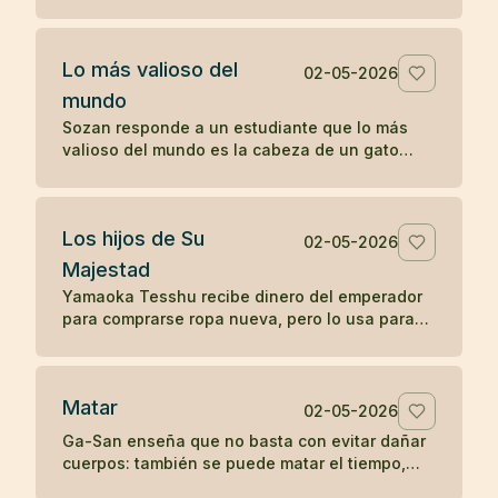
sin reprenderlo, sólo mostrando la fragilidad de
la vida.
Lo más valioso del
02-05-2026
mundo
Sozan responde a un estudiante que lo más
valioso del mundo es la cabeza de un gato
muerto, porque nadie puede ponerle precio.
Los hijos de Su
02-05-2026
Majestad
Yamaoka Tesshu recibe dinero del emperador
para comprarse ropa nueva, pero lo usa para
vestir a los pobres que pasan por su casa.
Matar
02-05-2026
Ga-San enseña que no basta con evitar dañar
cuerpos: también se puede matar el tiempo,
destruir riqueza o apagar el budismo con