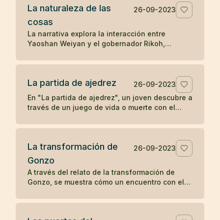
La naturaleza de las
la transformación y la percepción influyen en
26-09-2023
la apreciación de la belleza.
cosas
La narrativa explora la interacción entre
Yaoshan Weiyan y el gobernador Rikoh,
revelando a través de un diálogo simbólico y
un poema, la comprensión súbita de Rikoh
sobre la naturaleza esencial de las cosas y la
La partida de ajedrez
sabiduría simple pero profunda del Tao.
26-09-2023
En "La partida de ajedrez", un joven descubre a
través de un juego de vida o muerte con el
abad de un monasterio Zen que la
concentración y la compasión son las claves
para el despertar.
La transformación de
26-09-2023
Gonzo
A través del relato de la transformación de
Gonzo, se muestra cómo un encuentro con el
bondadoso monje Ryôkan cambia la vida del
colérico barquero, ilustrando el poder del buen
carácter y la compasión en provocar un cambio