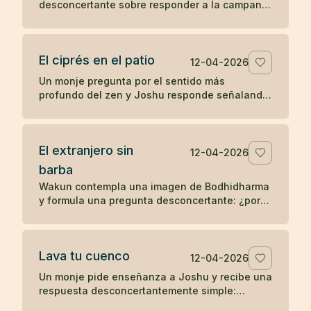
desconcertante sobre responder a la campana
y ponerse las vestiduras ceremoniales. Un
koan sobre sonido, forma y comprensión
directa.
El ciprés en el patio
12-04-2026
Un monje pregunta por el sentido más
profundo del zen y Joshu responde señalando
un ciprés en el patio, mostrando que la verdad
no se separa de lo inmediato.
El extranjero sin
12-04-2026
barba
Wakun contempla una imagen de Bodhidharma
y formula una pregunta desconcertante: ¿por
qué ese extranjero no tiene barba? Un koan
sobre percepción y realidad.
Lava tu cuenco
12-04-2026
Un monje pide enseñanza a Joshu y recibe una
respuesta desconcertantemente simple:
después de comer, lava tu cuenco. Un koan