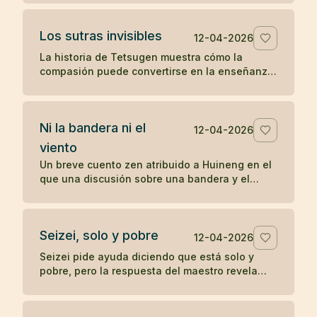
sobre la práctica directa y lo inmediato.
Los sutras invisibles
12-04-2026
La historia de Tetsugen muestra cómo la
compasión puede convertirse en la enseñanza
más profunda: antes de imprimir los sutras, los
vivió ayudando a quienes sufrían.
Ni la bandera ni el
12-04-2026
viento
Un breve cuento zen atribuido a Huineng en el
que una discusión sobre una bandera y el
viento revela que la verdadera agitación nace
en la mente.
Seizei, solo y pobre
12-04-2026
Seizei pide ayuda diciendo que está solo y
pobre, pero la respuesta del maestro revela
que quizá ya posee aquello que busca. Un
koan sobre carencia y plenitud.