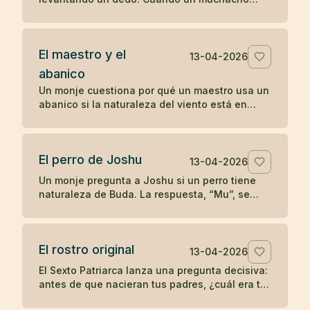
comenzó a imitarlo, el maestro le dio una
enseñanza radical sobre la comprensión
directa.
El maestro y el
13-04-2026
abanico
Un monje cuestiona por qué un maestro usa un
abanico si la naturaleza del viento está en
todas partes. La respuesta convierte un gesto
cotidiano en enseñanza zen.
El perro de Joshu
13-04-2026
Un monje pregunta a Joshu si un perro tiene
naturaleza de Buda. La respuesta, “Mu”, se
convirtió en uno de los koanes más célebres
de la tradición zen.
El rostro original
13-04-2026
El Sexto Patriarca lanza una pregunta decisiva:
antes de que nacieran tus padres, ¿cuál era tu
rostro original? Un koan sobre identidad y