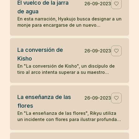
El vuelco de la jarra
deseo. Solo cuando el leñador olvida su deseo
26-09-2023
y se concentra en su tarea presente, el satori
de agua
reaparece, subrayando la idea zen de liberarse
En esta narración, Hyakujo busca designar a un
de los deseos y vivir en el momento presente
monje para encargarse de un nuevo
para alcanzar la iluminación.
monasterio y plantea una pregunta zen usando
una jarra de agua. Mientras los otros monjes
responden verbalmente, Isán, el monje
La conversión de
cocinero, actúa volcando la jarra, demostrando
26-09-2023
una comprensión no verbal y directa de la
Kisho
naturaleza de la realidad, lo que le gana la
En "La conversión de Kisho", un discípulo de
designación como maestro del nuevo
tiro al arco intenta superar a su maestro
monasterio. La historia ilustra cómo la acción
disparando flechas hacia él. Sin embargo, el
directa y la comprensión no conceptual son
maestro demuestra su habilidad superior
valoradas en la tradición zen.
deteniendo cada flecha. La admirable destreza
La enseñanza de las
del maestro lleva a una humilde aceptación por
26-09-2023
parte del discípulo, solidificando su relación
flores
maestro-discípulo en un vínculo eterno de
En "La enseñanza de las flores", Rikyu utiliza
respeto y aprendizaje.
un incidente con flores para ilustrar profundas
enseñanzas budistas sobre la naturaleza
transitoria de los fenómenos y la interconexión
entre el fenómeno y la nada, mostrando cómo