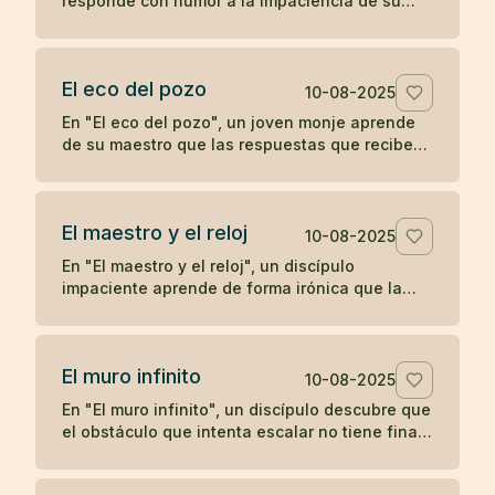
responde con humor a la impaciencia de su
discípulo, recordándole que el crecimiento
verdadero no se apresura.
El eco del pozo
10-08-2025
En "El eco del pozo", un joven monje aprende
de su maestro que las respuestas que recibe
del mundo son un reflejo de lo que proyecta,
ilustrando la enseñanza zen de que nuestra
percepción y experiencia están moldeadas por
El maestro y el reloj
nuestro propio corazón.
10-08-2025
En "El maestro y el reloj", un discípulo
impaciente aprende de forma irónica que la
prisa no adelanta el tiempo, en una breve
enseñanza zen sobre la paciencia y la espera.
El muro infinito
10-08-2025
En "El muro infinito", un discípulo descubre que
el obstáculo que intenta escalar no tiene final,
hasta que su maestro le revela que nunca
necesitaba superarlo.