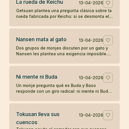
La rueda de Keichu
13-04-2026
Getsuan plantea una pregunta clásica sobre la
rueda fabricada por Keichu: si se desmonta el
eje, ¿qué queda del carro? Un koan sobre
forma, función y vacío.
Nansen mata al gato
13-04-2026
Dos grupos de monjes discuten por un gato y
Nansen les plantea una exigencia imposible.
Cuando nadie responde, el maestro actúa, y
más tarde Joshu contesta sin palabras.
Ni mente ni Buda
13-04-2026
Un monje pregunta qué es Buda y Baso
responde con un giro radical: ni mente ni Buda.
Un koan breve sobre desapego de toda
formulación.
Tokusan lleva sus
13-04-2026
cuencos