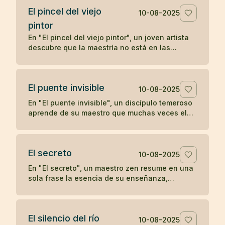
El pincel del viejo
10-08-2025
pintor
En "El pincel del viejo pintor", un joven artista
descubre que la maestría no está en las
herramientas, sino en la mente y el corazón de
quien las utiliza, aprendiendo una lección zen
sobre la verdadera fuente del arte.
El puente invisible
10-08-2025
En "El puente invisible", un discípulo temeroso
aprende de su maestro que muchas veces el
camino ya está bajo nuestros pies, aunque no
podamos verlo, y que el primer paso es lo que
lo revela.
El secreto
10-08-2025
En "El secreto", un maestro zen resume en una
sola frase la esencia de su enseñanza,
dejando al discípulo sin más preguntas.
El silencio del río
10-08-2025