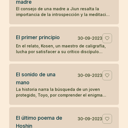
madre
preguntas sobre el significado y la realización
El consejo de una madre a Jiun resalta la
del zen, ilustra una enseñanza zen sobre la
importancia de la introspección y la meditación
simplicidad y el desapego.
en la búsqueda de una comprensión auténtica,
en contraposición a la mera acumulación de
información y reconocimiento externo. A través
El primer principio
de este relato, se subraya el valor del auto-
30-09-2023
descubrimiento y la profundización en el
En el relato, Kosen, un maestro de caligrafía,
conocimiento personal sobre la enseñanza
lucha por satisfacer a su crítico discípulo
erudita y superficial.
mientras diseña las letras para el "Primer
principio" que se tallará en la puerta del templo
Obaku. Tras 84 intentos fallidos, aprovecha
El sonido de una
una ausencia momentánea del discípulo para
30-09-2023
escribir libremente y sin críticas, logrando
mano
finalmente crear una obra maestra. El relato
La historia narra la búsqueda de un joven
ilustra cómo la espontaneidad y la liberación
protegido, Toyo, por comprender el enigma
de juicios externos pueden conducir a la
planteado por su maestro zen Mokurai sobre el
autenticidad y la maestría en la expresión
sonido de una mano. A través de la meditación
creativa.
profunda y la trascendencia de los sonidos
El último poema de
mundanos, Toyo finalmente llega a la
30-09-2023
realización del sonido insonoro, simbolizando
Hoshin