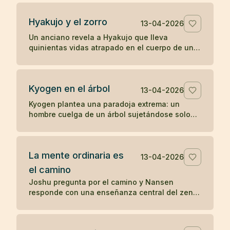
percepción directa.
Hyakujo y el zorro
13-04-2026
Un anciano revela a Hyakujo que lleva
quinientas vidas atrapado en el cuerpo de un
zorro por haber respondido mal sobre la ley de
causa y efecto. Un koan clásico sobre karma y
despertar.
Kyogen en el árbol
13-04-2026
Kyogen plantea una paradoja extrema: un
hombre cuelga de un árbol sujetándose solo
con los dientes y alguien le pregunta por el
sentido del zen. Un koan sobre respuesta y
riesgo.
La mente ordinaria es
13-04-2026
el camino
Joshu pregunta por el camino y Nansen
responde con una enseñanza central del zen:
la mente ordinaria, cuando no se fuerza ni se
persigue, ya es el camino.