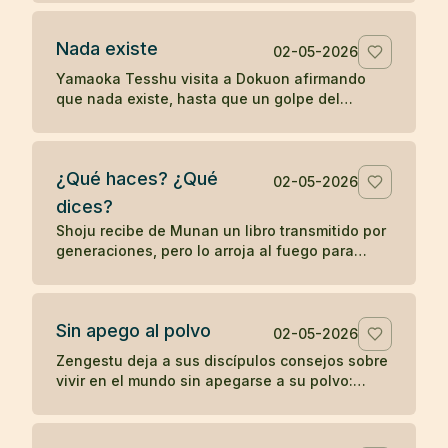
palabras sin despertar.
Nada existe
02-05-2026
Yamaoka Tesshu visita a Dokuon afirmando
que nada existe, hasta que un golpe del
maestro revela que su enfado todavía existe
con fuerza.
¿Qué haces? ¿Qué
02-05-2026
dices?
Shoju recibe de Munan un libro transmitido por
generaciones, pero lo arroja al fuego para
mostrar que el zen no depende de la posesión
de un símbolo.
Sin apego al polvo
02-05-2026
Zengestu deja a sus discípulos consejos sobre
vivir en el mundo sin apegarse a su polvo:
humildad, disciplina, pobreza y contemplación.