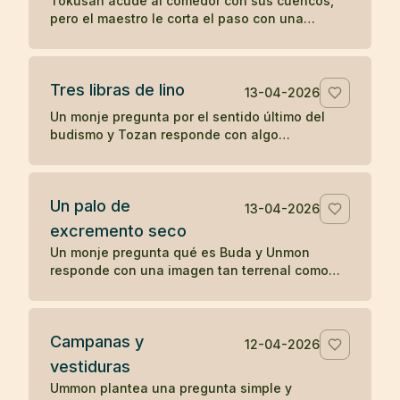
Tokusan acude al comedor con sus cuencos,
pero el maestro le corta el paso con una
observación simple que desencadena su
comprensión. Un koan sobre atención y
momento presente.
Tres libras de lino
13-04-2026
Un monje pregunta por el sentido último del
budismo y Tozan responde con algo
completamente cotidiano: tres libras de lino. Un
koan sobre la realidad inmediata.
Un palo de
13-04-2026
excremento seco
Un monje pregunta qué es Buda y Unmon
responde con una imagen tan terrenal como
desconcertante: un palo de excremento seco.
Campanas y
12-04-2026
vestiduras
Ummon plantea una pregunta simple y