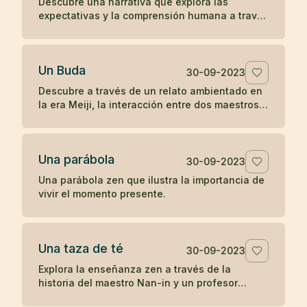
Descubre una narrativa que explora las
expectativas y la comprensión humana a través
de la interacción entre una anciana, un monje y
una joven en la antigua China.
Un Buda
30-09-2023
Descubre a través de un relato ambientado en
la era Meiji, la interacción entre dos maestros
budistas de diferentes prácticas, explorando el
concepto de humanidad y la percepción del
camino hacia la iluminación.
Una parábola
30-09-2023
Una parábola zen que ilustra la importancia de
vivir el momento presente.
Una taza de té
30-09-2023
Explora la enseñanza zen a través de la
historia del maestro Nan-in y un profesor
universitario, ilustrando cómo las