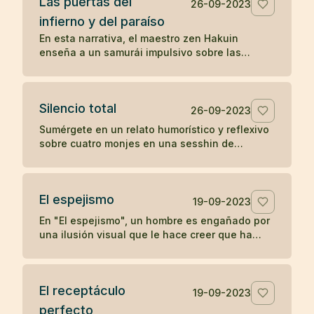
Las puertas del
positivo en otros.
26-09-2023
infierno y del paraíso
En esta narrativa, el maestro zen Hakuin
enseña a un samurái impulsivo sobre las
puertas del infierno y del paraíso, ilustrando
cómo nuestras reacciones y estados mentales
determinan nuestra experiencia de paz o
Silencio total
tormento.
26-09-2023
Sumérgete en un relato humorístico y reflexivo
sobre cuatro monjes en una sesshin de
silencio, cuyas reacciones ante una vela
apagada revelan ironías sobre la disciplina y el
ego.
El espejismo
19-09-2023
En "El espejismo", un hombre es engañado por
una ilusión visual que le hace creer que ha
ingerido una serpiente junto con su vino,
desencadenando un dolor psicosomático. En
una segunda visita, descubre que lo que vio
El receptáculo
era solo el reflejo de un arco, desmitificando
19-09-2023
su miedo y recuperando su salud. La narrativa
perfecto