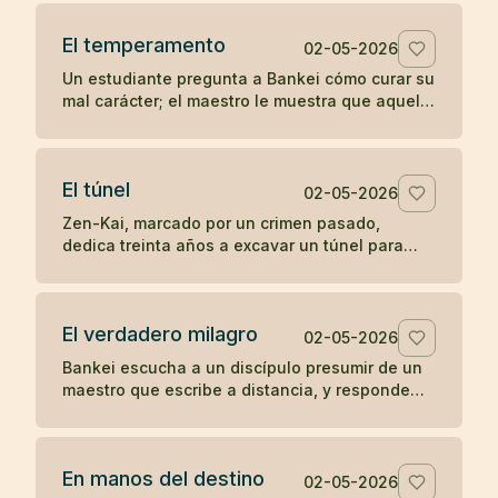
la soledad del templo.
El temperamento
02-05-2026
Un estudiante pregunta a Bankei cómo curar su
mal carácter; el maestro le muestra que aquello
que aparece de improviso no puede ser su
verdadera naturaleza.
El túnel
02-05-2026
Zen-Kai, marcado por un crimen pasado,
dedica treinta años a excavar un túnel para
salvar viajeros; incluso el hijo de su víctima
termina viendo en él a un maestro.
El verdadero milagro
02-05-2026
Bankei escucha a un discípulo presumir de un
maestro que escribe a distancia, y responde
que su milagro es comer cuando tiene hambre
y dormir cuando tiene sueño.
En manos del destino
02-05-2026