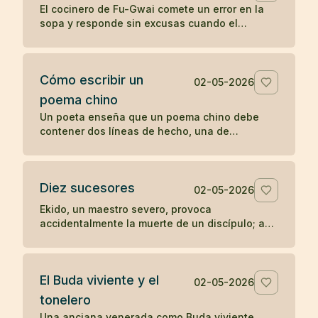
El cocinero de Fu-Gwai comete un error en la
sopa y responde sin excusas cuando el
maestro encuentra la prueba en su cuenco.
Cómo escribir un
02-05-2026
poema chino
Un poeta enseña que un poema chino debe
contener dos líneas de hecho, una de
sentimiento y una de síntesis, como una
escena mínima que revela algo entero.
Diez sucesores
02-05-2026
Ekido, un maestro severo, provoca
accidentalmente la muerte de un discípulo; aun
así, su enseñanza llega a producir más de diez
sucesores iluminados.
El Buda viviente y el
02-05-2026
tonelero
Una anciana venerada como Buda viviente