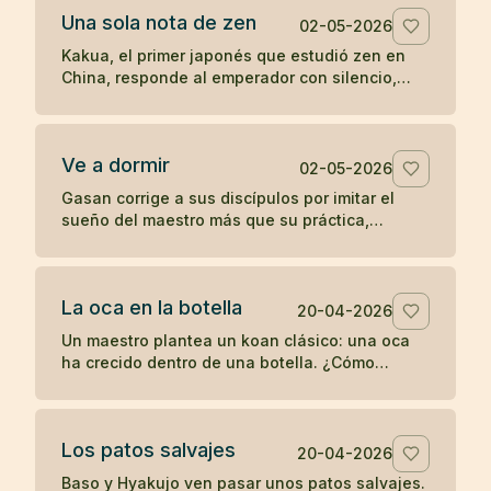
Una sola nota de zen
02-05-2026
Kakua, el primer japonés que estudió zen en
China, responde al emperador con silencio,
una flauta y una sola nota antes de
desaparecer.
Ve a dormir
02-05-2026
Gasan corrige a sus discípulos por imitar el
sueño del maestro más que su práctica,
recordándoles que un joven debe entrenarse y
no retirarse antes de tiempo.
La oca en la botella
20-04-2026
Un maestro plantea un koan clásico: una oca
ha crecido dentro de una botella. ¿Cómo
sacarla sin romper la botella ni dañar la oca?
Los patos salvajes
20-04-2026
Baso y Hyakujo ven pasar unos patos salvajes.