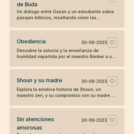
de Buda
Un diálogo entre Gasan y un estudiante sobre
pasajes bíblicos, resaltando cómo las
enseñanzas en el Evangelio de San Mateo
resonaron con la perspectiva budista de Gasan
sobre la iluminación y la tranquilidad del
Obediencia
presente.
30-09-2023
Descubre la astucia y la enseñanza de
humildad impartida por el maestro Bankei a un
sacerdote orgulloso en una narrativa que
destaca la simplicidad y directa sabiduría del
zen.
Shoun y su madre
30-09-2023
Explora la emotiva historia de Shoun, un
maestro zen, y su compromiso con su madre a
través de las vicisitudes de la vida, culminando
en reflexiones profundas sobre la existencia y
el paso del tiempo.
Sin atenciones
30-09-2023
amorosas