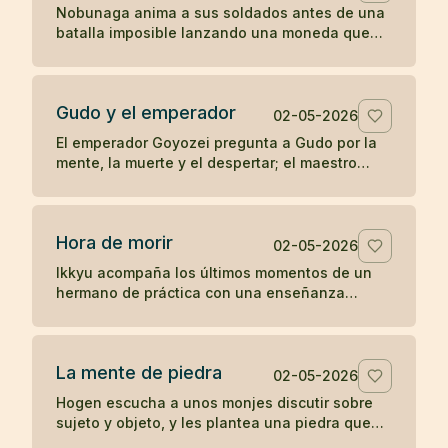
Nobunaga anima a sus soldados antes de una
batalla imposible lanzando una moneda que
parece entregar el resultado al destino.
Gudo y el emperador
02-05-2026
El emperador Goyozei pregunta a Gudo por la
mente, la muerte y el despertar; el maestro
responde sin complacer ni negar la verdad que
el emperador todavía no comprende.
Hora de morir
02-05-2026
Ikkyu acompaña los últimos momentos de un
hermano de práctica con una enseñanza
desnuda: cuando llega la hora de morir, se
muere.
La mente de piedra
02-05-2026
Hogen escucha a unos monjes discutir sobre
sujeto y objeto, y les plantea una piedra que
revela el peso de sus propias ideas.