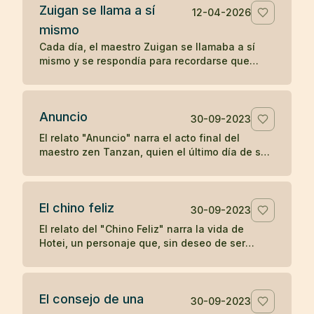
Zuigan se llama a sí
12-04-2026
mismo
Cada día, el maestro Zuigan se llamaba a sí
mismo y se respondía para recordarse que
debía permanecer despierto y no dejarse
engañar. Un koan sobre la vigilancia interior.
Anuncio
30-09-2023
El relato "Anuncio" narra el acto final del
maestro zen Tanzan, quien el último día de su
vida escribió tarjetas postales anunciando su
partida. Con simplicidad y aceptación, Tanzan
se despidió, reflejando la tranquilidad zen ante
El chino feliz
la muerte.
30-09-2023
El relato del "Chino Feliz" narra la vida de
Hotei, un personaje que, sin deseo de ser
reconocido como maestro de zen, llevaba
alegría a los niños con dulces y frutas,
pidiendo a los devotos del zen una moneda a
El consejo de una
cambio de su atención. Su simple acción de
30-09-2023
dejar caer y recoger su saco en respuesta a