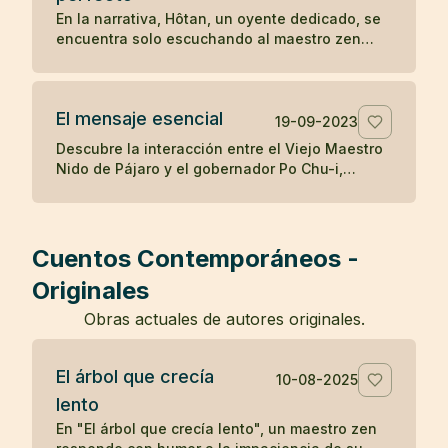
destaca cómo la mente puede ser engañada
En la narrativa, Hôtan, un oyente dedicado, se
por percepciones erróneas, y cómo el
encuentra solo escuchando al maestro zen
reconocimiento de la realidad puede aliviar los
después de que el público se disipara con el
temores infundados y traer sanación.
tiempo. Al enfrentar la renuencia del maestro a
enseñar solo a él, Hôtan trae muñecas como
El mensaje esencial
audiencia para ilustrar que solo él valora y
19-09-2023
comprende la enseñanza del maestro, mientras
Descubre la interacción entre el Viejo Maestro
que los demás asistentes eran igual de vacíos
Nido de Pájaro y el gobernador Po Chu-i,
en comprensión como las muñecas, resaltando
destacando la simple pero profunda
la importancia de la calidad sobre la cantidad
enseñanza budista de hacer el bien y cultivar
en la búsqueda del entendimiento zen.
el espíritu, y la dificultad inherente de vivir
estas verdades.
Cuentos Contemporáneos -
Originales
Obras actuales de autores originales.
El árbol que crecía
10-08-2025
lento
En "El árbol que crecía lento", un maestro zen