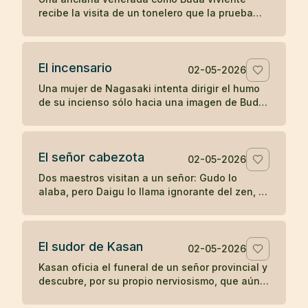
recibe la visita de un tonelero que la prueba
con una pregunta directa y descubre si su
fama sostiene el contacto real.
El incensario
02-05-2026
Una mujer de Nagasaki intenta dirigir el humo
de su incienso sólo hacia una imagen de Buda,
hasta que su devoción posesiva termina
manchando aquello que veneraba.
El señor cabezota
02-05-2026
Dos maestros visitan a un señor: Gudo lo
alaba, pero Daigu lo llama ignorante del zen, y
esa franqueza termina guiando al noble hacia
la práctica.
El sudor de Kasan
02-05-2026
Kasan oficia el funeral de un señor provincial y
descubre, por su propio nerviosismo, que aún
no posee la misma calma ante la fama que en