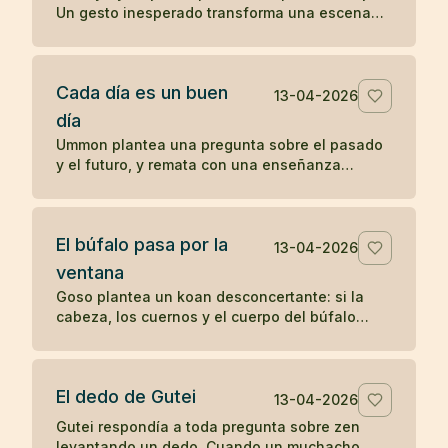
Un gesto inesperado transforma una escena
cotidiana en un koan sobre presencia y
percepción.
Cada día es un buen
13-04-2026
día
Ummon plantea una pregunta sobre el pasado
y el futuro, y remata con una enseñanza
célebre del zen: cada día es un buen día.
El búfalo pasa por la
13-04-2026
ventana
Goso plantea un koan desconcertante: si la
cabeza, los cuernos y el cuerpo del búfalo
atraviesan la ventana, ¿por qué no pasa la
cola?
El dedo de Gutei
13-04-2026
Gutei respondía a toda pregunta sobre zen
levantando un dedo. Cuando un muchacho