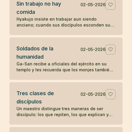
Sin trabajo no hay
02-05-2026
comida
Hyakujo insiste en trabajar aun siendo
anciano; cuando sus discípulos esconden sus
herramientas, deja de comer hasta que
comprenden su enseñanza.
Soldados de la
02-05-2026
humanidad
Ga-San recibe a oficiales del ejército en su
templo y les recuerda que los monjes también
sirven a una causa: aliviar el sufrimiento de
todos los seres.
Tres clases de
02-05-2026
discípulos
Un maestro distingue tres maneras de ser
discípulo: los que repiten, los que explican y
los que encarnan la enseñanza sin anunciarla.