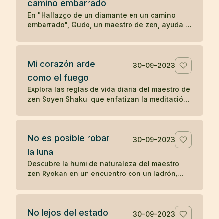
camino embarrado
serenidad y la aceptación en las enseñanzas
Zen.
En "Hallazgo de un diamante en un camino
embarrado", Gudo, un maestro de zen, ayuda a
un hombre problemático a ver las
consecuencias de su comportamiento
autodestructivo. Después de una noche de
Mi corazón arde
reflexión, el hombre decide seguir a Gudo y
30-09-2023
transformar su vida, eventualmente
como el fuego
convirtiéndose en Mu-nan, un reconocido
Explora las reglas de vida diaria del maestro de
maestro de zen, ilustrando cómo una
zen Soyen Shaku, que enfatizan la meditación,
interacción significativa puede cambiar el
la moderación, la coherencia, la reflexión y el
curso de una vida.
equilibrio entre el coraje y la ternura, guiando
hacia una vida de presencia y autorreflexión.
No es posible robar
30-09-2023
la luna
Descubre la humilde naturaleza del maestro
zen Ryokan en un encuentro con un ladrón,
resaltando el desapego material y la
apreciación de las bellezas invaluables de la
vida como la luna.
No lejos del estado
30-09-2023