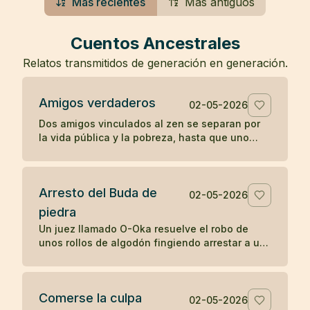
Más recientes
Más antiguos
Cuentos Ancestrales
Relatos transmitidos de generación en generación.
Amigos verdaderos
02-05-2026
Dos amigos vinculados al zen se separan por
la vida pública y la pobreza, hasta que uno
muere en una prisión y el otro guarda su
cuerpo con gratitud.
Arresto del Buda de
02-05-2026
piedra
Un juez llamado O-Oka resuelve el robo de
unos rollos de algodón fingiendo arrestar a un
Buda de piedra, mostrando cómo la sabiduría
práctica puede revelar lo oculto.
Comerse la culpa
02-05-2026