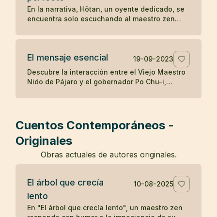
destaca cómo la mente puede ser engañada
En la narrativa, Hôtan, un oyente dedicado, se
por percepciones erróneas, y cómo el
encuentra solo escuchando al maestro zen
reconocimiento de la realidad puede aliviar los
después de que el público se disipara con el
temores infundados y traer sanación.
tiempo. Al enfrentar la renuencia del maestro a
enseñar solo a él, Hôtan trae muñecas como
El mensaje esencial
audiencia para ilustrar que solo él valora y
19-09-2023
comprende la enseñanza del maestro, mientras
Descubre la interacción entre el Viejo Maestro
que los demás asistentes eran igual de vacíos
Nido de Pájaro y el gobernador Po Chu-i,
en comprensión como las muñecas, resaltando
destacando la simple pero profunda
la importancia de la calidad sobre la cantidad
enseñanza budista de hacer el bien y cultivar
en la búsqueda del entendimiento zen.
el espíritu, y la dificultad inherente de vivir
estas verdades.
Cuentos Contemporáneos -
Originales
Obras actuales de autores originales.
El árbol que crecía
10-08-2025
lento
En "El árbol que crecía lento", un maestro zen