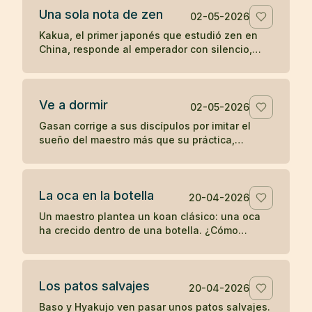
Una sola nota de zen
02-05-2026
Kakua, el primer japonés que estudió zen en
China, responde al emperador con silencio,
una flauta y una sola nota antes de
desaparecer.
Ve a dormir
02-05-2026
Gasan corrige a sus discípulos por imitar el
sueño del maestro más que su práctica,
recordándoles que un joven debe entrenarse y
no retirarse antes de tiempo.
La oca en la botella
20-04-2026
Un maestro plantea un koan clásico: una oca
ha crecido dentro de una botella. ¿Cómo
sacarla sin romper la botella ni dañar la oca?
Los patos salvajes
20-04-2026
Baso y Hyakujo ven pasar unos patos salvajes.