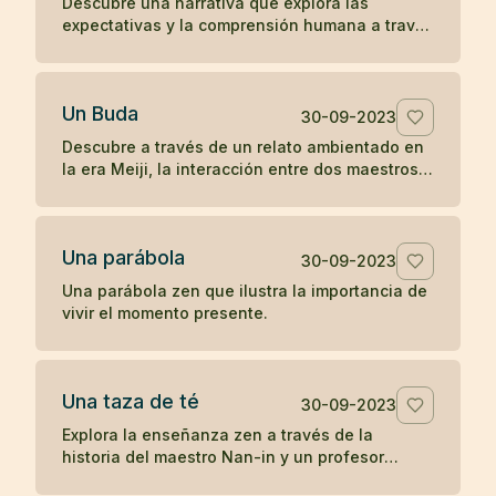
Descubre una narrativa que explora las
expectativas y la comprensión humana a través
de la interacción entre una anciana, un monje y
una joven en la antigua China.
Un Buda
30-09-2023
Descubre a través de un relato ambientado en
la era Meiji, la interacción entre dos maestros
budistas de diferentes prácticas, explorando el
concepto de humanidad y la percepción del
camino hacia la iluminación.
Una parábola
30-09-2023
Una parábola zen que ilustra la importancia de
vivir el momento presente.
Una taza de té
30-09-2023
Explora la enseñanza zen a través de la
historia del maestro Nan-in y un profesor
universitario, ilustrando cómo las