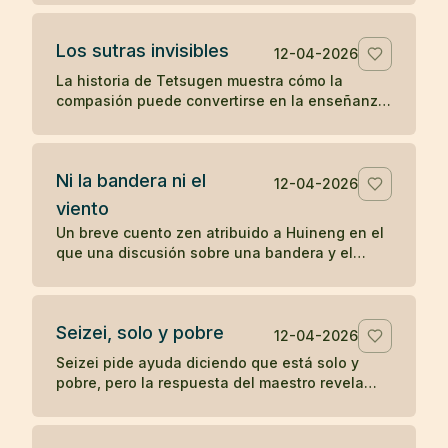
sobre la práctica directa y lo inmediato.
Los sutras invisibles
12-04-2026
La historia de Tetsugen muestra cómo la
compasión puede convertirse en la enseñanza
más profunda: antes de imprimir los sutras, los
vivió ayudando a quienes sufrían.
Ni la bandera ni el
12-04-2026
viento
Un breve cuento zen atribuido a Huineng en el
que una discusión sobre una bandera y el
viento revela que la verdadera agitación nace
en la mente.
Seizei, solo y pobre
12-04-2026
Seizei pide ayuda diciendo que está solo y
pobre, pero la respuesta del maestro revela
que quizá ya posee aquello que busca. Un
koan sobre carencia y plenitud.