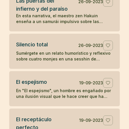
Las puertas del
positivo en otros.
26-09-2023
infierno y del paraíso
En esta narrativa, el maestro zen Hakuin
enseña a un samurái impulsivo sobre las
puertas del infierno y del paraíso, ilustrando
cómo nuestras reacciones y estados mentales
determinan nuestra experiencia de paz o
Silencio total
tormento.
26-09-2023
Sumérgete en un relato humorístico y reflexivo
sobre cuatro monjes en una sesshin de
silencio, cuyas reacciones ante una vela
apagada revelan ironías sobre la disciplina y el
ego.
El espejismo
19-09-2023
En "El espejismo", un hombre es engañado por
una ilusión visual que le hace creer que ha
ingerido una serpiente junto con su vino,
desencadenando un dolor psicosomático. En
una segunda visita, descubre que lo que vio
El receptáculo
era solo el reflejo de un arco, desmitificando
19-09-2023
su miedo y recuperando su salud. La narrativa
perfecto