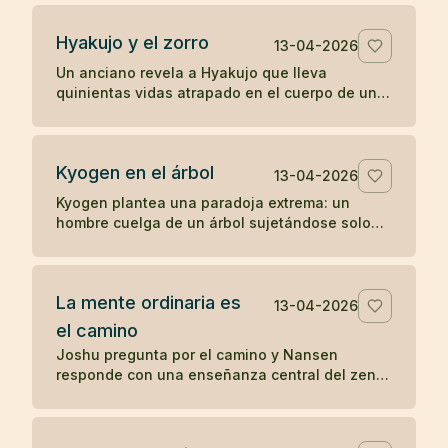
percepción directa.
Hyakujo y el zorro
13-04-2026
Un anciano revela a Hyakujo que lleva
quinientas vidas atrapado en el cuerpo de un
zorro por haber respondido mal sobre la ley de
causa y efecto. Un koan clásico sobre karma y
despertar.
Kyogen en el árbol
13-04-2026
Kyogen plantea una paradoja extrema: un
hombre cuelga de un árbol sujetándose solo
con los dientes y alguien le pregunta por el
sentido del zen. Un koan sobre respuesta y
riesgo.
La mente ordinaria es
13-04-2026
el camino
Joshu pregunta por el camino y Nansen
responde con una enseñanza central del zen:
la mente ordinaria, cuando no se fuerza ni se
persigue, ya es el camino.