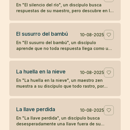
En "El silencio del río", un discípulo busca
respuestas de su maestro, pero descubre en la
quietud del agua que a veces el verdadero
aprendizaje ocurre cuando las palabras se
detienen.
El susurro del bambú
10-08-2025
En "El susurro del bambú", un discípulo
aprende que no toda respuesta llega como un
trueno; a veces, la comprensión se desliza
como un susurro que hay que saber escuchar.
La huella en la nieve
10-08-2025
En "La huella en la nieve", un maestro zen
muestra a su discípulo que todo rastro, por
profundo que parezca, se desvanece con el
tiempo, enseñando sobre la impermanencia y
el desapego.
La llave perdida
10-08-2025
En "La llave perdida", un discípulo busca
desesperadamente una llave fuera de su
habitación, hasta descubrir que siempre la