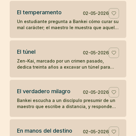
la soledad del templo.
El temperamento
02-05-2026
Un estudiante pregunta a Bankei cómo curar su
mal carácter; el maestro le muestra que aquello
que aparece de improviso no puede ser su
verdadera naturaleza.
El túnel
02-05-2026
Zen-Kai, marcado por un crimen pasado,
dedica treinta años a excavar un túnel para
salvar viajeros; incluso el hijo de su víctima
termina viendo en él a un maestro.
El verdadero milagro
02-05-2026
Bankei escucha a un discípulo presumir de un
maestro que escribe a distancia, y responde
que su milagro es comer cuando tiene hambre
y dormir cuando tiene sueño.
En manos del destino
02-05-2026