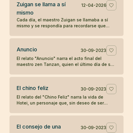
Zuigan se llama a sí
12-04-2026
mismo
Cada día, el maestro Zuigan se llamaba a sí
mismo y se respondía para recordarse que
debía permanecer despierto y no dejarse
engañar. Un koan sobre la vigilancia interior.
Anuncio
30-09-2023
El relato "Anuncio" narra el acto final del
maestro zen Tanzan, quien el último día de su
vida escribió tarjetas postales anunciando su
partida. Con simplicidad y aceptación, Tanzan
se despidió, reflejando la tranquilidad zen ante
El chino feliz
la muerte.
30-09-2023
El relato del "Chino Feliz" narra la vida de
Hotei, un personaje que, sin deseo de ser
reconocido como maestro de zen, llevaba
alegría a los niños con dulces y frutas,
pidiendo a los devotos del zen una moneda a
El consejo de una
cambio de su atención. Su simple acción de
30-09-2023
dejar caer y recoger su saco en respuesta a