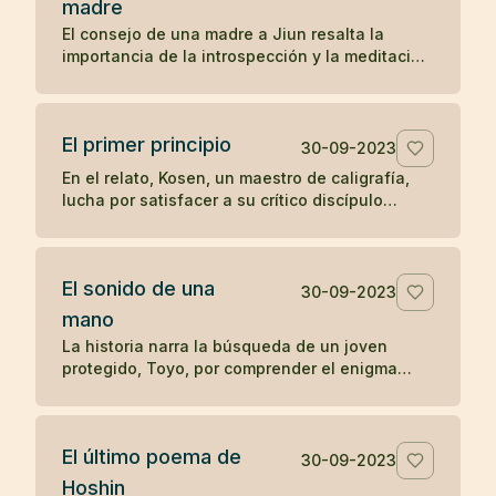
madre
preguntas sobre el significado y la realización
El consejo de una madre a Jiun resalta la
del zen, ilustra una enseñanza zen sobre la
importancia de la introspección y la meditación
simplicidad y el desapego.
en la búsqueda de una comprensión auténtica,
en contraposición a la mera acumulación de
información y reconocimiento externo. A través
El primer principio
de este relato, se subraya el valor del auto-
30-09-2023
descubrimiento y la profundización en el
En el relato, Kosen, un maestro de caligrafía,
conocimiento personal sobre la enseñanza
lucha por satisfacer a su crítico discípulo
erudita y superficial.
mientras diseña las letras para el "Primer
principio" que se tallará en la puerta del templo
Obaku. Tras 84 intentos fallidos, aprovecha
El sonido de una
una ausencia momentánea del discípulo para
30-09-2023
escribir libremente y sin críticas, logrando
mano
finalmente crear una obra maestra. El relato
La historia narra la búsqueda de un joven
ilustra cómo la espontaneidad y la liberación
protegido, Toyo, por comprender el enigma
de juicios externos pueden conducir a la
planteado por su maestro zen Mokurai sobre el
autenticidad y la maestría en la expresión
sonido de una mano. A través de la meditación
creativa.
profunda y la trascendencia de los sonidos
El último poema de
mundanos, Toyo finalmente llega a la
30-09-2023
realización del sonido insonoro, simbolizando
Hoshin