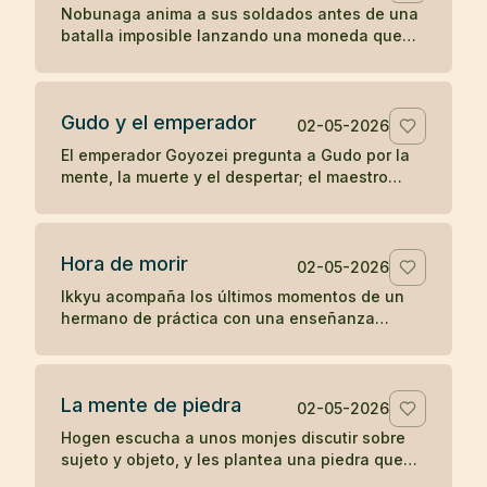
Nobunaga anima a sus soldados antes de una
batalla imposible lanzando una moneda que
parece entregar el resultado al destino.
Gudo y el emperador
02-05-2026
El emperador Goyozei pregunta a Gudo por la
mente, la muerte y el despertar; el maestro
responde sin complacer ni negar la verdad que
el emperador todavía no comprende.
Hora de morir
02-05-2026
Ikkyu acompaña los últimos momentos de un
hermano de práctica con una enseñanza
desnuda: cuando llega la hora de morir, se
muere.
La mente de piedra
02-05-2026
Hogen escucha a unos monjes discutir sobre
sujeto y objeto, y les plantea una piedra que
revela el peso de sus propias ideas.