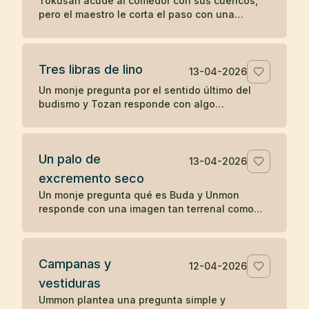
Tokusan acude al comedor con sus cuencos,
pero el maestro le corta el paso con una
observación simple que desencadena su
comprensión. Un koan sobre atención y
momento presente.
Tres libras de lino
13-04-2026
Un monje pregunta por el sentido último del
budismo y Tozan responde con algo
completamente cotidiano: tres libras de lino. Un
koan sobre la realidad inmediata.
Un palo de
13-04-2026
excremento seco
Un monje pregunta qué es Buda y Unmon
responde con una imagen tan terrenal como
desconcertante: un palo de excremento seco.
Campanas y
12-04-2026
vestiduras
Ummon plantea una pregunta simple y