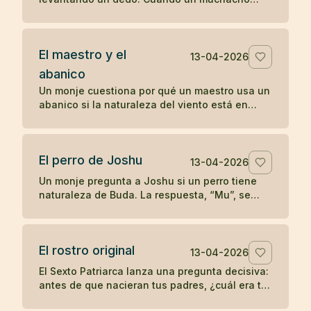
comenzó a imitarlo, el maestro le dio una
enseñanza radical sobre la comprensión
directa.
El maestro y el
13-04-2026
abanico
Un monje cuestiona por qué un maestro usa un
abanico si la naturaleza del viento está en
todas partes. La respuesta convierte un gesto
cotidiano en enseñanza zen.
El perro de Joshu
13-04-2026
Un monje pregunta a Joshu si un perro tiene
naturaleza de Buda. La respuesta, “Mu”, se
convirtió en uno de los koanes más célebres
de la tradición zen.
El rostro original
13-04-2026
El Sexto Patriarca lanza una pregunta decisiva:
antes de que nacieran tus padres, ¿cuál era tu
rostro original? Un koan sobre identidad y