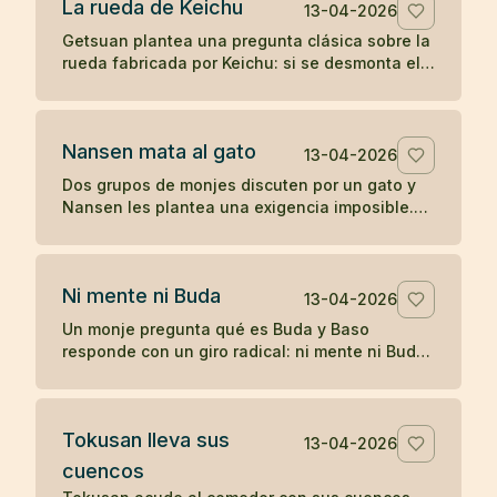
La rueda de Keichu
13-04-2026
Getsuan plantea una pregunta clásica sobre la
rueda fabricada por Keichu: si se desmonta el
eje, ¿qué queda del carro? Un koan sobre
forma, función y vacío.
Nansen mata al gato
13-04-2026
Dos grupos de monjes discuten por un gato y
Nansen les plantea una exigencia imposible.
Cuando nadie responde, el maestro actúa, y
más tarde Joshu contesta sin palabras.
Ni mente ni Buda
13-04-2026
Un monje pregunta qué es Buda y Baso
responde con un giro radical: ni mente ni Buda.
Un koan breve sobre desapego de toda
formulación.
Tokusan lleva sus
13-04-2026
cuencos