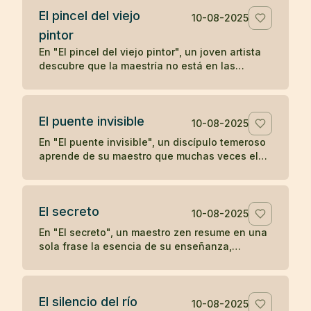
El pincel del viejo
10-08-2025
pintor
En "El pincel del viejo pintor", un joven artista
descubre que la maestría no está en las
herramientas, sino en la mente y el corazón de
quien las utiliza, aprendiendo una lección zen
sobre la verdadera fuente del arte.
El puente invisible
10-08-2025
En "El puente invisible", un discípulo temeroso
aprende de su maestro que muchas veces el
camino ya está bajo nuestros pies, aunque no
podamos verlo, y que el primer paso es lo que
lo revela.
El secreto
10-08-2025
En "El secreto", un maestro zen resume en una
sola frase la esencia de su enseñanza,
dejando al discípulo sin más preguntas.
El silencio del río
10-08-2025