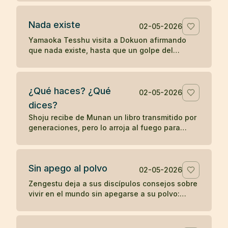
palabras sin despertar.
Nada existe
02-05-2026
Yamaoka Tesshu visita a Dokuon afirmando
que nada existe, hasta que un golpe del
maestro revela que su enfado todavía existe
con fuerza.
¿Qué haces? ¿Qué
02-05-2026
dices?
Shoju recibe de Munan un libro transmitido por
generaciones, pero lo arroja al fuego para
mostrar que el zen no depende de la posesión
de un símbolo.
Sin apego al polvo
02-05-2026
Zengestu deja a sus discípulos consejos sobre
vivir en el mundo sin apegarse a su polvo:
humildad, disciplina, pobreza y contemplación.