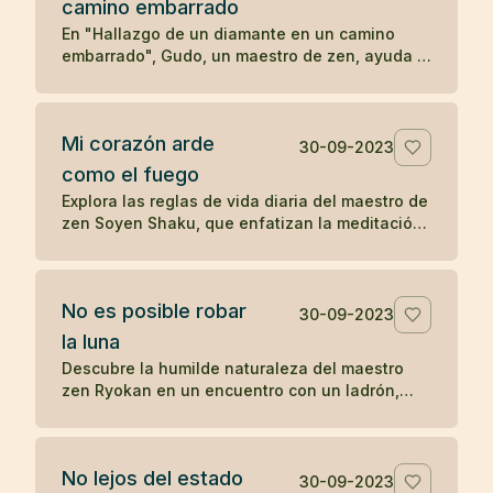
camino embarrado
serenidad y la aceptación en las enseñanzas
Zen.
En "Hallazgo de un diamante en un camino
embarrado", Gudo, un maestro de zen, ayuda a
un hombre problemático a ver las
consecuencias de su comportamiento
autodestructivo. Después de una noche de
Mi corazón arde
reflexión, el hombre decide seguir a Gudo y
30-09-2023
transformar su vida, eventualmente
como el fuego
convirtiéndose en Mu-nan, un reconocido
Explora las reglas de vida diaria del maestro de
maestro de zen, ilustrando cómo una
zen Soyen Shaku, que enfatizan la meditación,
interacción significativa puede cambiar el
la moderación, la coherencia, la reflexión y el
curso de una vida.
equilibrio entre el coraje y la ternura, guiando
hacia una vida de presencia y autorreflexión.
No es posible robar
30-09-2023
la luna
Descubre la humilde naturaleza del maestro
zen Ryokan en un encuentro con un ladrón,
resaltando el desapego material y la
apreciación de las bellezas invaluables de la
vida como la luna.
No lejos del estado
30-09-2023