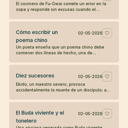
El cocinero de Fu-Gwai comete un error en la
sopa y responde sin excusas cuando el
maestro encuentra la prueba en su cuenco.
Cómo escribir un
02-05-2026
poema chino
Un poeta enseña que un poema chino debe
contener dos líneas de hecho, una de
sentimiento y una de síntesis, como una
escena mínima que revela algo entero.
Diez sucesores
02-05-2026
Ekido, un maestro severo, provoca
accidentalmente la muerte de un discípulo; aun
así, su enseñanza llega a producir más de diez
sucesores iluminados.
El Buda viviente y el
02-05-2026
tonelero
Una anciana venerada como Buda viviente