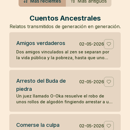
Más recientes
Más antiguos
Cuentos Ancestrales
Relatos transmitidos de generación en generación.
Amigos verdaderos
02-05-2026
Dos amigos vinculados al zen se separan por
la vida pública y la pobreza, hasta que uno
muere en una prisión y el otro guarda su
cuerpo con gratitud.
Arresto del Buda de
02-05-2026
piedra
Un juez llamado O-Oka resuelve el robo de
unos rollos de algodón fingiendo arrestar a un
Buda de piedra, mostrando cómo la sabiduría
práctica puede revelar lo oculto.
Comerse la culpa
02-05-2026