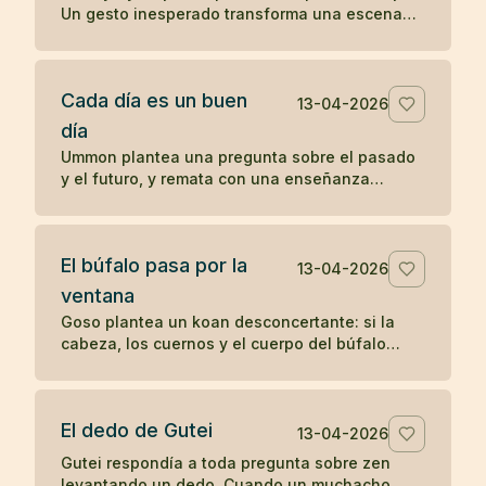
Un gesto inesperado transforma una escena
cotidiana en un koan sobre presencia y
percepción.
Cada día es un buen
13-04-2026
día
Ummon plantea una pregunta sobre el pasado
y el futuro, y remata con una enseñanza
célebre del zen: cada día es un buen día.
El búfalo pasa por la
13-04-2026
ventana
Goso plantea un koan desconcertante: si la
cabeza, los cuernos y el cuerpo del búfalo
atraviesan la ventana, ¿por qué no pasa la
cola?
El dedo de Gutei
13-04-2026
Gutei respondía a toda pregunta sobre zen
levantando un dedo. Cuando un muchacho