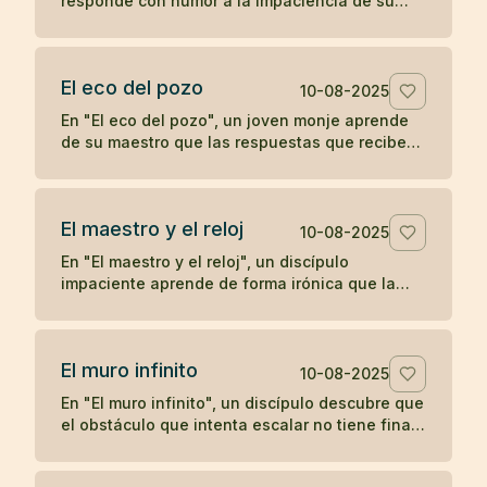
responde con humor a la impaciencia de su
discípulo, recordándole que el crecimiento
verdadero no se apresura.
El eco del pozo
10-08-2025
En "El eco del pozo", un joven monje aprende
de su maestro que las respuestas que recibe
del mundo son un reflejo de lo que proyecta,
ilustrando la enseñanza zen de que nuestra
percepción y experiencia están moldeadas por
El maestro y el reloj
nuestro propio corazón.
10-08-2025
En "El maestro y el reloj", un discípulo
impaciente aprende de forma irónica que la
prisa no adelanta el tiempo, en una breve
enseñanza zen sobre la paciencia y la espera.
El muro infinito
10-08-2025
En "El muro infinito", un discípulo descubre que
el obstáculo que intenta escalar no tiene final,
hasta que su maestro le revela que nunca
necesitaba superarlo.