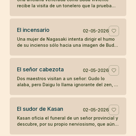
recibe la visita de un tonelero que la prueba
con una pregunta directa y descubre si su
fama sostiene el contacto real.
El incensario
02-05-2026
Una mujer de Nagasaki intenta dirigir el humo
de su incienso sólo hacia una imagen de Buda,
hasta que su devoción posesiva termina
manchando aquello que veneraba.
El señor cabezota
02-05-2026
Dos maestros visitan a un señor: Gudo lo
alaba, pero Daigu lo llama ignorante del zen, y
esa franqueza termina guiando al noble hacia
la práctica.
El sudor de Kasan
02-05-2026
Kasan oficia el funeral de un señor provincial y
descubre, por su propio nerviosismo, que aún
no posee la misma calma ante la fama que en