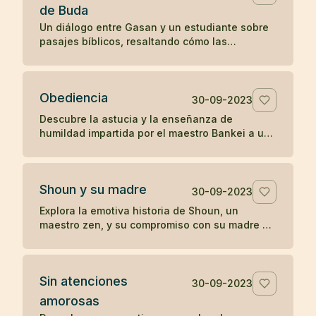
de Buda
Un diálogo entre Gasan y un estudiante sobre
pasajes bíblicos, resaltando cómo las
enseñanzas en el Evangelio de San Mateo
resonaron con la perspectiva budista de Gasan
sobre la iluminación y la tranquilidad del
Obediencia
presente.
30-09-2023
Descubre la astucia y la enseñanza de
humildad impartida por el maestro Bankei a un
sacerdote orgulloso en una narrativa que
destaca la simplicidad y directa sabiduría del
zen.
Shoun y su madre
30-09-2023
Explora la emotiva historia de Shoun, un
maestro zen, y su compromiso con su madre a
través de las vicisitudes de la vida, culminando
en reflexiones profundas sobre la existencia y
el paso del tiempo.
Sin atenciones
30-09-2023
amorosas