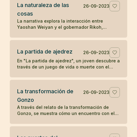
La naturaleza de las
la transformación y la percepción influyen en
26-09-2023
la apreciación de la belleza.
cosas
La narrativa explora la interacción entre
Yaoshan Weiyan y el gobernador Rikoh,
revelando a través de un diálogo simbólico y
un poema, la comprensión súbita de Rikoh
sobre la naturaleza esencial de las cosas y la
La partida de ajedrez
sabiduría simple pero profunda del Tao.
26-09-2023
En "La partida de ajedrez", un joven descubre a
través de un juego de vida o muerte con el
abad de un monasterio Zen que la
concentración y la compasión son las claves
para el despertar.
La transformación de
26-09-2023
Gonzo
A través del relato de la transformación de
Gonzo, se muestra cómo un encuentro con el
bondadoso monje Ryôkan cambia la vida del
colérico barquero, ilustrando el poder del buen
carácter y la compasión en provocar un cambio