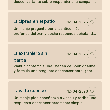
desconcertante sobre responder a la campana
y ponerse las vestiduras ceremoniales. Un
koan sobre sonido, forma y comprensión
directa.
El ciprés en el patio
12-04-2026
Un monje pregunta por el sentido más
profundo del zen y Joshu responde señalando
un ciprés en el patio, mostrando que la verdad
no se separa de lo inmediato.
El extranjero sin
12-04-2026
barba
Wakun contempla una imagen de Bodhidharma
y formula una pregunta desconcertante: ¿por
qué ese extranjero no tiene barba? Un koan
sobre percepción y realidad.
Lava tu cuenco
12-04-2026
Un monje pide enseñanza a Joshu y recibe una
respuesta desconcertantemente simple:
después de comer, lava tu cuenco. Un koan