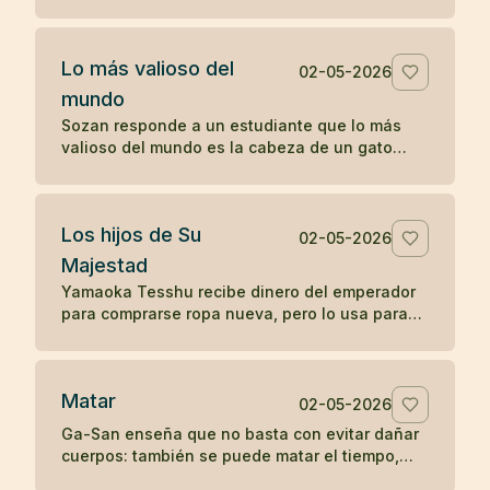
sin reprenderlo, sólo mostrando la fragilidad de
la vida.
Lo más valioso del
02-05-2026
mundo
Sozan responde a un estudiante que lo más
valioso del mundo es la cabeza de un gato
muerto, porque nadie puede ponerle precio.
Los hijos de Su
02-05-2026
Majestad
Yamaoka Tesshu recibe dinero del emperador
para comprarse ropa nueva, pero lo usa para
vestir a los pobres que pasan por su casa.
Matar
02-05-2026
Ga-San enseña que no basta con evitar dañar
cuerpos: también se puede matar el tiempo,
destruir riqueza o apagar el budismo con