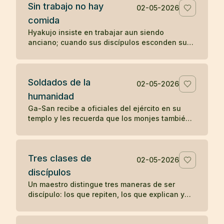
Sin trabajo no hay
02-05-2026
comida
Hyakujo insiste en trabajar aun siendo
anciano; cuando sus discípulos esconden sus
herramientas, deja de comer hasta que
comprenden su enseñanza.
Soldados de la
02-05-2026
humanidad
Ga-San recibe a oficiales del ejército en su
templo y les recuerda que los monjes también
sirven a una causa: aliviar el sufrimiento de
todos los seres.
Tres clases de
02-05-2026
discípulos
Un maestro distingue tres maneras de ser
discípulo: los que repiten, los que explican y
los que encarnan la enseñanza sin anunciarla.