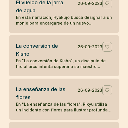
El vuelco de la jarra
deseo. Solo cuando el leñador olvida su deseo
26-09-2023
y se concentra en su tarea presente, el satori
de agua
reaparece, subrayando la idea zen de liberarse
En esta narración, Hyakujo busca designar a un
de los deseos y vivir en el momento presente
monje para encargarse de un nuevo
para alcanzar la iluminación.
monasterio y plantea una pregunta zen usando
una jarra de agua. Mientras los otros monjes
responden verbalmente, Isán, el monje
La conversión de
cocinero, actúa volcando la jarra, demostrando
26-09-2023
una comprensión no verbal y directa de la
Kisho
naturaleza de la realidad, lo que le gana la
En "La conversión de Kisho", un discípulo de
designación como maestro del nuevo
tiro al arco intenta superar a su maestro
monasterio. La historia ilustra cómo la acción
disparando flechas hacia él. Sin embargo, el
directa y la comprensión no conceptual son
maestro demuestra su habilidad superior
valoradas en la tradición zen.
deteniendo cada flecha. La admirable destreza
La enseñanza de las
del maestro lleva a una humilde aceptación por
26-09-2023
parte del discípulo, solidificando su relación
flores
maestro-discípulo en un vínculo eterno de
En "La enseñanza de las flores", Rikyu utiliza
respeto y aprendizaje.
un incidente con flores para ilustrar profundas
enseñanzas budistas sobre la naturaleza
transitoria de los fenómenos y la interconexión
entre el fenómeno y la nada, mostrando cómo