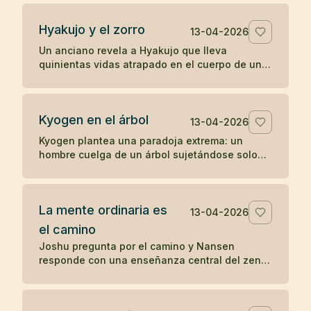
percepción directa.
Hyakujo y el zorro
13-04-2026
Un anciano revela a Hyakujo que lleva
quinientas vidas atrapado en el cuerpo de un
zorro por haber respondido mal sobre la ley de
causa y efecto. Un koan clásico sobre karma y
despertar.
Kyogen en el árbol
13-04-2026
Kyogen plantea una paradoja extrema: un
hombre cuelga de un árbol sujetándose solo
con los dientes y alguien le pregunta por el
sentido del zen. Un koan sobre respuesta y
riesgo.
La mente ordinaria es
13-04-2026
el camino
Joshu pregunta por el camino y Nansen
responde con una enseñanza central del zen:
la mente ordinaria, cuando no se fuerza ni se
persigue, ya es el camino.