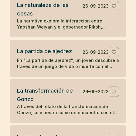
La naturaleza de las
la transformación y la percepción influyen en
26-09-2023
la apreciación de la belleza.
cosas
La narrativa explora la interacción entre
Yaoshan Weiyan y el gobernador Rikoh,
revelando a través de un diálogo simbólico y
un poema, la comprensión súbita de Rikoh
sobre la naturaleza esencial de las cosas y la
La partida de ajedrez
sabiduría simple pero profunda del Tao.
26-09-2023
En "La partida de ajedrez", un joven descubre a
través de un juego de vida o muerte con el
abad de un monasterio Zen que la
concentración y la compasión son las claves
para el despertar.
La transformación de
26-09-2023
Gonzo
A través del relato de la transformación de
Gonzo, se muestra cómo un encuentro con el
bondadoso monje Ryôkan cambia la vida del
colérico barquero, ilustrando el poder del buen
carácter y la compasión en provocar un cambio