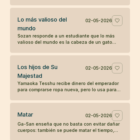
sin reprenderlo, sólo mostrando la fragilidad de
la vida.
Lo más valioso del
02-05-2026
mundo
Sozan responde a un estudiante que lo más
valioso del mundo es la cabeza de un gato
muerto, porque nadie puede ponerle precio.
Los hijos de Su
02-05-2026
Majestad
Yamaoka Tesshu recibe dinero del emperador
para comprarse ropa nueva, pero lo usa para
vestir a los pobres que pasan por su casa.
Matar
02-05-2026
Ga-San enseña que no basta con evitar dañar
cuerpos: también se puede matar el tiempo,
destruir riqueza o apagar el budismo con