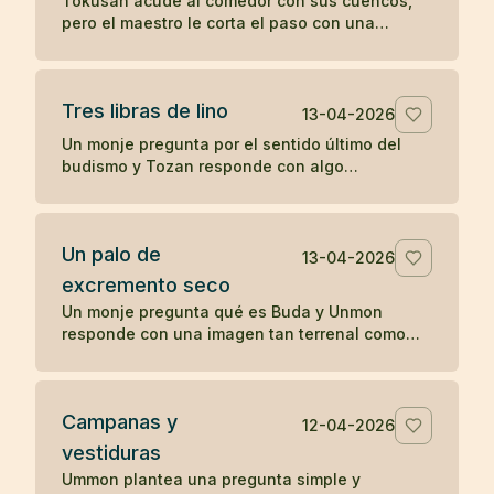
Tokusan acude al comedor con sus cuencos,
pero el maestro le corta el paso con una
observación simple que desencadena su
comprensión. Un koan sobre atención y
momento presente.
Tres libras de lino
13-04-2026
Un monje pregunta por el sentido último del
budismo y Tozan responde con algo
completamente cotidiano: tres libras de lino. Un
koan sobre la realidad inmediata.
Un palo de
13-04-2026
excremento seco
Un monje pregunta qué es Buda y Unmon
responde con una imagen tan terrenal como
desconcertante: un palo de excremento seco.
Campanas y
12-04-2026
vestiduras
Ummon plantea una pregunta simple y