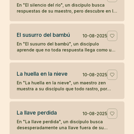
En "El silencio del río", un discípulo busca
respuestas de su maestro, pero descubre en la
quietud del agua que a veces el verdadero
aprendizaje ocurre cuando las palabras se
detienen.
El susurro del bambú
10-08-2025
En "El susurro del bambú", un discípulo
aprende que no toda respuesta llega como un
trueno; a veces, la comprensión se desliza
como un susurro que hay que saber escuchar.
La huella en la nieve
10-08-2025
En "La huella en la nieve", un maestro zen
muestra a su discípulo que todo rastro, por
profundo que parezca, se desvanece con el
tiempo, enseñando sobre la impermanencia y
el desapego.
La llave perdida
10-08-2025
En "La llave perdida", un discípulo busca
desesperadamente una llave fuera de su
habitación, hasta descubrir que siempre la