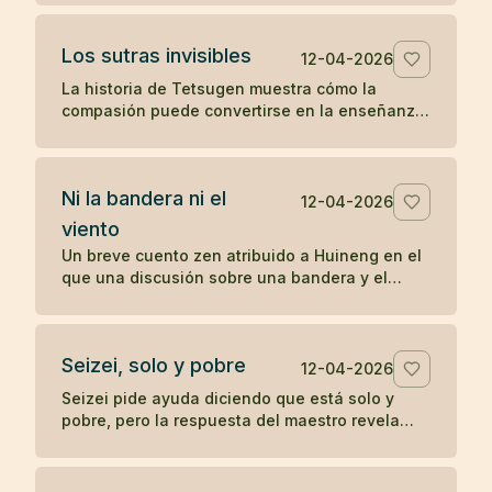
sobre la práctica directa y lo inmediato.
Los sutras invisibles
12-04-2026
La historia de Tetsugen muestra cómo la
compasión puede convertirse en la enseñanza
más profunda: antes de imprimir los sutras, los
vivió ayudando a quienes sufrían.
Ni la bandera ni el
12-04-2026
viento
Un breve cuento zen atribuido a Huineng en el
que una discusión sobre una bandera y el
viento revela que la verdadera agitación nace
en la mente.
Seizei, solo y pobre
12-04-2026
Seizei pide ayuda diciendo que está solo y
pobre, pero la respuesta del maestro revela
que quizá ya posee aquello que busca. Un
koan sobre carencia y plenitud.