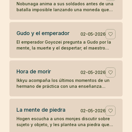
Nobunaga anima a sus soldados antes de una
batalla imposible lanzando una moneda que
parece entregar el resultado al destino.
Gudo y el emperador
02-05-2026
El emperador Goyozei pregunta a Gudo por la
mente, la muerte y el despertar; el maestro
responde sin complacer ni negar la verdad que
el emperador todavía no comprende.
Hora de morir
02-05-2026
Ikkyu acompaña los últimos momentos de un
hermano de práctica con una enseñanza
desnuda: cuando llega la hora de morir, se
muere.
La mente de piedra
02-05-2026
Hogen escucha a unos monjes discutir sobre
sujeto y objeto, y les plantea una piedra que
revela el peso de sus propias ideas.