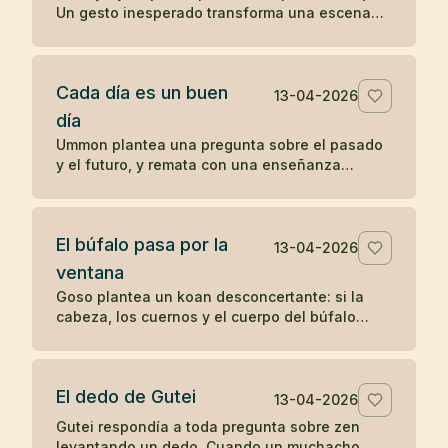
Un gesto inesperado transforma una escena
cotidiana en un koan sobre presencia y
percepción.
Cada día es un buen
13-04-2026
día
Ummon plantea una pregunta sobre el pasado
y el futuro, y remata con una enseñanza
célebre del zen: cada día es un buen día.
El búfalo pasa por la
13-04-2026
ventana
Goso plantea un koan desconcertante: si la
cabeza, los cuernos y el cuerpo del búfalo
atraviesan la ventana, ¿por qué no pasa la
cola?
El dedo de Gutei
13-04-2026
Gutei respondía a toda pregunta sobre zen
levantando un dedo. Cuando un muchacho