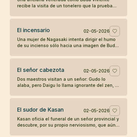
recibe la visita de un tonelero que la prueba
con una pregunta directa y descubre si su
fama sostiene el contacto real.
El incensario
02-05-2026
Una mujer de Nagasaki intenta dirigir el humo
de su incienso sólo hacia una imagen de Buda,
hasta que su devoción posesiva termina
manchando aquello que veneraba.
El señor cabezota
02-05-2026
Dos maestros visitan a un señor: Gudo lo
alaba, pero Daigu lo llama ignorante del zen, y
esa franqueza termina guiando al noble hacia
la práctica.
El sudor de Kasan
02-05-2026
Kasan oficia el funeral de un señor provincial y
descubre, por su propio nerviosismo, que aún
no posee la misma calma ante la fama que en