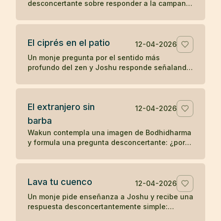
desconcertante sobre responder a la campana
y ponerse las vestiduras ceremoniales. Un
koan sobre sonido, forma y comprensión
directa.
El ciprés en el patio
12-04-2026
Un monje pregunta por el sentido más
profundo del zen y Joshu responde señalando
un ciprés en el patio, mostrando que la verdad
no se separa de lo inmediato.
El extranjero sin
12-04-2026
barba
Wakun contempla una imagen de Bodhidharma
y formula una pregunta desconcertante: ¿por
qué ese extranjero no tiene barba? Un koan
sobre percepción y realidad.
Lava tu cuenco
12-04-2026
Un monje pide enseñanza a Joshu y recibe una
respuesta desconcertantemente simple:
después de comer, lava tu cuenco. Un koan