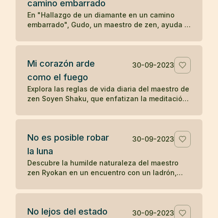
camino embarrado
serenidad y la aceptación en las enseñanzas
Zen.
En "Hallazgo de un diamante en un camino
embarrado", Gudo, un maestro de zen, ayuda a
un hombre problemático a ver las
consecuencias de su comportamiento
autodestructivo. Después de una noche de
Mi corazón arde
reflexión, el hombre decide seguir a Gudo y
30-09-2023
transformar su vida, eventualmente
como el fuego
convirtiéndose en Mu-nan, un reconocido
Explora las reglas de vida diaria del maestro de
maestro de zen, ilustrando cómo una
zen Soyen Shaku, que enfatizan la meditación,
interacción significativa puede cambiar el
la moderación, la coherencia, la reflexión y el
curso de una vida.
equilibrio entre el coraje y la ternura, guiando
hacia una vida de presencia y autorreflexión.
No es posible robar
30-09-2023
la luna
Descubre la humilde naturaleza del maestro
zen Ryokan en un encuentro con un ladrón,
resaltando el desapego material y la
apreciación de las bellezas invaluables de la
vida como la luna.
No lejos del estado
30-09-2023