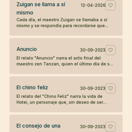
Zuigan se llama a sí
12-04-2026
mismo
Cada día, el maestro Zuigan se llamaba a sí
mismo y se respondía para recordarse que
debía permanecer despierto y no dejarse
engañar. Un koan sobre la vigilancia interior.
Anuncio
30-09-2023
El relato "Anuncio" narra el acto final del
maestro zen Tanzan, quien el último día de su
vida escribió tarjetas postales anunciando su
partida. Con simplicidad y aceptación, Tanzan
se despidió, reflejando la tranquilidad zen ante
El chino feliz
la muerte.
30-09-2023
El relato del "Chino Feliz" narra la vida de
Hotei, un personaje que, sin deseo de ser
reconocido como maestro de zen, llevaba
alegría a los niños con dulces y frutas,
pidiendo a los devotos del zen una moneda a
El consejo de una
cambio de su atención. Su simple acción de
30-09-2023
dejar caer y recoger su saco en respuesta a