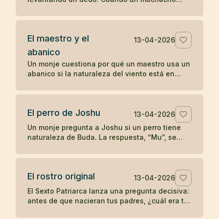
comenzó a imitarlo, el maestro le dio una
enseñanza radical sobre la comprensión
directa.
El maestro y el
13-04-2026
abanico
Un monje cuestiona por qué un maestro usa un
abanico si la naturaleza del viento está en
todas partes. La respuesta convierte un gesto
cotidiano en enseñanza zen.
El perro de Joshu
13-04-2026
Un monje pregunta a Joshu si un perro tiene
naturaleza de Buda. La respuesta, “Mu”, se
convirtió en uno de los koanes más célebres
de la tradición zen.
El rostro original
13-04-2026
El Sexto Patriarca lanza una pregunta decisiva:
antes de que nacieran tus padres, ¿cuál era tu
rostro original? Un koan sobre identidad y