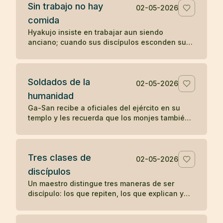
Sin trabajo no hay
02-05-2026
comida
Hyakujo insiste en trabajar aun siendo
anciano; cuando sus discípulos esconden sus
herramientas, deja de comer hasta que
comprenden su enseñanza.
Soldados de la
02-05-2026
humanidad
Ga-San recibe a oficiales del ejército en su
templo y les recuerda que los monjes también
sirven a una causa: aliviar el sufrimiento de
todos los seres.
Tres clases de
02-05-2026
discípulos
Un maestro distingue tres maneras de ser
discípulo: los que repiten, los que explican y
los que encarnan la enseñanza sin anunciarla.