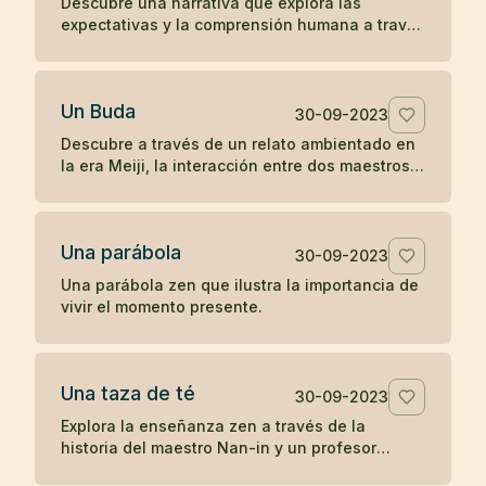
Descubre una narrativa que explora las
expectativas y la comprensión humana a través
de la interacción entre una anciana, un monje y
una joven en la antigua China.
Un Buda
30-09-2023
Descubre a través de un relato ambientado en
la era Meiji, la interacción entre dos maestros
budistas de diferentes prácticas, explorando el
concepto de humanidad y la percepción del
camino hacia la iluminación.
Una parábola
30-09-2023
Una parábola zen que ilustra la importancia de
vivir el momento presente.
Una taza de té
30-09-2023
Explora la enseñanza zen a través de la
historia del maestro Nan-in y un profesor
universitario, ilustrando cómo las