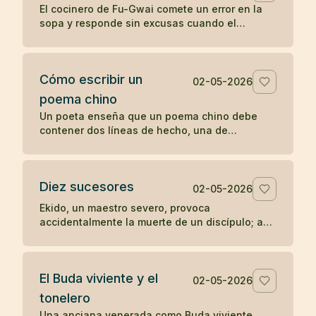
El cocinero de Fu-Gwai comete un error en la
sopa y responde sin excusas cuando el
maestro encuentra la prueba en su cuenco.
Cómo escribir un
02-05-2026
poema chino
Un poeta enseña que un poema chino debe
contener dos líneas de hecho, una de
sentimiento y una de síntesis, como una
escena mínima que revela algo entero.
Diez sucesores
02-05-2026
Ekido, un maestro severo, provoca
accidentalmente la muerte de un discípulo; aun
así, su enseñanza llega a producir más de diez
sucesores iluminados.
El Buda viviente y el
02-05-2026
tonelero
Una anciana venerada como Buda viviente