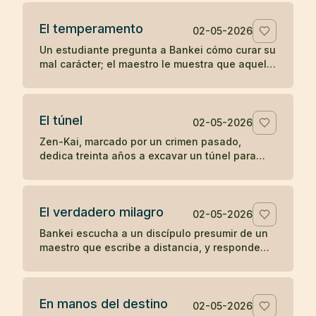
la soledad del templo.
El temperamento
02-05-2026
Un estudiante pregunta a Bankei cómo curar su
mal carácter; el maestro le muestra que aquello
que aparece de improviso no puede ser su
verdadera naturaleza.
El túnel
02-05-2026
Zen-Kai, marcado por un crimen pasado,
dedica treinta años a excavar un túnel para
salvar viajeros; incluso el hijo de su víctima
termina viendo en él a un maestro.
El verdadero milagro
02-05-2026
Bankei escucha a un discípulo presumir de un
maestro que escribe a distancia, y responde
que su milagro es comer cuando tiene hambre
y dormir cuando tiene sueño.
En manos del destino
02-05-2026