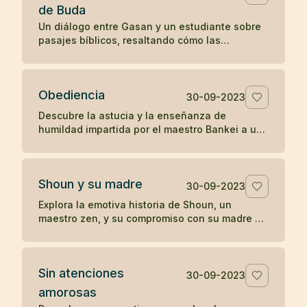
de Buda
Un diálogo entre Gasan y un estudiante sobre
pasajes bíblicos, resaltando cómo las
enseñanzas en el Evangelio de San Mateo
resonaron con la perspectiva budista de Gasan
sobre la iluminación y la tranquilidad del
Obediencia
presente.
30-09-2023
Descubre la astucia y la enseñanza de
humildad impartida por el maestro Bankei a un
sacerdote orgulloso en una narrativa que
destaca la simplicidad y directa sabiduría del
zen.
Shoun y su madre
30-09-2023
Explora la emotiva historia de Shoun, un
maestro zen, y su compromiso con su madre a
través de las vicisitudes de la vida, culminando
en reflexiones profundas sobre la existencia y
el paso del tiempo.
Sin atenciones
30-09-2023
amorosas