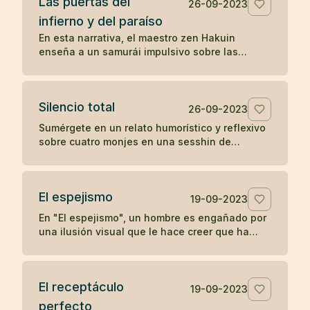
Las puertas del
positivo en otros.
26-09-2023
infierno y del paraíso
En esta narrativa, el maestro zen Hakuin
enseña a un samurái impulsivo sobre las
puertas del infierno y del paraíso, ilustrando
cómo nuestras reacciones y estados mentales
determinan nuestra experiencia de paz o
Silencio total
tormento.
26-09-2023
Sumérgete en un relato humorístico y reflexivo
sobre cuatro monjes en una sesshin de
silencio, cuyas reacciones ante una vela
apagada revelan ironías sobre la disciplina y el
ego.
El espejismo
19-09-2023
En "El espejismo", un hombre es engañado por
una ilusión visual que le hace creer que ha
ingerido una serpiente junto con su vino,
desencadenando un dolor psicosomático. En
una segunda visita, descubre que lo que vio
El receptáculo
era solo el reflejo de un arco, desmitificando
19-09-2023
su miedo y recuperando su salud. La narrativa
perfecto