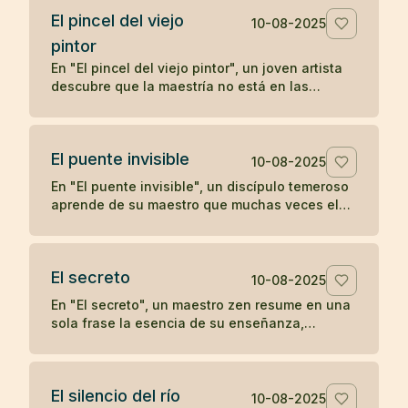
El pincel del viejo
10-08-2025
pintor
En "El pincel del viejo pintor", un joven artista
descubre que la maestría no está en las
herramientas, sino en la mente y el corazón de
quien las utiliza, aprendiendo una lección zen
sobre la verdadera fuente del arte.
El puente invisible
10-08-2025
En "El puente invisible", un discípulo temeroso
aprende de su maestro que muchas veces el
camino ya está bajo nuestros pies, aunque no
podamos verlo, y que el primer paso es lo que
lo revela.
El secreto
10-08-2025
En "El secreto", un maestro zen resume en una
sola frase la esencia de su enseñanza,
dejando al discípulo sin más preguntas.
El silencio del río
10-08-2025