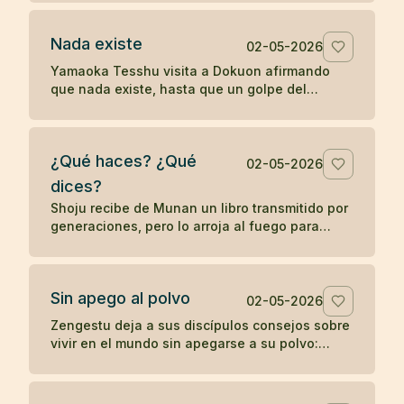
palabras sin despertar.
Nada existe
02-05-2026
Yamaoka Tesshu visita a Dokuon afirmando
que nada existe, hasta que un golpe del
maestro revela que su enfado todavía existe
con fuerza.
¿Qué haces? ¿Qué
02-05-2026
dices?
Shoju recibe de Munan un libro transmitido por
generaciones, pero lo arroja al fuego para
mostrar que el zen no depende de la posesión
de un símbolo.
Sin apego al polvo
02-05-2026
Zengestu deja a sus discípulos consejos sobre
vivir en el mundo sin apegarse a su polvo:
humildad, disciplina, pobreza y contemplación.