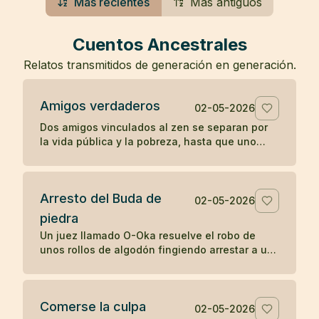
Más recientes
Más antiguos
Cuentos Ancestrales
Relatos transmitidos de generación en generación.
Amigos verdaderos
02-05-2026
Dos amigos vinculados al zen se separan por
la vida pública y la pobreza, hasta que uno
muere en una prisión y el otro guarda su
cuerpo con gratitud.
Arresto del Buda de
02-05-2026
piedra
Un juez llamado O-Oka resuelve el robo de
unos rollos de algodón fingiendo arrestar a un
Buda de piedra, mostrando cómo la sabiduría
práctica puede revelar lo oculto.
Comerse la culpa
02-05-2026