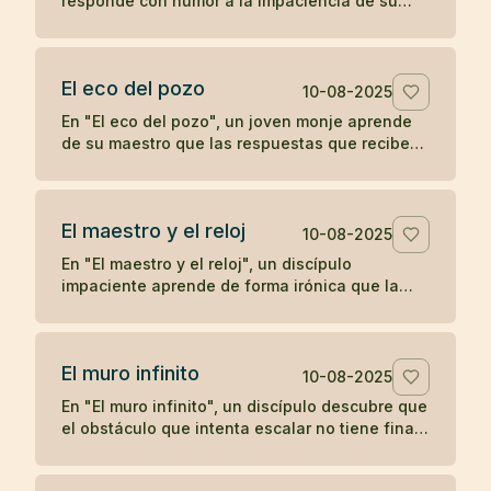
responde con humor a la impaciencia de su
discípulo, recordándole que el crecimiento
verdadero no se apresura.
El eco del pozo
10-08-2025
En "El eco del pozo", un joven monje aprende
de su maestro que las respuestas que recibe
del mundo son un reflejo de lo que proyecta,
ilustrando la enseñanza zen de que nuestra
percepción y experiencia están moldeadas por
El maestro y el reloj
nuestro propio corazón.
10-08-2025
En "El maestro y el reloj", un discípulo
impaciente aprende de forma irónica que la
prisa no adelanta el tiempo, en una breve
enseñanza zen sobre la paciencia y la espera.
El muro infinito
10-08-2025
En "El muro infinito", un discípulo descubre que
el obstáculo que intenta escalar no tiene final,
hasta que su maestro le revela que nunca
necesitaba superarlo.