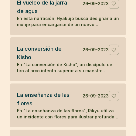
El vuelco de la jarra
deseo. Solo cuando el leñador olvida su deseo
26-09-2023
y se concentra en su tarea presente, el satori
de agua
reaparece, subrayando la idea zen de liberarse
En esta narración, Hyakujo busca designar a un
de los deseos y vivir en el momento presente
monje para encargarse de un nuevo
para alcanzar la iluminación.
monasterio y plantea una pregunta zen usando
una jarra de agua. Mientras los otros monjes
responden verbalmente, Isán, el monje
La conversión de
cocinero, actúa volcando la jarra, demostrando
26-09-2023
una comprensión no verbal y directa de la
Kisho
naturaleza de la realidad, lo que le gana la
En "La conversión de Kisho", un discípulo de
designación como maestro del nuevo
tiro al arco intenta superar a su maestro
monasterio. La historia ilustra cómo la acción
disparando flechas hacia él. Sin embargo, el
directa y la comprensión no conceptual son
maestro demuestra su habilidad superior
valoradas en la tradición zen.
deteniendo cada flecha. La admirable destreza
La enseñanza de las
del maestro lleva a una humilde aceptación por
26-09-2023
parte del discípulo, solidificando su relación
flores
maestro-discípulo en un vínculo eterno de
En "La enseñanza de las flores", Rikyu utiliza
respeto y aprendizaje.
un incidente con flores para ilustrar profundas
enseñanzas budistas sobre la naturaleza
transitoria de los fenómenos y la interconexión
entre el fenómeno y la nada, mostrando cómo