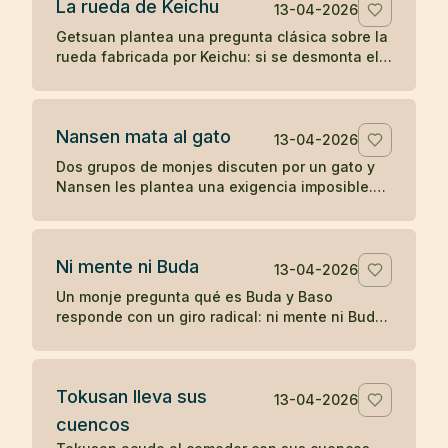
La rueda de Keichu
13-04-2026
Getsuan plantea una pregunta clásica sobre la
rueda fabricada por Keichu: si se desmonta el
eje, ¿qué queda del carro? Un koan sobre
forma, función y vacío.
Nansen mata al gato
13-04-2026
Dos grupos de monjes discuten por un gato y
Nansen les plantea una exigencia imposible.
Cuando nadie responde, el maestro actúa, y
más tarde Joshu contesta sin palabras.
Ni mente ni Buda
13-04-2026
Un monje pregunta qué es Buda y Baso
responde con un giro radical: ni mente ni Buda.
Un koan breve sobre desapego de toda
formulación.
Tokusan lleva sus
13-04-2026
cuencos