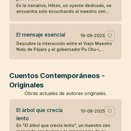
destaca cómo la mente puede ser engañada
En la narrativa, Hôtan, un oyente dedicado, se
por percepciones erróneas, y cómo el
encuentra solo escuchando al maestro zen
reconocimiento de la realidad puede aliviar los
después de que el público se disipara con el
temores infundados y traer sanación.
tiempo. Al enfrentar la renuencia del maestro a
enseñar solo a él, Hôtan trae muñecas como
El mensaje esencial
audiencia para ilustrar que solo él valora y
19-09-2023
comprende la enseñanza del maestro, mientras
Descubre la interacción entre el Viejo Maestro
que los demás asistentes eran igual de vacíos
Nido de Pájaro y el gobernador Po Chu-i,
en comprensión como las muñecas, resaltando
destacando la simple pero profunda
la importancia de la calidad sobre la cantidad
enseñanza budista de hacer el bien y cultivar
en la búsqueda del entendimiento zen.
el espíritu, y la dificultad inherente de vivir
estas verdades.
Cuentos Contemporáneos -
Originales
Obras actuales de autores originales.
El árbol que crecía
10-08-2025
lento
En "El árbol que crecía lento", un maestro zen