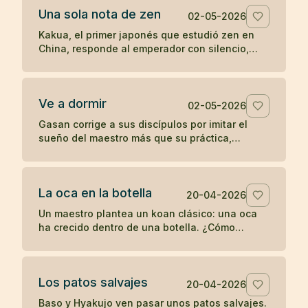
Una sola nota de zen
02-05-2026
Kakua, el primer japonés que estudió zen en
China, responde al emperador con silencio,
una flauta y una sola nota antes de
desaparecer.
Ve a dormir
02-05-2026
Gasan corrige a sus discípulos por imitar el
sueño del maestro más que su práctica,
recordándoles que un joven debe entrenarse y
no retirarse antes de tiempo.
La oca en la botella
20-04-2026
Un maestro plantea un koan clásico: una oca
ha crecido dentro de una botella. ¿Cómo
sacarla sin romper la botella ni dañar la oca?
Los patos salvajes
20-04-2026
Baso y Hyakujo ven pasar unos patos salvajes.