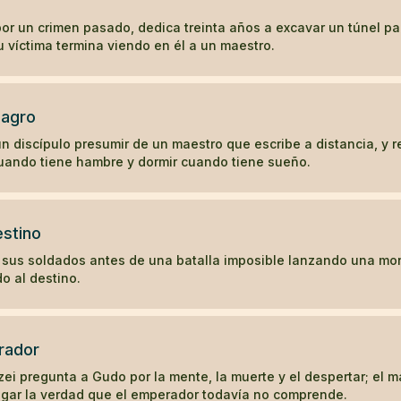
r un crimen pasado, dedica treinta años a excavar un túnel par
su víctima termina viendo en él a un maestro.
lagro
n discípulo presumir de un maestro que escribe a distancia, y 
uando tiene hambre y dormir cuando tiene sueño.
estino
sus soldados antes de una batalla imposible lanzando una m
do al destino.
rador
ei pregunta a Gudo por la mente, la muerte y el despertar; el 
egar la verdad que el emperador todavía no comprende.