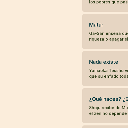
los pobres que pas
Matar
Ga-San enseña que 
riqueza o apagar e
Nada existe
Yamaoka Tesshu vis
que su enfado toda
¿Qué haces? ¿
Shoju recibe de Mun
el zen no depende 