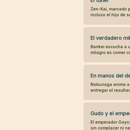
El túnel
Zen-Kai, marcado po
incluso el hijo de 
El verdadero mi
Bankei escucha a u
milagro es comer c
En manos del d
Nobunaga anima a 
entregar el resulta
Gudo y el empe
El emperador Goyoz
sin complacer ni n