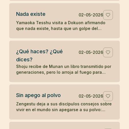
palabras sin despertar.
Nada existe
02-05-2026
Yamaoka Tesshu visita a Dokuon afirmando
que nada existe, hasta que un golpe del
maestro revela que su enfado todavía existe
con fuerza.
¿Qué haces? ¿Qué
02-05-2026
dices?
Shoju recibe de Munan un libro transmitido por
generaciones, pero lo arroja al fuego para
mostrar que el zen no depende de la posesión
de un símbolo.
Sin apego al polvo
02-05-2026
Zengestu deja a sus discípulos consejos sobre
vivir en el mundo sin apegarse a su polvo:
humildad, disciplina, pobreza y contemplación.