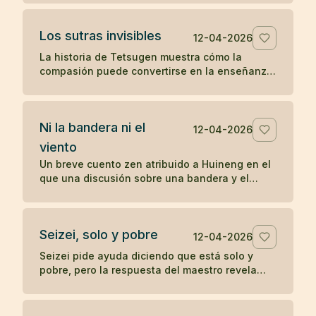
sobre la práctica directa y lo inmediato.
Los sutras invisibles
12-04-2026
La historia de Tetsugen muestra cómo la
compasión puede convertirse en la enseñanza
más profunda: antes de imprimir los sutras, los
vivió ayudando a quienes sufrían.
Ni la bandera ni el
12-04-2026
viento
Un breve cuento zen atribuido a Huineng en el
que una discusión sobre una bandera y el
viento revela que la verdadera agitación nace
en la mente.
Seizei, solo y pobre
12-04-2026
Seizei pide ayuda diciendo que está solo y
pobre, pero la respuesta del maestro revela
que quizá ya posee aquello que busca. Un
koan sobre carencia y plenitud.