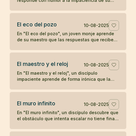
responde con humor a la impaciencia de su
discípulo, recordándole que el crecimiento
verdadero no se apresura.
El eco del pozo
10-08-2025
En "El eco del pozo", un joven monje aprende
de su maestro que las respuestas que recibe
del mundo son un reflejo de lo que proyecta,
ilustrando la enseñanza zen de que nuestra
percepción y experiencia están moldeadas por
El maestro y el reloj
nuestro propio corazón.
10-08-2025
En "El maestro y el reloj", un discípulo
impaciente aprende de forma irónica que la
prisa no adelanta el tiempo, en una breve
enseñanza zen sobre la paciencia y la espera.
El muro infinito
10-08-2025
En "El muro infinito", un discípulo descubre que
el obstáculo que intenta escalar no tiene final,
hasta que su maestro le revela que nunca
necesitaba superarlo.