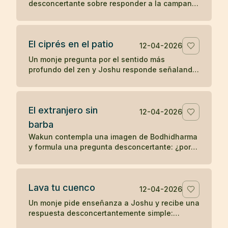
desconcertante sobre responder a la campana
y ponerse las vestiduras ceremoniales. Un
koan sobre sonido, forma y comprensión
directa.
El ciprés en el patio
12-04-2026
Un monje pregunta por el sentido más
profundo del zen y Joshu responde señalando
un ciprés en el patio, mostrando que la verdad
no se separa de lo inmediato.
El extranjero sin
12-04-2026
barba
Wakun contempla una imagen de Bodhidharma
y formula una pregunta desconcertante: ¿por
qué ese extranjero no tiene barba? Un koan
sobre percepción y realidad.
Lava tu cuenco
12-04-2026
Un monje pide enseñanza a Joshu y recibe una
respuesta desconcertantemente simple:
después de comer, lava tu cuenco. Un koan