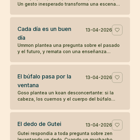
Un gesto inesperado transforma una escena
cotidiana en un koan sobre presencia y
percepción.
Cada día es un buen
13-04-2026
día
Ummon plantea una pregunta sobre el pasado
y el futuro, y remata con una enseñanza
célebre del zen: cada día es un buen día.
El búfalo pasa por la
13-04-2026
ventana
Goso plantea un koan desconcertante: si la
cabeza, los cuernos y el cuerpo del búfalo
atraviesan la ventana, ¿por qué no pasa la
cola?
El dedo de Gutei
13-04-2026
Gutei respondía a toda pregunta sobre zen
levantando un dedo. Cuando un muchacho