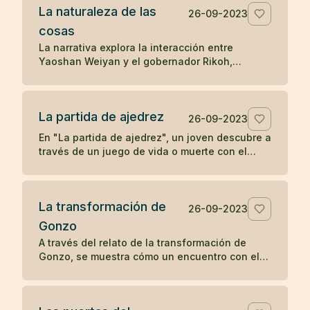
La naturaleza de las
la transformación y la percepción influyen en
26-09-2023
la apreciación de la belleza.
cosas
La narrativa explora la interacción entre
Yaoshan Weiyan y el gobernador Rikoh,
revelando a través de un diálogo simbólico y
un poema, la comprensión súbita de Rikoh
sobre la naturaleza esencial de las cosas y la
La partida de ajedrez
sabiduría simple pero profunda del Tao.
26-09-2023
En "La partida de ajedrez", un joven descubre a
través de un juego de vida o muerte con el
abad de un monasterio Zen que la
concentración y la compasión son las claves
para el despertar.
La transformación de
26-09-2023
Gonzo
A través del relato de la transformación de
Gonzo, se muestra cómo un encuentro con el
bondadoso monje Ryôkan cambia la vida del
colérico barquero, ilustrando el poder del buen
carácter y la compasión en provocar un cambio