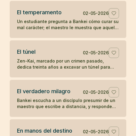
la soledad del templo.
El temperamento
02-05-2026
Un estudiante pregunta a Bankei cómo curar su
mal carácter; el maestro le muestra que aquello
que aparece de improviso no puede ser su
verdadera naturaleza.
El túnel
02-05-2026
Zen-Kai, marcado por un crimen pasado,
dedica treinta años a excavar un túnel para
salvar viajeros; incluso el hijo de su víctima
termina viendo en él a un maestro.
El verdadero milagro
02-05-2026
Bankei escucha a un discípulo presumir de un
maestro que escribe a distancia, y responde
que su milagro es comer cuando tiene hambre
y dormir cuando tiene sueño.
En manos del destino
02-05-2026