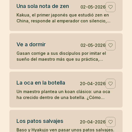
Una sola nota de zen
02-05-2026
Kakua, el primer japonés que estudió zen en
China, responde al emperador con silencio,
una flauta y una sola nota antes de
desaparecer.
Ve a dormir
02-05-2026
Gasan corrige a sus discípulos por imitar el
sueño del maestro más que su práctica,
recordándoles que un joven debe entrenarse y
no retirarse antes de tiempo.
La oca en la botella
20-04-2026
Un maestro plantea un koan clásico: una oca
ha crecido dentro de una botella. ¿Cómo
sacarla sin romper la botella ni dañar la oca?
Los patos salvajes
20-04-2026
Baso y Hyakujo ven pasar unos patos salvajes.