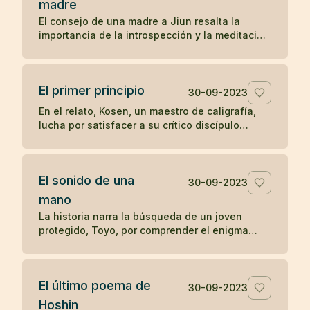
madre
preguntas sobre el significado y la realización
El consejo de una madre a Jiun resalta la
del zen, ilustra una enseñanza zen sobre la
importancia de la introspección y la meditación
simplicidad y el desapego.
en la búsqueda de una comprensión auténtica,
en contraposición a la mera acumulación de
información y reconocimiento externo. A través
El primer principio
de este relato, se subraya el valor del auto-
30-09-2023
descubrimiento y la profundización en el
En el relato, Kosen, un maestro de caligrafía,
conocimiento personal sobre la enseñanza
lucha por satisfacer a su crítico discípulo
erudita y superficial.
mientras diseña las letras para el "Primer
principio" que se tallará en la puerta del templo
Obaku. Tras 84 intentos fallidos, aprovecha
El sonido de una
una ausencia momentánea del discípulo para
30-09-2023
escribir libremente y sin críticas, logrando
mano
finalmente crear una obra maestra. El relato
La historia narra la búsqueda de un joven
ilustra cómo la espontaneidad y la liberación
protegido, Toyo, por comprender el enigma
de juicios externos pueden conducir a la
planteado por su maestro zen Mokurai sobre el
autenticidad y la maestría en la expresión
sonido de una mano. A través de la meditación
creativa.
profunda y la trascendencia de los sonidos
El último poema de
mundanos, Toyo finalmente llega a la
30-09-2023
realización del sonido insonoro, simbolizando
Hoshin