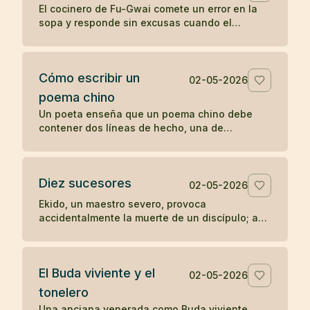
El cocinero de Fu-Gwai comete un error en la
sopa y responde sin excusas cuando el
maestro encuentra la prueba en su cuenco.
Cómo escribir un
02-05-2026
poema chino
Un poeta enseña que un poema chino debe
contener dos líneas de hecho, una de
sentimiento y una de síntesis, como una
escena mínima que revela algo entero.
Diez sucesores
02-05-2026
Ekido, un maestro severo, provoca
accidentalmente la muerte de un discípulo; aun
así, su enseñanza llega a producir más de diez
sucesores iluminados.
El Buda viviente y el
02-05-2026
tonelero
Una anciana venerada como Buda viviente