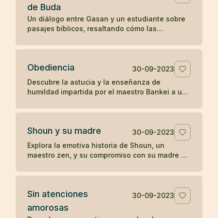
de Buda
Un diálogo entre Gasan y un estudiante sobre
pasajes bíblicos, resaltando cómo las
enseñanzas en el Evangelio de San Mateo
resonaron con la perspectiva budista de Gasan
sobre la iluminación y la tranquilidad del
Obediencia
presente.
30-09-2023
Descubre la astucia y la enseñanza de
humildad impartida por el maestro Bankei a un
sacerdote orgulloso en una narrativa que
destaca la simplicidad y directa sabiduría del
zen.
Shoun y su madre
30-09-2023
Explora la emotiva historia de Shoun, un
maestro zen, y su compromiso con su madre a
través de las vicisitudes de la vida, culminando
en reflexiones profundas sobre la existencia y
el paso del tiempo.
Sin atenciones
30-09-2023
amorosas