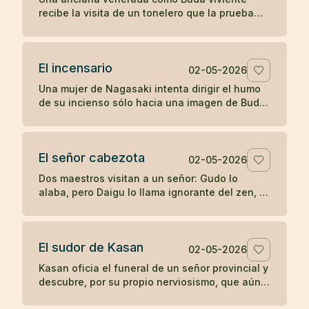
recibe la visita de un tonelero que la prueba
con una pregunta directa y descubre si su
fama sostiene el contacto real.
El incensario
02-05-2026
Una mujer de Nagasaki intenta dirigir el humo
de su incienso sólo hacia una imagen de Buda,
hasta que su devoción posesiva termina
manchando aquello que veneraba.
El señor cabezota
02-05-2026
Dos maestros visitan a un señor: Gudo lo
alaba, pero Daigu lo llama ignorante del zen, y
esa franqueza termina guiando al noble hacia
la práctica.
El sudor de Kasan
02-05-2026
Kasan oficia el funeral de un señor provincial y
descubre, por su propio nerviosismo, que aún
no posee la misma calma ante la fama que en