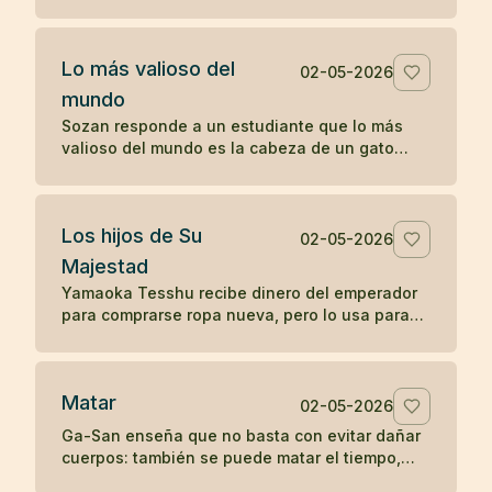
sin reprenderlo, sólo mostrando la fragilidad de
la vida.
Lo más valioso del
02-05-2026
mundo
Sozan responde a un estudiante que lo más
valioso del mundo es la cabeza de un gato
muerto, porque nadie puede ponerle precio.
Los hijos de Su
02-05-2026
Majestad
Yamaoka Tesshu recibe dinero del emperador
para comprarse ropa nueva, pero lo usa para
vestir a los pobres que pasan por su casa.
Matar
02-05-2026
Ga-San enseña que no basta con evitar dañar
cuerpos: también se puede matar el tiempo,
destruir riqueza o apagar el budismo con