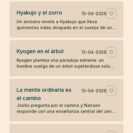
percepción directa.
Hyakujo y el zorro
13-04-2026
Un anciano revela a Hyakujo que lleva
quinientas vidas atrapado en el cuerpo de un
zorro por haber respondido mal sobre la ley de
causa y efecto. Un koan clásico sobre karma y
despertar.
Kyogen en el árbol
13-04-2026
Kyogen plantea una paradoja extrema: un
hombre cuelga de un árbol sujetándose solo
con los dientes y alguien le pregunta por el
sentido del zen. Un koan sobre respuesta y
riesgo.
La mente ordinaria es
13-04-2026
el camino
Joshu pregunta por el camino y Nansen
responde con una enseñanza central del zen:
la mente ordinaria, cuando no se fuerza ni se
persigue, ya es el camino.