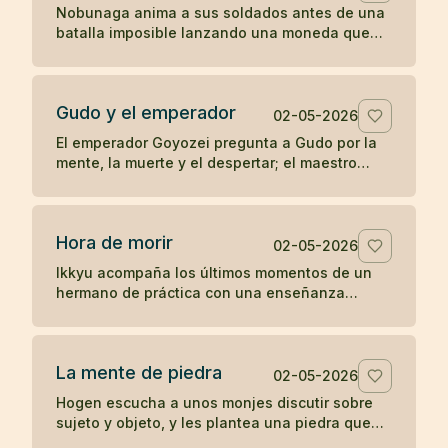
Nobunaga anima a sus soldados antes de una
batalla imposible lanzando una moneda que
parece entregar el resultado al destino.
Gudo y el emperador
02-05-2026
El emperador Goyozei pregunta a Gudo por la
mente, la muerte y el despertar; el maestro
responde sin complacer ni negar la verdad que
el emperador todavía no comprende.
Hora de morir
02-05-2026
Ikkyu acompaña los últimos momentos de un
hermano de práctica con una enseñanza
desnuda: cuando llega la hora de morir, se
muere.
La mente de piedra
02-05-2026
Hogen escucha a unos monjes discutir sobre
sujeto y objeto, y les plantea una piedra que
revela el peso de sus propias ideas.