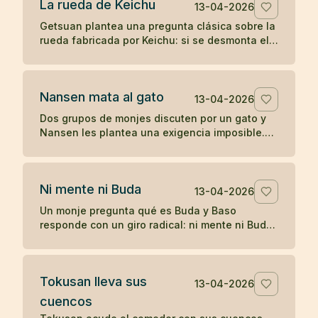
La rueda de Keichu
13-04-2026
Getsuan plantea una pregunta clásica sobre la
rueda fabricada por Keichu: si se desmonta el
eje, ¿qué queda del carro? Un koan sobre
forma, función y vacío.
Nansen mata al gato
13-04-2026
Dos grupos de monjes discuten por un gato y
Nansen les plantea una exigencia imposible.
Cuando nadie responde, el maestro actúa, y
más tarde Joshu contesta sin palabras.
Ni mente ni Buda
13-04-2026
Un monje pregunta qué es Buda y Baso
responde con un giro radical: ni mente ni Buda.
Un koan breve sobre desapego de toda
formulación.
Tokusan lleva sus
13-04-2026
cuencos