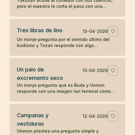
Tokusan acude al comedor con sus cuencos,
pero el maestro le corta el paso con una
observación simple que desencadena su
comprensión. Un koan sobre atención y
momento presente.
Tres libras de lino
13-04-2026
Un monje pregunta por el sentido último del
budismo y Tozan responde con algo
completamente cotidiano: tres libras de lino. Un
koan sobre la realidad inmediata.
Un palo de
13-04-2026
excremento seco
Un monje pregunta qué es Buda y Unmon
responde con una imagen tan terrenal como
desconcertante: un palo de excremento seco.
Campanas y
12-04-2026
vestiduras
Ummon plantea una pregunta simple y