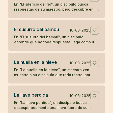
En "El silencio del río", un discípulo busca
respuestas de su maestro, pero descubre en la
quietud del agua que a veces el verdadero
aprendizaje ocurre cuando las palabras se
detienen.
El susurro del bambú
10-08-2025
En "El susurro del bambú", un discípulo
aprende que no toda respuesta llega como un
trueno; a veces, la comprensión se desliza
como un susurro que hay que saber escuchar.
La huella en la nieve
10-08-2025
En "La huella en la nieve", un maestro zen
muestra a su discípulo que todo rastro, por
profundo que parezca, se desvanece con el
tiempo, enseñando sobre la impermanencia y
el desapego.
La llave perdida
10-08-2025
En "La llave perdida", un discípulo busca
desesperadamente una llave fuera de su
habitación, hasta descubrir que siempre la