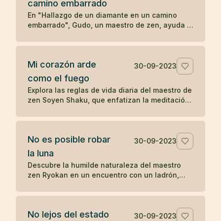
camino embarrado
serenidad y la aceptación en las enseñanzas
Zen.
En "Hallazgo de un diamante en un camino
embarrado", Gudo, un maestro de zen, ayuda a
un hombre problemático a ver las
consecuencias de su comportamiento
autodestructivo. Después de una noche de
Mi corazón arde
reflexión, el hombre decide seguir a Gudo y
30-09-2023
transformar su vida, eventualmente
como el fuego
convirtiéndose en Mu-nan, un reconocido
Explora las reglas de vida diaria del maestro de
maestro de zen, ilustrando cómo una
zen Soyen Shaku, que enfatizan la meditación,
interacción significativa puede cambiar el
la moderación, la coherencia, la reflexión y el
curso de una vida.
equilibrio entre el coraje y la ternura, guiando
hacia una vida de presencia y autorreflexión.
No es posible robar
30-09-2023
la luna
Descubre la humilde naturaleza del maestro
zen Ryokan en un encuentro con un ladrón,
resaltando el desapego material y la
apreciación de las bellezas invaluables de la
vida como la luna.
No lejos del estado
30-09-2023