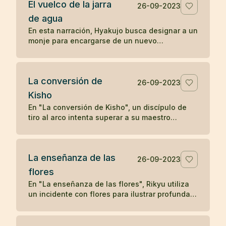
El vuelco de la jarra
deseo. Solo cuando el leñador olvida su deseo
26-09-2023
y se concentra en su tarea presente, el satori
de agua
reaparece, subrayando la idea zen de liberarse
En esta narración, Hyakujo busca designar a un
de los deseos y vivir en el momento presente
monje para encargarse de un nuevo
para alcanzar la iluminación.
monasterio y plantea una pregunta zen usando
una jarra de agua. Mientras los otros monjes
responden verbalmente, Isán, el monje
La conversión de
cocinero, actúa volcando la jarra, demostrando
26-09-2023
una comprensión no verbal y directa de la
Kisho
naturaleza de la realidad, lo que le gana la
En "La conversión de Kisho", un discípulo de
designación como maestro del nuevo
tiro al arco intenta superar a su maestro
monasterio. La historia ilustra cómo la acción
disparando flechas hacia él. Sin embargo, el
directa y la comprensión no conceptual son
maestro demuestra su habilidad superior
valoradas en la tradición zen.
deteniendo cada flecha. La admirable destreza
La enseñanza de las
del maestro lleva a una humilde aceptación por
26-09-2023
parte del discípulo, solidificando su relación
flores
maestro-discípulo en un vínculo eterno de
En "La enseñanza de las flores", Rikyu utiliza
respeto y aprendizaje.
un incidente con flores para ilustrar profundas
enseñanzas budistas sobre la naturaleza
transitoria de los fenómenos y la interconexión
entre el fenómeno y la nada, mostrando cómo