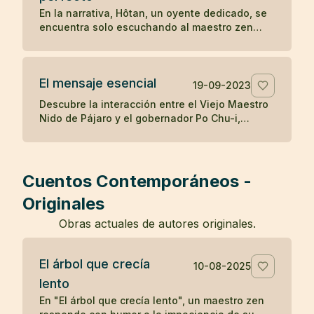
destaca cómo la mente puede ser engañada
En la narrativa, Hôtan, un oyente dedicado, se
por percepciones erróneas, y cómo el
encuentra solo escuchando al maestro zen
reconocimiento de la realidad puede aliviar los
después de que el público se disipara con el
temores infundados y traer sanación.
tiempo. Al enfrentar la renuencia del maestro a
enseñar solo a él, Hôtan trae muñecas como
El mensaje esencial
audiencia para ilustrar que solo él valora y
19-09-2023
comprende la enseñanza del maestro, mientras
Descubre la interacción entre el Viejo Maestro
que los demás asistentes eran igual de vacíos
Nido de Pájaro y el gobernador Po Chu-i,
en comprensión como las muñecas, resaltando
destacando la simple pero profunda
la importancia de la calidad sobre la cantidad
enseñanza budista de hacer el bien y cultivar
en la búsqueda del entendimiento zen.
el espíritu, y la dificultad inherente de vivir
estas verdades.
Cuentos Contemporáneos -
Originales
Obras actuales de autores originales.
El árbol que crecía
10-08-2025
lento
En "El árbol que crecía lento", un maestro zen