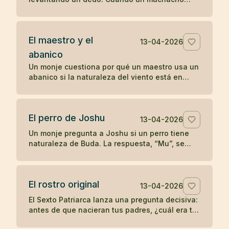
comenzó a imitarlo, el maestro le dio una
enseñanza radical sobre la comprensión
directa.
El maestro y el
13-04-2026
abanico
Un monje cuestiona por qué un maestro usa un
abanico si la naturaleza del viento está en
todas partes. La respuesta convierte un gesto
cotidiano en enseñanza zen.
El perro de Joshu
13-04-2026
Un monje pregunta a Joshu si un perro tiene
naturaleza de Buda. La respuesta, “Mu”, se
convirtió en uno de los koanes más célebres
de la tradición zen.
El rostro original
13-04-2026
El Sexto Patriarca lanza una pregunta decisiva:
antes de que nacieran tus padres, ¿cuál era tu
rostro original? Un koan sobre identidad y