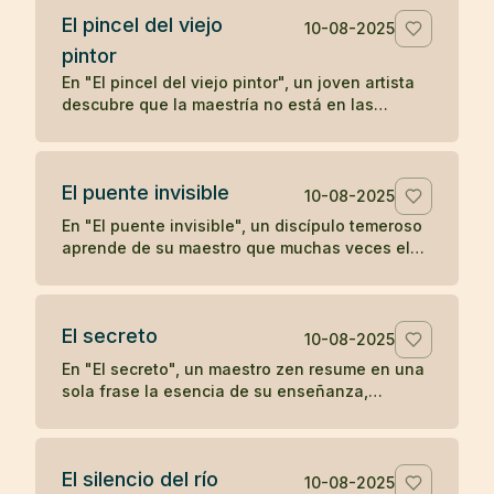
El pincel del viejo
10-08-2025
pintor
En "El pincel del viejo pintor", un joven artista
descubre que la maestría no está en las
herramientas, sino en la mente y el corazón de
quien las utiliza, aprendiendo una lección zen
sobre la verdadera fuente del arte.
El puente invisible
10-08-2025
En "El puente invisible", un discípulo temeroso
aprende de su maestro que muchas veces el
camino ya está bajo nuestros pies, aunque no
podamos verlo, y que el primer paso es lo que
lo revela.
El secreto
10-08-2025
En "El secreto", un maestro zen resume en una
sola frase la esencia de su enseñanza,
dejando al discípulo sin más preguntas.
El silencio del río
10-08-2025