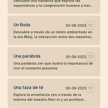
Descubre una narrativa que explora las
expectativas y la comprensión humana a través
de la interacción entre una anciana, un monje y
una joven en la antigua China.
Un Buda
30-09-2023
Descubre a través de un relato ambientado en
la era Meiji, la interacción entre dos maestros
budistas de diferentes prácticas, explorando el
concepto de humanidad y la percepción del
camino hacia la iluminación.
Una parábola
30-09-2023
Una parábola zen que ilustra la importancia de
vivir el momento presente.
Una taza de té
30-09-2023
Explora la enseñanza zen a través de la
historia del maestro Nan-in y un profesor
universitario, ilustrando cómo las