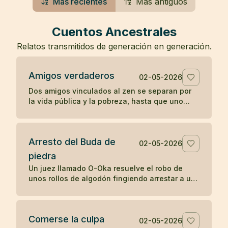
Más recientes
Más antiguos
Cuentos Ancestrales
Relatos transmitidos de generación en generación.
Amigos verdaderos
02-05-2026
Dos amigos vinculados al zen se separan por
la vida pública y la pobreza, hasta que uno
muere en una prisión y el otro guarda su
cuerpo con gratitud.
Arresto del Buda de
02-05-2026
piedra
Un juez llamado O-Oka resuelve el robo de
unos rollos de algodón fingiendo arrestar a un
Buda de piedra, mostrando cómo la sabiduría
práctica puede revelar lo oculto.
Comerse la culpa
02-05-2026