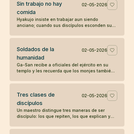
Sin trabajo no hay
02-05-2026
comida
Hyakujo insiste en trabajar aun siendo
anciano; cuando sus discípulos esconden sus
herramientas, deja de comer hasta que
comprenden su enseñanza.
Soldados de la
02-05-2026
humanidad
Ga-San recibe a oficiales del ejército en su
templo y les recuerda que los monjes también
sirven a una causa: aliviar el sufrimiento de
todos los seres.
Tres clases de
02-05-2026
discípulos
Un maestro distingue tres maneras de ser
discípulo: los que repiten, los que explican y
los que encarnan la enseñanza sin anunciarla.