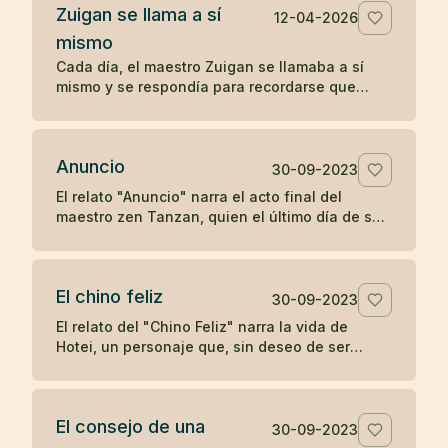
Zuigan se llama a sí
12-04-2026
mismo
Cada día, el maestro Zuigan se llamaba a sí
mismo y se respondía para recordarse que
debía permanecer despierto y no dejarse
engañar. Un koan sobre la vigilancia interior.
Anuncio
30-09-2023
El relato "Anuncio" narra el acto final del
maestro zen Tanzan, quien el último día de su
vida escribió tarjetas postales anunciando su
partida. Con simplicidad y aceptación, Tanzan
se despidió, reflejando la tranquilidad zen ante
El chino feliz
la muerte.
30-09-2023
El relato del "Chino Feliz" narra la vida de
Hotei, un personaje que, sin deseo de ser
reconocido como maestro de zen, llevaba
alegría a los niños con dulces y frutas,
pidiendo a los devotos del zen una moneda a
El consejo de una
cambio de su atención. Su simple acción de
30-09-2023
dejar caer y recoger su saco en respuesta a