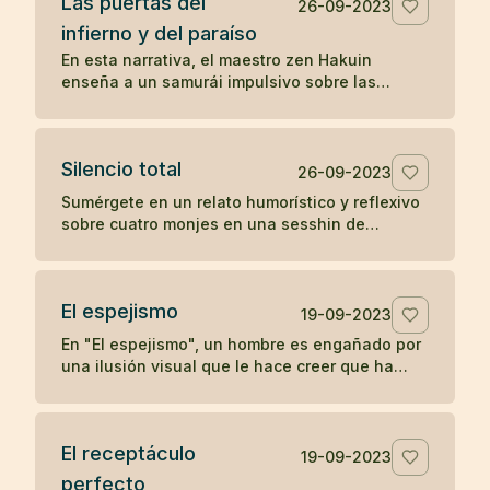
Las puertas del
positivo en otros.
26-09-2023
infierno y del paraíso
En esta narrativa, el maestro zen Hakuin
enseña a un samurái impulsivo sobre las
puertas del infierno y del paraíso, ilustrando
cómo nuestras reacciones y estados mentales
determinan nuestra experiencia de paz o
Silencio total
tormento.
26-09-2023
Sumérgete en un relato humorístico y reflexivo
sobre cuatro monjes en una sesshin de
silencio, cuyas reacciones ante una vela
apagada revelan ironías sobre la disciplina y el
ego.
El espejismo
19-09-2023
En "El espejismo", un hombre es engañado por
una ilusión visual que le hace creer que ha
ingerido una serpiente junto con su vino,
desencadenando un dolor psicosomático. En
una segunda visita, descubre que lo que vio
El receptáculo
era solo el reflejo de un arco, desmitificando
19-09-2023
su miedo y recuperando su salud. La narrativa
perfecto